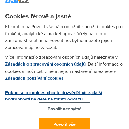
Hodilo by se mi to i při mém příležitostném svátečním
Cookies férově a jasně
vaření. Kolik potřebuji vody, když budu chtít podusit houby
nebo ředkvičky, jaké koření se hodí na guláš, a jaké na
Kliknutím na Povolit vše nám umožníte použití cookies pro
fazole, hned bych si nalistoval odpověď v hlavě.
funkční, analytické a marketingové účely na tomto
Napadá mne však, že třeba školy by musely mít
zařízení. Kliknutím na Povolit nezbytné můžete jejich
nainstalované rušičky internetového signálu do hlavy. To by
zpracování úplně zakázat.
si pak každý blbec při zkoušení našel odpověď v hlavě na
Více informací o zpracování osobních údajů naleznete v
Wikipedii, takže by všichni sice měli jedničky, ale věděli by
Zásadách o zpracování osobních údajů
. Další informace o
za kuli.
cookies a možnosti změnit jejich nastavení naleznete v
Také by se mi internet v hlavě hodil třeba na zastávce, kde
Zásadách používání cookies
.
nějaký šikula zkoušel, zda sirkou zapálí na stojanu jízdní řád.
Kupodivu zjistil, že zapálí, čímž dopálil posléze všechny,
Pokud se o cookies chcete dozvědět více, další
kteří onen jízdní řád chtěli využít. Mít internet v hlavě,
podrobnosti najdete na tomto odkazu.
spustím si Pubtran a nazdar hodiny. I minuty.
Povolit nezbytné
Třeba by tak šlo kupovat i jízdenky. Odeslal bych z hlavy
SMS, za minutu by mi přišla elektronická jízdenka, a kdyby
Povolit vše
přišel revizor, oskenoval by mi palici.