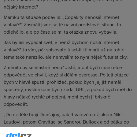
nějaký internet?
Mamku ta situace pobavila: „Copak ty nenosíš internet
v hlavě?“ Zasmáli jsme se té naivní představě, situaci to
odlehčilo, ale po čase se mi ta otázka znovu vybavila.
Jak by asi vypadal svět, v němž bychom nosili internet
v hlavě? Já vím, pár spisovatelů sci-fi i filmařů už na tohle
téma také narazilo, ale nemyslím to nyní nějak futuristicky.
Změnilo by se vlastně něco? Jistě, mohl bych manželce
odpovědět ve chvíli, když si dělám espresso. Po její otázce
bych v hlavě spustil prohlížeč, pokud bych jej již neměl
spuštěný, myšlenkami bych zadal URL, a pokud bych měl do
hlavy nějaké rychlé připojení, mohl bych jí briskně
odpovědět.
„Do neděle hrají Donšajny, pak Rivalové o nějakém Niki
Laudovi, potom Gravitaci se Sandrou Bullock a od pátku po
celý víkend Kameňák 4,“ odrecitoval bych spatra, tamperem
nonšalantně stlačil kávu a nasadil ležérně páku.