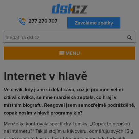
277 270 707
Zavoláme zpátky
MENU
Internet v hlavě
Ve chvíli, kdy jsem si dělal kávu, což je pro mne velmi
citlivá chvilka, se mne manželka zeptala, co hrají v
místním biografu. Reagoval jsem samozřejmě podrážděně,
copak nosím v hlavě programy kin?
Manželka kontrovala specificky žensky: „Copak to nepíšou
na internetu?“ Tak já stojím u kávovaru, odměřuju svých
15 g
právě namleté kávy z Jávy, hledám tamper, kde tady vidí