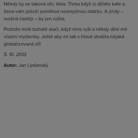
Někdy by se taková věc šikla. Třeba když si děláte kafe a
žena vám položí poněkud nesmyslnou otázku. A jindy –
možná častěji – by jen rušila.
Protože mně bohatě stačí, když mne ruší a někdy děsí mé
vlastní myšlenky. Ještě aby mi tak v hlavě strašila nějaká
globalizovaná síť!
5. 10. 2013
Autor:
Jan Lipšanský