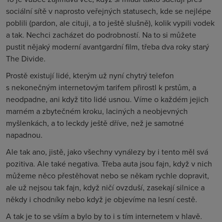
sociální sítě v naprosto veřejných statusech, kde se nejlépe
poblili (pardon, ale cituji, a to ještě slušně), kolik vypili vodek
a tak. Nechci zacházet do podrobností. Na to si můžete
pustit nějaký moderní avantgardní film, třeba dva roky starý
The Divide.
Prostě existují lidé, kterým už nyní chytrý telefon
s nekonečným internetovým tarifem přirostl k prstům, a
neodpadne, ani když tito lidé usnou. Víme o každém jejich
marném a zbytečném kroku, laciných a neobjevných
myšlenkách, a to leckdy ještě dříve, než je samotné
napadnou.
Ale tak ano, jistě, jako všechny vynálezy by i tento měl svá
pozitiva. Ale také negativa. Třeba auta jsou fajn, když v nich
můžeme něco přestěhovat nebo se někam rychle dopravit,
ale už nejsou tak fajn, když ničí ovzduší, zasekají silnice a
někdy i chodníky nebo když je objevíme na lesní cestě.
A tak je to se vším a bylo by to i s tím internetem v hlavě.