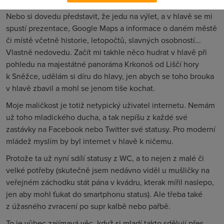
Nebo si dovedu představit, že jedu na výlet, a v hlavě se mi
spustí prezentace, Google Maps a informace o daném městě
či místě včetně historie, letopočtů, slavných osobností...
Vlastně nedovedu. Začít mi takhle něco hudrat v hlavě při
pohledu na majestátné panoráma Krkonoš od Liščí hory
k Sněžce, udělám si díru do hlavy, jen abych se toho brouka
v hlavě zbavil a mohl se jenom tiše kochat.
Moje maličkost je totiž netypický uživatel internetu. Nemám
už toho mladického ducha, a tak nepíšu z každé své
zastávky na Facebook nebo Twitter své statusy. Pro moderní
mládež myslím by byl internet v hlavě k ničemu.
Protože ta už nyní sdílí statusy z WC, a to nejen z malé či
velké potřeby (skutečně jsem nedávno viděl u mušličky na
veřejném záchodku stát pána v kvádru, kterak mířil naslepo,
jen aby mohl ťukat do smartphonu status). Ale třeba také
z úžasného zvracení po supr kalbě nebo pařbě.
To je vůbec zajímavá věc, když si mladí takto sdělují přes