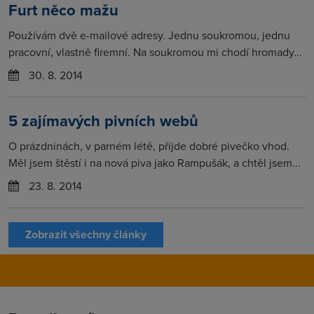
Furt něco mažu
Používám dvě e-mailové adresy. Jednu soukromou, jednu
pracovní, vlastně firemní. Na soukromou mi chodí hromady...
30. 8. 2014
5 zajímavých pivních webů
O prázdninách, v parném létě, přijde dobré pivečko vhod.
Měl jsem štěstí i na nová piva jako Rampušák, a chtěl jsem...
23. 8. 2014
Zobrazit všechny články