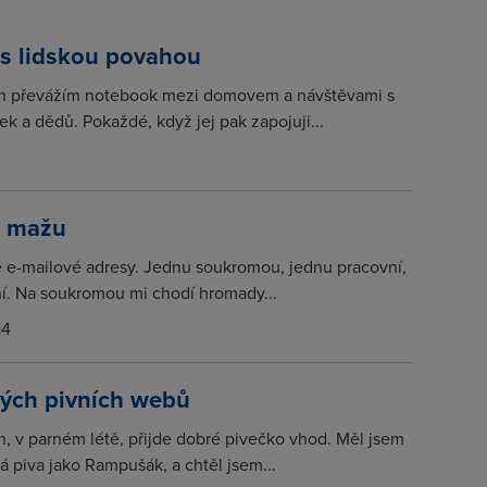
 s lidskou povahou
h převážím notebook mezi domovem a návštěvami s
ek a dědů. Pokaždé, když jej pak zapojuji...
o mažu
 e-mailové adresy. Jednu soukromou, jednu pracovní,
ní. Na soukromou mi chodí hromady...
14
vých pivních webů
, v parném létě, přijde dobré pivečko vhod. Měl jsem
vá piva jako Rampušák, a chtěl jsem...