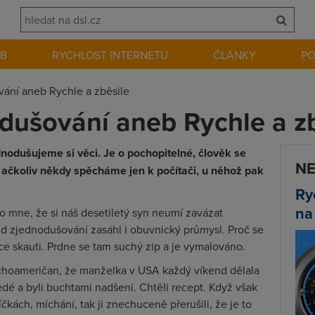
EB
RYCHLOST INTERNETU
ČLÁNKY
P
vání aneb Rychle a zběsile
odušování aneb Rychle a z
dnodušujeme si věci. Je o pochopitelné, člověk se
NE
 ačkoliv někdy spěcháme jen k počítači, u něhož pak
Ry
na
o mne, že si náš desetiletý syn neumí zavázat
end zjednodušování zasáhl i obuvnický průmysl. Proč se
e skauti. Prdne se tam suchý zip a je vymalováno.
echoameričan, že manželka v USA každý víkend dělala
edé a byli buchtami nadšeni. Chtěli recept. Když však
kách, míchání, tak ji znechuceně přerušili, že je to