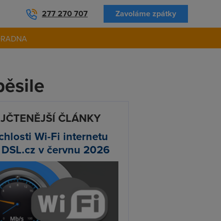
277 270 707
Zavoláme zpátky
ORADNA
běsile
JČTENĚJŠÍ ČLÁNKY
chlosti Wi-Fi internetu
 DSL.cz v červnu 2026