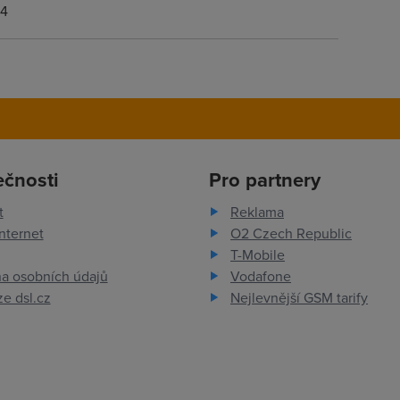
14
ečnosti
Pro partnery
t
Reklama
nternet
O2 Czech Republic
T-Mobile
a osobních údajů
Vodafone
e dsl.cz
Nejlevnější GSM tarify