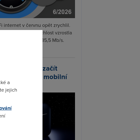
i internet v červnu opět zrychlil.
měrná naměřená rychlost vzrostla
iměsíčně o 4 % na 35,5 Mb/s.
vejte...
arlink plánuje začít
odávat vlastní mobilní
cké a
ify
e jejich
ování
ení
omto