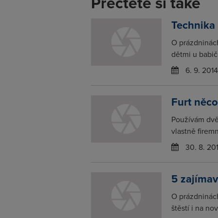
Přečtěte si také
Technika
O prázdninác
dětmi u babič
6. 9. 2014
Furt něc
Používám dvě
vlastně firem
30. 8. 20
5 zajíma
O prázdninách
štěstí i na no