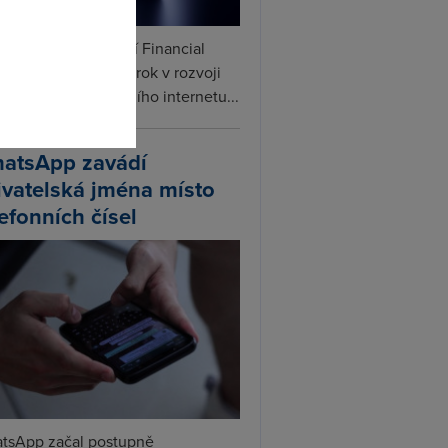
ceX podle informací Financial
s připravuje další krok v rozvoji
linku. Vedle satelitního internetu...
atsApp zavádí
ivatelská jména místo
lefonních čísel
tsApp začal postupně