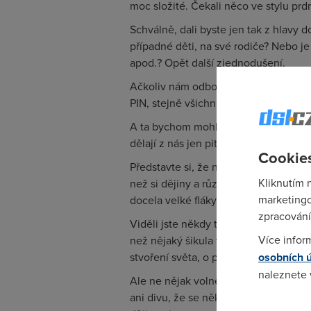
moc složité. Čekali něco ve stylu pr
Schválně, dali byste jen tak z hlavy d
případné děti, na své rodiče? Nebo 
apod.? Opět další zjednodušení.
Ačkoliv nám odborníci radí, abychom
PIN, stejně všichni používáme všude 
A ta bychom mohli pokračovat ve výčt
dělají z nás jen pitomce.
Cookies
Představte si, že naší moderní civiliz
Kliknutím 
než si dějiny a různé pamětihodné udá
marketingo
docela velké fláky textu – třeba celý 
zpracování
Viděli jste někdy tu knížku? To je tlus
Více infor
než nějaký šikula vynalezl písmo a v
osobních 
stvoření světa, o potopě – lidé je mě
naleznete
Ale ne nějak volně. Slovo od slova. U
ani divu, že se některé příběhy, třeb
Pokud se o