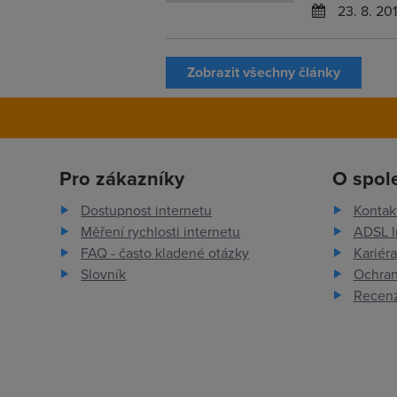
23. 8. 20
Zobrazit všechny články
Pro zákazníky
O spol
Dostupnost internetu
Kontak
Měření rychlosti internetu
ADSL I
FAQ - často kladené otázky
Kariéra
Slovník
Ochran
Recenz