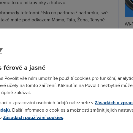
dneme to do mikrovlnky a hotovo.
ohromady telefonní číslo na partnera / partnerku, své
je také máte pod odkazem Máma, Táta, Žena, Tchyně
Wi-F
Prů
 ke každé zabezpečené položce měli jiné heslo nebo
mez
heslo jen jedno, maximálně dvě.
Podí
u zjednodušení, která nám sice usnadňují život, ale
St
 férově a jasně
pr
ací tolik opovrhovaní naši předci neměli jinou možnost,
na Povolit vše nám umožníte použití cookies pro funkční, analyti
losti pamatovat z hlavy. A to nejen pár vět, ale
tar
vé účely na tomto zařízení. Kliknutím na Povolit nezbytné můžet
Starý zákon.
 úplně zakázat.
tá bichle, co? A lidé si ji po generace vyprávěli ústně,
mací o zpracování osobních údajů naleznete v
Zásadách o zprac
še se zapsalo. Všechny ty starodávné příběhy o
údajů
. Další informace o cookies a možnosti změnit jejich nastav
li zapamatované.
 v
Zásadách používání cookies
.
 Starého zákona si na to dávali velký pozor. Není pak
a ten o potopě, dochovaly u několika národů a napříč
 cookies chcete dozvědět více, další podrobnosti najdete na t