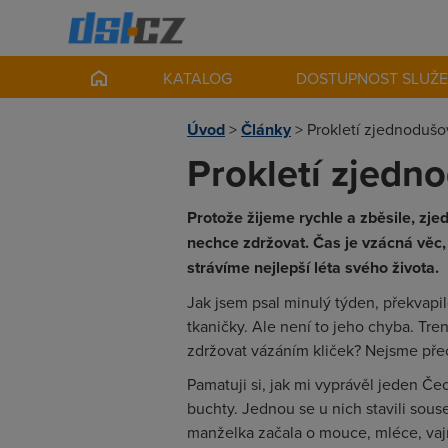
KATALOG
DOSTUPNOST SLUŽ
Úvod
>
Články
>
Prokletí zjednodušo
Prokletí zjedn
Protože žijeme rychle a zběsile, zje
nechce zdržovat. Čas je vzácná věc,
strávíme nejlepší léta svého života.
Jak jsem psal minulý týden, překvapil
tkaničky. Ale není to jeho chyba. Tr
zdržovat vázáním kliček? Nejsme přec
Pamatuji si, jak mi vyprávěl jeden Č
buchty. Jednou se u nich stavili sous
manželka začala o mouce, mléce, vajíč