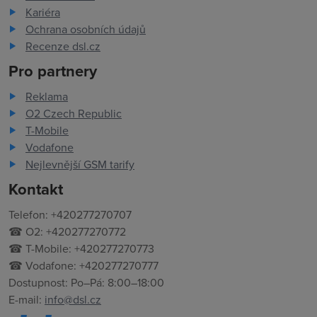
Kariéra
Ochrana osobních údajů
Recenze dsl.cz
Pro partnery
Reklama
O2 Czech Republic
T-Mobile
Vodafone
Nejlevnější GSM tarify
Kontakt
Telefon: +420277270707
☎ O2: +420277270772
☎ T-Mobile: +420277270773
☎ Vodafone: +420277270777
Dostupnost: Po–Pá: 8:00–18:00
E-mail:
info@dsl.cz