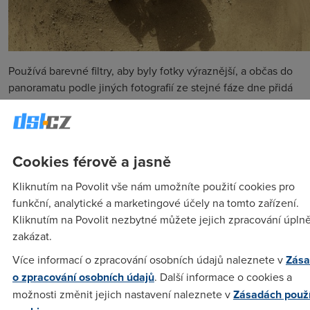
Používá barevné filtry, aby byly fotky výraznější, a občas do
panoramatu podle jiných fotografií ze stejné fáze dne přidá
v Adobe Photoshop slunce.
Cookies férově a jasně
Kliknutím na Povolit vše nám umožníte použití cookies pro
funkční, analytické a marketingové účely na tomto zařízení.
Kliknutím na Povolit nezbytné můžete jejich zpracování úpln
zakázat.
Více informací o zpracování osobních údajů naleznete v
Zása
o zpracování osobních údajů
. Další informace o cookies a
možnosti změnit jejich nastavení naleznete v
Zásadách použ