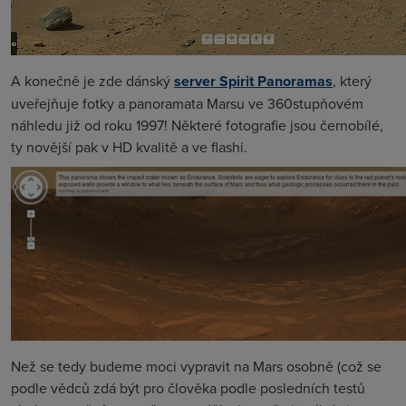
A konečně je zde dánský
server Spirit Panoramas
, který
uveřejňuje fotky a panoramata Marsu ve 360stupňovém
náhledu již od roku 1997! Některé fotografie jsou černobílé,
ty novější pak v HD kvalitě a ve flashi.
Než se tedy budeme moci vypravit na Mars osobně (což se
podle vědců zdá být pro člověka podle posledních testů