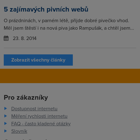
5 zajímavých pivních webů
O prázdninách, v parném létě, přijde dobré pivečko vhod.
Měl jsem štěstí i na nová piva jako Rampušák, a chtěl jsem...
23. 8. 2014
Zobrazit všechny články
Pro zákazníky
Dostupnost internetu
Měření rychlosti internetu
FAQ - často kladené otázky
Slovník