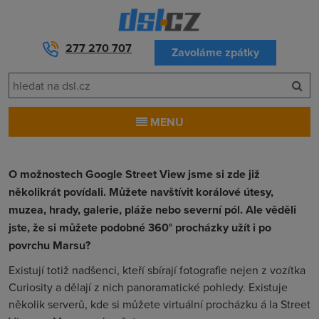
277 270 707
Zavoláme zpátky
MENU
O možnostech Google Street View jsme si zde již
několikrát povídali. Můžete navštívit korálové útesy,
muzea, hrady, galerie, pláže nebo severní pól. Ale věděli
jste, že si můžete podobné 360° procházky užít i po
povrchu Marsu?
Existují totiž nadšenci, kteří sbírají fotografie nejen z vozítka
Curiosity a dělají z nich panoramatické pohledy. Existuje
několik serverů, kde si můžete virtuální procházku á la Street