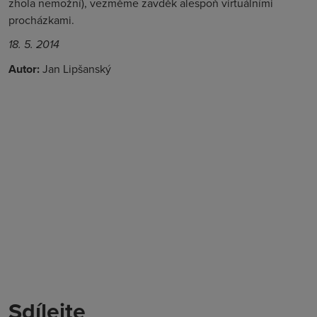
zhola nemožní), vezměme zavděk alespoň virtuálními
procházkami.
18. 5. 2014
Autor:
Jan Lipšanský
Sdílejte