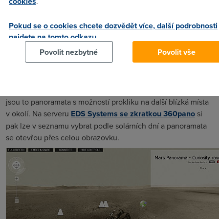
cookies
.
Pokud se o cookies chcete dozvědět více, další podrobnosti
najdete na tomto odkazu.
Povolit nezbytné
Povolit vše
Jeho panoramata najdeme na dvou serverech. Na
360cities
jsou to panoramata s možností prokliku na další blízká místa
v okolí. Na serveru
EDS Systems se zkratkou 360pano
si
pak lze v seznamu vybrat podle solárních dní a panoramata
se otevřou přes celou obrazovku.