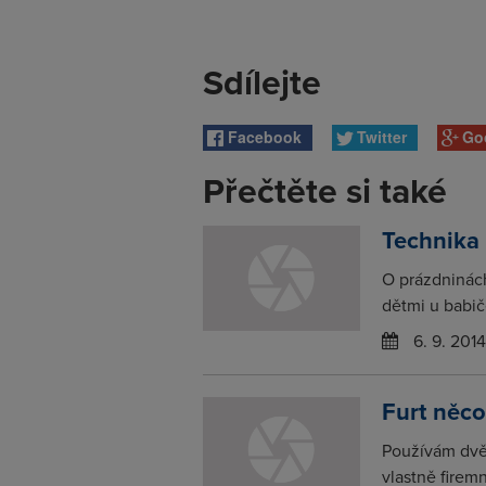
Sdílejte
Facebook
Twitter
Go
Přečtěte si také
Technika
O prázdninác
dětmi u babič
6. 9. 2014
Furt něc
Používám dvě
vlastně firem