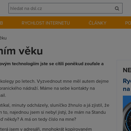
EB
RYCHLOST INTERNETU
ČLÁNKY
P
ěku
ním věku
vým technologiím jste se cítili poněkud zoufale a
NE
Ry
i kolegy po letech. Vyzvednout mne měl autem dejme
na
 branického nádraží. Máme na sebe kontakty na
il.
íkal, minuty odcházely, sluníčko žhnulo a já zjistil, že
n to, najednou jsem si nebyl jistý, že mám na Standu
teď někdy? A má on tedy číslo na mne?
 která jsem v adresáři, mnohokrát kopírovaném