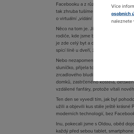
Facebooku a z různých odkazů, takže m
Více infor
tak zhruba tušíme, co se v našich rod
osobních 
o virtuální „vídání se“.
naleznete
Něco na tom je. Jistě, díky Skypu,
rodiče, kde jsme byli na výletě, že j
Pokud se o
je zde celý byt a dům, kde bydlí, spo
odkazu.
spící líně u dveří, želva, kterou si se
Nebo nezapomenu na jeden den, kdy 
sluníčko, přijela tchyně a vyrazili js
zrcadlového bludiště, na rozhlednu, a
domků, zastrčeného kostela, dětského
vzdálené fanfáry, protože vítali nov
Ten den se vyvedl tím, jak byl pohodo
užili a objevili kus stále ještě krásné
moderních technologií, bez Facebook
Inu, pokecali jsme s Oldou, oběd dojedl
každý před sebou tablet, smartphone