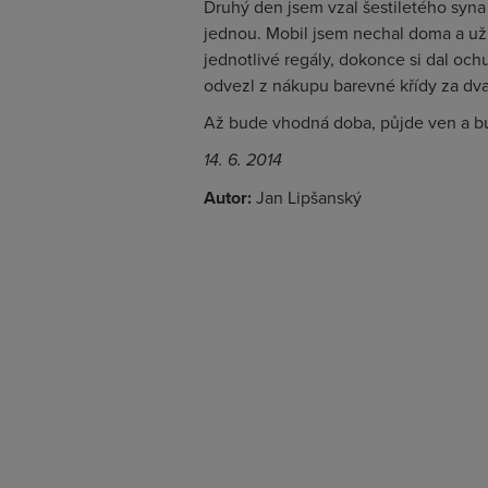
Druhý den jsem vzal šestiletého syna
jednou. Mobil jsem nechal doma a užíva
jednotlivé regály, dokonce si dal och
odvezl z nákupu barevné křídy za dv
Až bude vhodná doba, půjde ven a bud
14. 6. 2014
Autor:
Jan Lipšanský