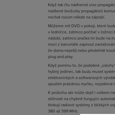
Když tak čtu nádherné vize propagát
nadšené brožurky propagátorů komunis
nechat rozum někde na zápraží.
Můžeme mít DVD v pokoji, které bude p
v ledničce, zatímco počítač v ložni
nádobí, zatímco pračka mi bude na mo
moci z kanceláře zapnout zavlažován
že doma neprší) nebo předehřát troub
plug-and-play.
Když pominu to, že podobné „úsluhy“ 
hybný jedinec, tak budu muset systému
elektronických a softwarových výrobk
spustím prázdnou myčku, rozpálená tr
K průšvihu ale může dojít i celkem n
stížností na chybně fungující automati
blokují radiové systémy z blízkých v
380 až 399 MHz.