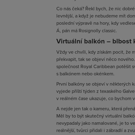
Co nás čeká? Řekl bych, že nic dobr
levnější, a když je nebudeme mít do
poslední výpravě na hory, kdy vedles
Á, pán má Rosignolly classic.
Virtuální balkón – blbost 
Vždy ve chvíli, kdy získám pocit, že
překvapit, tak se objeví něco nového.
společnost Royal Caribbean potěšit s
s balkónem nebo okénkem.
První balkóny se objeví v některých k
vyjede příští týden z texaského Galv
v reálném čase ukazuje, co bychom v
A nejde jen tak o kameru, která přená
Měl by to být skutečný virtuální balk
nevypadaly jako namalované, je to ve 
reálnější, tvůrci přidali i zábradlí a zv