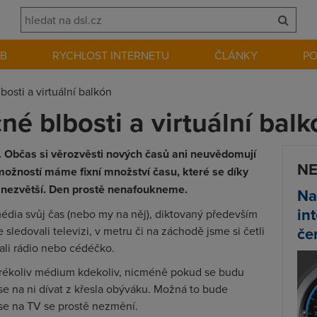
EB
RYCHLOST INTERNETU
ČLÁNKY
P
bosti a virtuální balkón
čné blbosti a virtuální bal
. Občas si věrozvěsti nových časů ani neuvědomují
NE
 možností máme fixní množství času, které se díky
 nezvětší. Den prostě nenafoukneme.
Na
in
dia svůj čas (nebo my na něj), diktovaný především
če
sledovali televizi, v metru či na záchodě jsme si četli
ali rádio nebo cédéčko.
ékoliv médium kdekoliv, nicméně pokud se budu
se na ni dívat z křesla obýváku. Možná to bude
 se na TV se prostě nezmění.