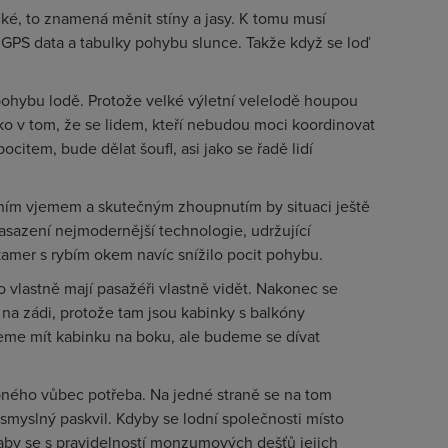
tické, to znamená měnit stíny a jasy. K tomu musí
 GPS data a tabulky pohybu slunce. Takže když se loď
t pohybu lodě. Protože velké výletní velelodě houpou
iko v tom, že se lidem, kteří nebudou moci koordinovat
citem, bude dělat šoufl, asi jako se řadě lidí
lním vjemem a skutečným zhoupnutím by situaci ještě
asazení nejmodernější technologie, udržující
kamer s rybím okem navíc snížilo pocit pohybu.
 vlastně mají pasažéři vlastně vidět. Nakonec se
 na zádi, protože tam jsou kabinky s balkóny
deme mít kabinku na boku, ale budeme se dívat
bného vůbec potřeba. Na jedné straně se na tom
esmyslný paskvil. Kdyby se lodní společnosti místo
 aby se s pravidelností monzumových dešťů jejich