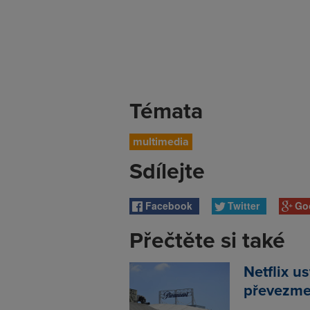
Témata
multimedia
Sdílejte
Facebook
Twitter
Go
Přečtěte si také
Netflix u
převezme