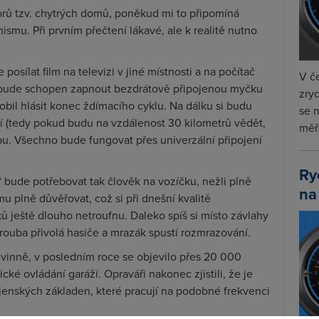
orů tzv. chytrých domů, poněkud mi to připomíná
mu. Při prvním přečtení lákavé, ale k realitě nutno
osílat film na televizi v jiné místnosti a na počítač
V če
ci bude schopen zapnout bezdrátově připojenou myčku
zryc
bil hlásit konec ždímacího cyklu. Na dálku si budu
se 
í (tedy pokud budu na vzdálenost
30 kilometrů
vědět,
měře
u. Všechno bude fungovat přes univerzální připojení
Ry
bude potřebovat tak člověk na vozíčku, nežli plně
na
 plně důvěřovat, což si při dnešní kvalitě
ů ještě dlouho netroufnu. Daleko spíš si místo závlahy
ouba přivolá hasiče a mrazák spustí rozmrazování.
evinně, v posledním roce se objevilo přes 20 000
cké ovládání garáží. Opraváři nakonec zjistili, že je
ojenských základen, které pracují na podobné frekvenci