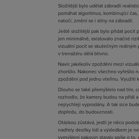
Složitější bylo udělat zábradlí realis
pomáhat algoritmus, kombinující čas,
natočí, změní se i stíny na zábradlí.
Ještě složitější pak bylo přidat poci
jen minimálně, existovalo značné riz
vizuální pocit se skutečným reálným po
v trenažéru dělá blivno.
Navíc jakékoliv zpoždění mezi vizuá
zhoršilo. Nakonec všechno vyřešilo n
zpoždění pod jednu vteřinu. Využití 
Dlouho se také přemýšlelo nad tím, co
rozhodlo, že kamery budou na přídi a
nejrychleji vyprodány. A tak sice bu
dopředu, do budoucnosti.
Otázkou zůstává, jestli je něco podo
nadřely desítky lidí a výsledkem je n
vymýšlení pakovin staraly spíše o to,