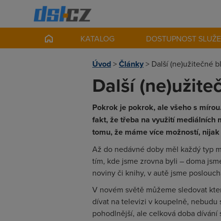
KATALOG
DOSTUPNOST SLUŽ
Úvod
>
Články
>
Další (ne)užitečné bl
Další (ne)užite
Pokrok je pokrok, ale všeho s mírou
fakt, že třeba na využití mediálních
tomu, že máme více možností, nijak
Až do nedávné doby měl každý typ mé
tím, kde jsme zrovna byli – doma jsme 
noviny či knihy, v autě jsme poslouch
V novém světě můžeme sledovat kter
dívat na televizi v koupelně, nebudu 
pohodlnější, ale celková doba dívání