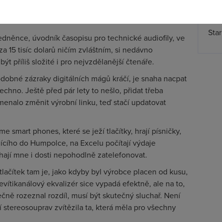
Spa
s HD vůbec zajistit, a dvacet procent se dokonce
Time
vá.
Star
edněnce, úvodník časopisu pro technické audiofily, ve
a 15 tisíc dolarů ničím zvláštním, si nedávno
ýt příliš složité i pro nejvzdělanější čtenáře.
odobné zázraky digitálních mágů kráčí, je snaha nacpat
hno. Ještě před pár lety to nešlo, přidat třeba
enalo změnit výrobní linku, teď stačí updatovat
 smart phones, které se ježí tlačítky, hrají písničky,
ějícího do Humpolce, na Excelu počítají výdaje
chají mne i dosti nepohodlně zatelefonovat.
tlačítek tam je, jako kdyby byl výrobce placen od kusu,
evítikanálový ekvalizér sice vypadá efektně, ale na to,
čně rozeznal rozdíl, musí být skutečný sluchař. Není
 stereosouprav zvítězila ta, která měla pro všechny