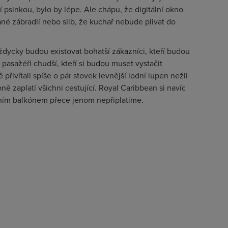
 psinkou, bylo by lépe. Ale chápu, že digitální okno
ané zábradlí nebo slib, že kuchař nebude plivat do
ždycky budou existovat bohatší zákazníci, kteří budou
pasažéři chudší, kteří si budou muset vystačit
přivítali spíše o pár stovek levnější lodní lupen nežli
ě zaplatí všichni cestující. Royal Caribbean si navíc
tuálním balkónem přece jenom nepřiplatíme.