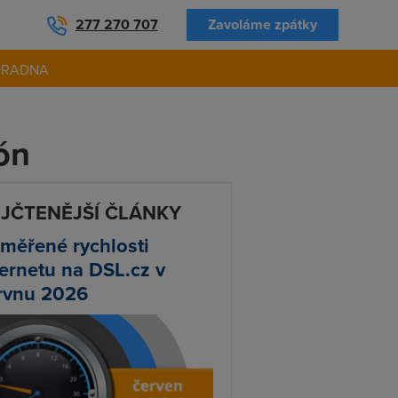
277 270 707
Zavoláme zpátky
ORADNA
kón
JČTENĚJŠÍ ČLÁNKY
měřené rychlosti
ternetu na DSL.cz v
rvnu 2026