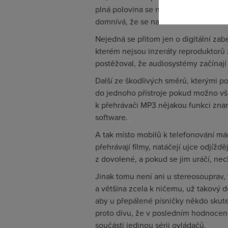
plná polovina se nenamáhala záznam 
domnívá, že se na HDTV skutečně dí
Nejedná se přitom jen o digitální zab
kterém nejsou inzeráty reproduktorů z
postěžoval, že audiosystémy začínají b
Další ze škodlivých směrů, kterými p
do jednoho přístroje pokud možno všec
k přehrávači MP3 nějakou funkci znam
software.
A tak místo mobilů k telefonování máme
přehrávají filmy, natáčejí ujce odjížd
z dovolené, a pokud se jim uráčí, ne
Jinak tomu není ani u stereosouprav, 
a většina zcela k ničemu, už takový d
aby u přepálené písničky někdo skute
proto divu, že v posledním hodnocení
součásti jedinou sérii ovládačů.