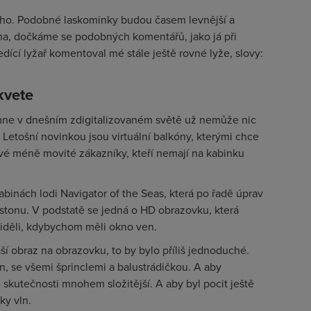
ého. Podobné laskominky budou časem levnější a
ma, dočkáme se podobných komentářů, jako já při
edící lyžař komentoval mé stále ještě rovné lyže,
slovy:
kvete
 mne v dnešním zdigitalizovaném světě už nemůže nic
 Letošní novinkou jsou virtuální balkóny, kterými chce
vé méně movité zákazníky, kteří nemají na kabinku
abinách lodi Navigator of the Seas, která po řadě úprav
estonu. V podstatě se jedná o HD obrazovku, která
iděli, kdybychom měli okno ven.
ší obraz na obrazovku, to by bylo příliš jednoduché.
ón, se všemi šprinclemi a balustrádičkou. A aby
skutečnosti mnohem složitější. A aby byl pocit ještě
uky vln.