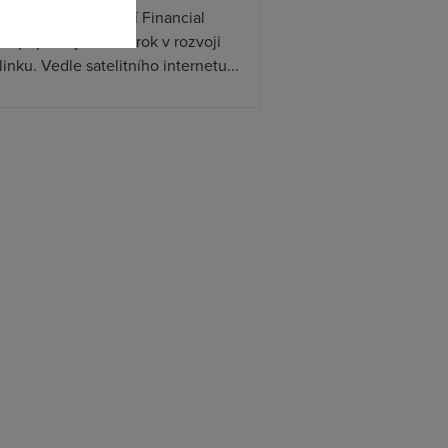
ceX podle informací Financial
s připravuje další krok v rozvoji
linku. Vedle satelitního internetu...