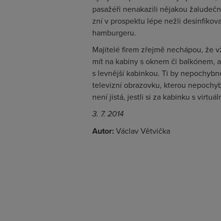
pasažéři nenakazili nějakou žaludeční
zní v prospektu lépe nežli desinfikov
hamburgeru.
Majitelé firem zřejmě nechápou, že v
mít na kabiny s oknem či balkónem, a 
s levnější kabinkou. Ti by nepochybně 
televizní obrazovku, kterou nepochybn
není jistá, jestli si za kabinku s vir
3. 7. 2014
Autor:
Václav Větvička