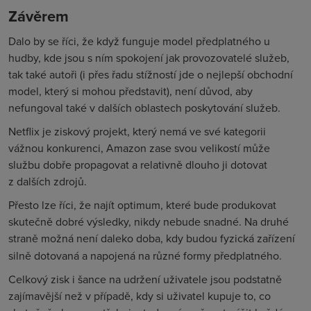
Závěrem
Dalo by se říci, že když funguje model předplatného u
hudby, kde jsou s ním spokojení jak provozovatelé služeb,
tak také autoři (i přes řadu stížností jde o nejlepší obchodní
model, který si mohou představit), není důvod, aby
nefungoval také v dalších oblastech poskytování služeb.
Netflix je ziskový projekt, který nemá ve své kategorii
vážnou konkurenci, Amazon zase svou velikostí může
službu dobře propagovat a relativně dlouho ji dotovat
z dalších zdrojů.
Přesto lze říci, že najít optimum, které bude produkovat
skutečně dobré výsledky, nikdy nebude snadné. Na druhé
straně možná není daleko doba, kdy budou fyzická
zařízení
silně dotovaná a napojená na různé formy předplatného.
Celkový zisk i šance na udržení uživatele jsou podstatně
zajímavější než v případě, kdy si uživatel kupuje to, co