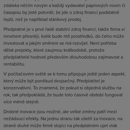
zdaleka něčím novým a každý vydavatel papírových novin či
časopisu by jistě potvrdil, že jde o zdroj financí podstatně
lepší, než je například stánkový prodej.
Předplatné je v prvé řadě stabilní zdroj financí, takže firma ví
mnohem přesněji, kolik bude mít prostředků, do čeho může
investovat a jakým směrem se má rozvíjet. Není potřeba
dělat projekty, které zaujmou krátkodobě, protože
předplatitelé hodnotí především dlouhodobou zajímavost a
rentabilitu.
V počítačovém světě se k tomu připojuje ještě jeden aspekt,
který může být poněkud dvojsečný. Předplatitel je
konzervativní. To znamená, že pokud si objedná službu na
rok, tak předpokládá, že bude toto časové období fungovat
více méně stejně.
Drobné inovace jsou možné, ale velké změny patří mezi
nežádoucí efekty. Na jednu stranu tak ušetří za inovace, na
straně druhé může firmě stojící na předplatném ujet vlak