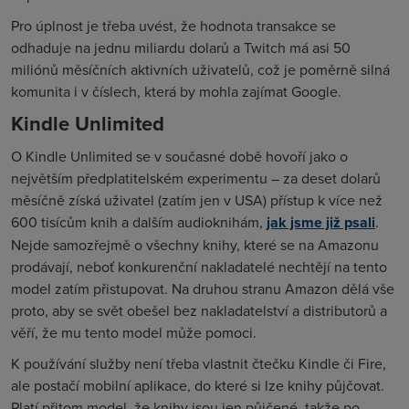
Pro úplnost je třeba uvést, že hodnota transakce se
odhaduje na jednu miliardu dolarů a Twitch má asi 50
miliónů měsíčních aktivních uživatelů, což je poměrně silná
komunita i v číslech, která by mohla zajímat Google.
Kindle Unlimited
O Kindle Unlimited se v současné době hovoří jako o
největším předplatitelském experimentu – za deset dolarů
měsíčně získá uživatel (zatím jen v USA) přístup k více než
600 tisícům knih a dalším audioknihám,
jak jsme již psali
.
Nejde samozřejmě o všechny knihy, které se na Amazonu
prodávají, neboť konkurenční nakladatelé nechtějí na tento
model zatím přistupovat. Na druhou stranu Amazon dělá vše
proto, aby se svět obešel bez nakladatelství a distributorů a
věří, že mu tento model může pomoci.
K používání služby není třeba vlastnit čtečku Kindle či Fire,
ale postačí mobilní aplikace, do které si lze knihy půjčovat.
Platí přitom model, že knihy jsou jen půjčené, takže po