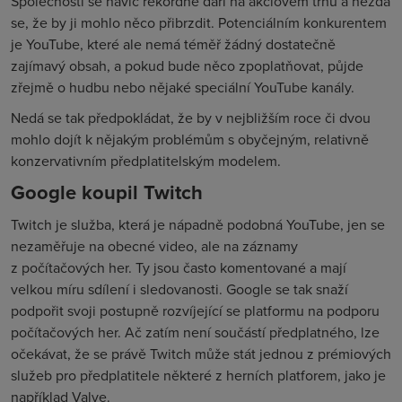
Společnosti se navíc rekordně daří na akciovém trhu a nezdá
se, že by ji mohlo něco přibrzdit. Potenciálním konkurentem
je YouTube, které ale nemá téměř žádný dostatečně
zajímavý obsah, a pokud bude něco zpoplatňovat, půjde
zřejmě o hudbu nebo nějaké speciální YouTube kanály.
Nedá se tak předpokládat, že by v nejbližším roce či dvou
mohlo dojít k nějakým problémům s obyčejným, relativně
konzervativním předplatitelským modelem.
Google koupil Twitch
Twitch je služba, která je nápadně podobná YouTube, jen se
nezaměřuje na obecné video, ale na záznamy
z počítačových her. Ty jsou často komentované a mají
velkou míru sdílení i sledovanosti. Google se tak snaží
podpořit svoji postupně rozvíjející se platformu na podporu
počítačových her. Ač zatím není součástí předplatného, lze
očekávat, že se právě Twitch může stát jednou z prémiových
služeb pro předplatitele některé z herních platforem, jako je
například Valve.