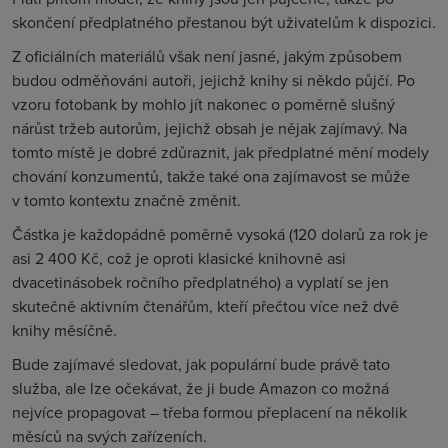
skončení předplatného přestanou být uživatelům k dispozici.
Z oficiálních materiálů však není jasné, jakým způsobem
budou odměňováni autoři, jejichž knihy si někdo půjčí. Po
vzoru fotobank by mohlo jít nakonec o poměrně slušný
nárůst tržeb autorům, jejichž obsah je nějak zajímavý. Na
tomto místě je dobré zdůraznit, jak předplatné mění modely
chování konzumentů, takže také ona zajímavost se může
v tomto kontextu značně změnit.
Částka je každopádně poměrně vysoká (120 dolarů za rok je
asi 2 400 Kč, což je oproti klasické knihovně asi
dvacetinásobek ročního předplatného) a vyplatí se jen
skutečně aktivním čtenářům, kteří přečtou více než dvě
knihy měsíčně.
Bude zajímavé sledovat, jak populární bude právě tato
služba, ale lze očekávat, že ji bude Amazon co možná
nejvíce propagovat – třeba formou přeplacení na několik
měsíců na svých zařízeních.