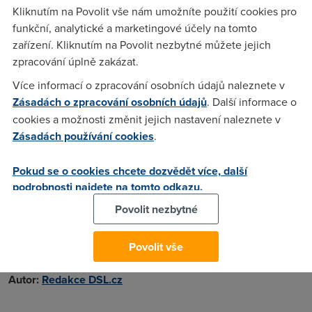
Kliknutím na Povolit vše nám umožníte použití cookies pro
mít smůlu. Další podmínkou je, že aktualizace musí být
funkční, analytické a marketingové účely na tomto
uskutečněna v průběhu jednoho roku od uvedení na trh.
zařízení. Kliknutím na Povolit nezbytné můžete jejich
Windows 10
bude k dispozici na podzim. Klienti budou mít
zpracování úplně zakázat.
čas na aktualizaci do druhé poloviny roku 2016.
Více informací o zpracování osobních údajů naleznete v
Nabídka společnosti se týká všech vlastníků licencí
Zásadách o zpracování osobních údajů
. Další informace o
posledních dvou generací Windows. Všichni majitelé
cookies a možnosti změnit jejich nastavení naleznete v
Windows 7
nebo
Windows 8.1
mohou získat bezplatný
Zásadách používání cookies
.
upgrade. V současnosti tvoří sedmičky a osmičky více než
dvě třetiny trhu.
Pokud se o cookies chcete dozvědět více, další
Windows 10
nabízí mnoho vylepšení. Těšit se můžete na
podrobnosti najdete na tomto odkazu.
znovu obnovenou nabídku Start a celou řadu nových funkcí,
Povolit nezbytné
mezi které patří například možnost práce s virtuálními
plochami.
Povolit vše
25. 2. 2015
Autor:
Redakce DSL.cz