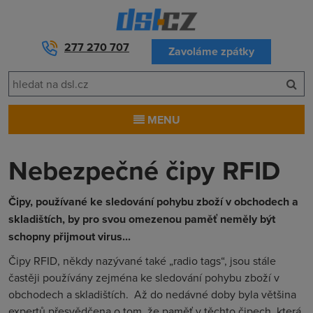
277 270 707
Zavoláme zpátky
MENU
Nebezpečné čipy RFID
Čipy, používané ke sledování pohybu zboží v obchodech a
skladištích, by pro svou omezenou paměť neměly být
schopny přijmout virus...
Čipy RFID, někdy nazývané také „radio tags“, jsou stále
častěji používány zejména ke sledování pohybu zboží v
obchodech a skladištích. Až do nedávné doby byla většina
expertů přesvědčena o tom, že paměť v těchto čipech, která