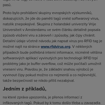
pasů.
Proto bylo prohlášení skupiny evropských výzkumníků,
dokazujících, že jde do paměti tagů vnést softwarový virus,
natolik znepokojivé. Skupina z holandské univerzity Vrije
Universiteit v Amsterdamu ve svém článku detailně popsala
způsob vložení viru a zároveň i způsoby, jak čipy chránit.
Detailní údaje včetně návodu jak napsat virus pro RFID tag je
možné najít na stránce
www.rfidvirus.org
. V některých
případech bude potřebná interní informace, nicméně většina
softwarových aplikací vyvinutých pro technologii RFID trpí
problémy jako je buffer overflow, což může počítači umožnit
vnesení viru. Pravdou je, že základní snahou výrobců je
vyvinout čipy pokud možno co nejmenší a co nejlevnější,
takže bezpečností se nikdo příliš nezabýval.
Jedním z příkladů,
na které zpráva upozornila, je přenos informací z
infikovaných tagů. Pokud by k tomu došlo třeba u zavazadla