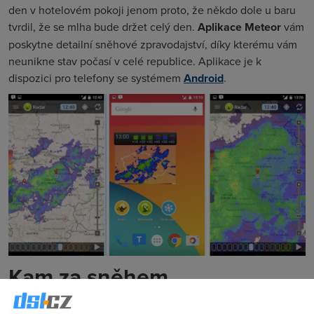
den v hotelovém pokoji jenom proto, že někdo dole u baru
tvrdil, že se mlha bude držet celý den.
Aplikace Meteor
vám
poskytne detailní sněhové zpravodajství, díky kterému vám
neunikne stav počasí v celé republice. Aplikace je k
dispozici pro telefony se systémem
Android
.
Kam za sněhem
Běžkujete? Pak se bez této aplikace neobejdete. Sdílí data s