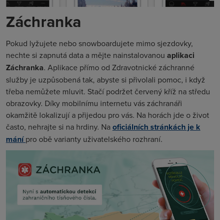
Záchranka
Pokud lyžujete nebo snowboardujete mimo sjezdovky,
nechte si zapnutá data a mějte nainstalovanou
aplikaci
Záchranka
. Aplikace přímo od Zdravotnické záchranné
služby je uzpůsobená tak, abyste si přivolali pomoc, i když
třeba nemůžete mluvit. Stačí podržet červený kříž na středu
obrazovky. Díky mobilnímu internetu vás záchranáři
okamžitě lokalizují a přijedou pro vás. Na horách jde o život
často, nehrajte si na hrdiny. Na
oficiálních stránkách je k
mání
pro obě varianty uživatelského rozhraní.