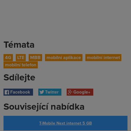
Témata
4G
LTE
MBB
mobilní aplikace
mobilní internet
mobilní telefon
Sdílejte
Facebook
Twitter
Google+
Související nabídka
T-Mobile Next internet 5 GB