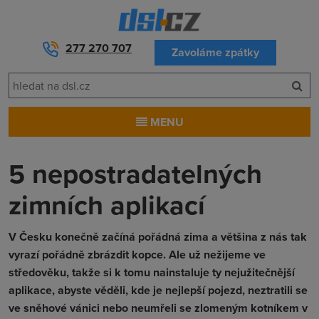
277 270 707
Zavoláme zpátky
MENU
5 nepostradatelných
zimních aplikací
V Česku konečně začíná pořádná zima a většina z nás tak
vyrazí pořádně zbrázdit kopce. Ale už nežijeme ve
středověku, takže si k tomu nainstaluje ty nejužitečnější
aplikace, abyste věděli, kde je nejlepší pojezd, neztratili se
ve sněhové vánici nebo neumřeli se zlomeným kotníkem v