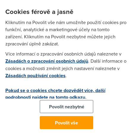
portálem
kamzasnehem.cz
. Přispěvateli jsou
sami běžkaři
,
Cookies férově a jasně
kteří tam sdílejí aktuální info, kterou stopou ano a kterou ne.
Appka je navíc propojená s mapami, abyste se neztratili.
Kliknutím na Povolit vše nám umožníte použití cookies pro
Stačí zadat oblast, ve které se nacházíte, a sama nalezne
funkční, analytické a marketingové účely na tomto
nejschůdnější trasy. Aplikaci si stáhnete do telefonu se
zařízení. Kliknutím na Povolit nezbytné můžete jejich
systémem
Android
.
zpracování úplně zakázat.
Více informací o zpracování osobních údajů naleznete v
Zásadách o zpracování osobních údajů
. Další informace o
cookies a možnosti změnit jejich nastavení naleznete v
Zásadách používání cookies
.
Pokud se o cookies chcete dozvědět více, další
podrobnosti najdete na tomto odkazu.
Povolit nezbytné
iSKI
Povolit vše