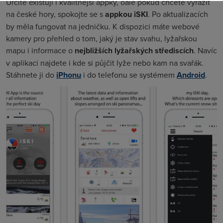
Určitě existují i kvalitnější appky, oale pokud chcete vyrazit
na české hory, spokojte se s
appkou iSKI
. Po aktualizacích
by měla fungovat na jedničku. K dispozici máte webové
kamery pro přehled o tom, jaký je stav svahu, lyžařskou
mapu i informace o
nejbližších lyžařských střediscích
. Navíc
v aplikaci najdete i kde si půjčit lyže nebo kam na svařák.
Stáhnete ji do
iPhonu
i do telefonu se systémem
Android
.