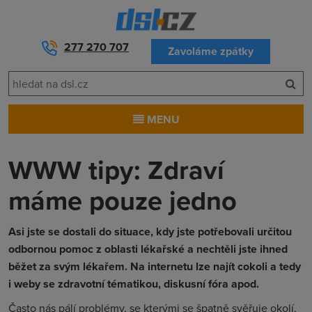
277 270 707
Zavoláme zpátky
MENU
WWW tipy: Zdraví
máme pouze jedno
Asi jste se dostali do situace, kdy jste potřebovali určitou
odbornou pomoc z oblasti lékařské a nechtěli jste ihned
běžet za svým lékařem. Na internetu lze najít cokoli a tedy
i weby se zdravotní tématikou, diskusní fóra apod.
Často nás pálí problémy, se kterými se špatně svěřuje okolí,