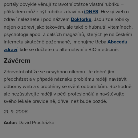
portály obvykle věnují zdravotní otázce vlastní rubriku –
příkladem může být rubrika zdraví na
iDNES
. Hezký web o
zdraví naleznete i pod názvem
Doktorka
. Jsou zde robriky
nejen o zdraví jako takovém, ale také o hubnutí, vitamínech,
psychologii apod. Z dalších magazínů, kterých je na českém
internetu skutečně požehnaně, jmenujme třeba
Abecedu
zdraví
, kde se dočtete i o alternativní a BIO medicíně.
Závěrem
Zdravotní obtíže se nevyhnou nikomu. Je dobré jim
předcházet a v případě náznaku problému raději navštívit
odborný web a s problémy se svěřit odborníkům. Rozhodně
ale nezůstávejte raději v péči profesionálů a navštěvujte
svého lékaře pravidelně, dříve, než bude pozdě.
21. 9. 2006
Autor:
David Procházka