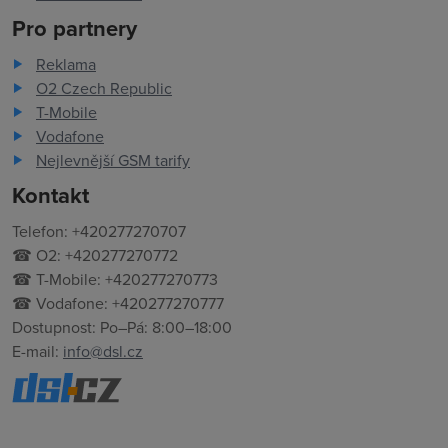
Pro partnery
Reklama
O2 Czech Republic
T-Mobile
Vodafone
Nejlevnější GSM tarify
Kontakt
Telefon: +420277270707
☎ O2: +420277270772
☎ T-Mobile: +420277270773
☎ Vodafone: +420277270777
Dostupnost: Po–Pá: 8:00–18:00
E-mail:
info@dsl.cz