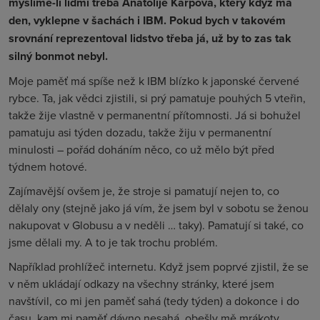
myslíme-li lidmi třeba Anatolije Karpova, který když má
den, vyklepne v šachách i IBM. Pokud bych v takovém
srovnání reprezentoval lidstvo třeba já, už by to zas tak
silný bonmot nebyl.
Moje paměť má spíše než k IBM blízko k japonské červené
rybce. Ta, jak vědci zjistili, si prý pamatuje pouhých 5 vteřin,
takže žije vlastně v permanentní přítomnosti. Já si bohužel
pamatuju asi týden dozadu, takže žiju v permanentní
minulosti – pořád doháním něco, co už mělo být před
týdnem hotové.
Zajímavější ovšem je, že stroje si pamatují nejen to, co
dělaly ony (stejně jako já vím, že jsem byl v sobotu se ženou
nakupovat v Globusu a v neděli … taky). Pamatují si také, co
jsme dělali my. A to je tak trochu problém.
Například prohlížeč internetu. Když jsem poprvé zjistil, že se
v něm ukládají odkazy na všechny stránky, které jsem
navštívil, co mi jen paměť sahá (tedy týden) a dokonce i do
času, kam mi paměť dávno nesahá, obešly mě mrákoty.