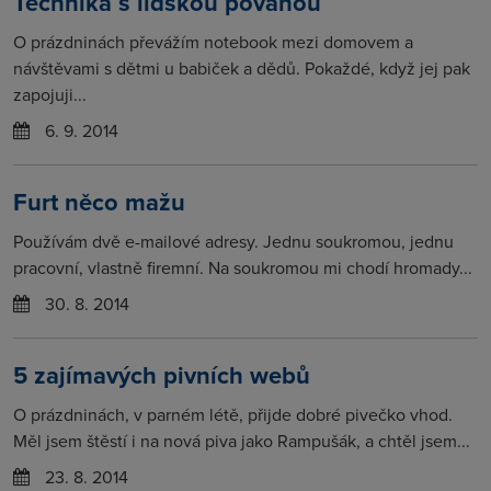
Technika s lidskou povahou
O prázdninách převážím notebook mezi domovem a
návštěvami s dětmi u babiček a dědů. Pokaždé, když jej pak
zapojuji...
6. 9. 2014
Furt něco mažu
Používám dvě e-mailové adresy. Jednu soukromou, jednu
pracovní, vlastně firemní. Na soukromou mi chodí hromady...
30. 8. 2014
5 zajímavých pivních webů
O prázdninách, v parném létě, přijde dobré pivečko vhod.
Měl jsem štěstí i na nová piva jako Rampušák, a chtěl jsem...
23. 8. 2014