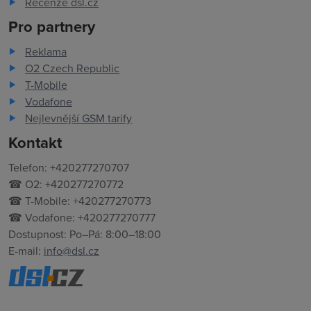
Recenze dsl.cz
Pro partnery
Reklama
O2 Czech Republic
T-Mobile
Vodafone
Nejlevnější GSM tarify
Kontakt
Telefon: +420277270707
☎ O2: +420277270772
☎ T-Mobile: +420277270773
☎ Vodafone: +420277270777
Dostupnost: Po–Pá: 8:00–18:00
E-mail:
info@dsl.cz