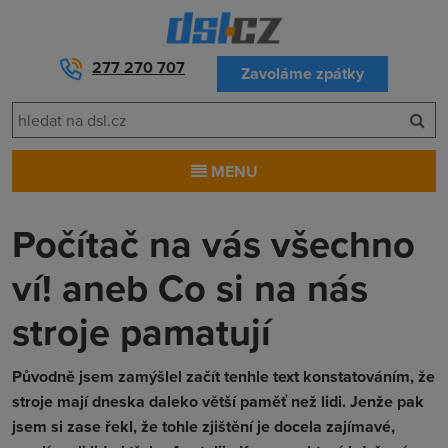
277 270 707
Zavoláme zpátky
MENU
Počítač na vás všechno
ví! aneb Co si na nás
stroje pamatují
Původně jsem zamýšlel začít tenhle text konstatováním, že
stroje mají dneska daleko větší paměť než lidi. Jenže pak
jsem si zase řekl, že tohle zjištění je docela zajímavé,