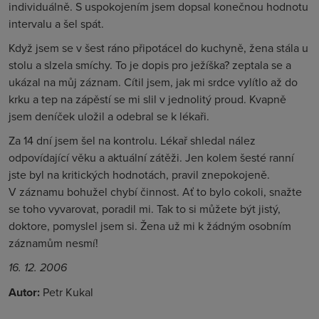
individuálně. S uspokojením jsem dopsal konečnou hodnotu
intervalu a šel spát.
Když jsem se v šest ráno připotácel do kuchyně, žena stála u
stolu a slzela smíchy. To je dopis pro ježíška? zeptala se a
ukázal na můj záznam. Cítil jsem, jak mi srdce vylítlo až do
krku a tep na zápěstí se mi slil v jednolitý proud. Kvapně
jsem deníček uložil a odebral se k lékaři.
Za 14 dní jsem šel na kontrolu. Lékař shledal nález
odpovídající věku a aktuální zátěži. Jen kolem šesté ranní
jste byl na kritických hodnotách, pravil znepokojeně.
V záznamu bohužel chybí činnost. Ať to bylo cokoli, snažte
se toho vyvarovat, poradil mi. Tak to si můžete být jistý,
doktore, pomyslel jsem si. Žena už mi k žádným osobním
záznamům nesmí!
16. 12. 2006
Autor:
Petr Kukal