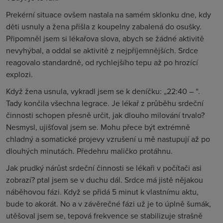
Prekérní situace ovšem nastala na samém sklonku dne, kdy
děti usnuly a žena přišla z koupelny zabalená do osušky.
Připomněl jsem si lékařova slova, abych se žádné aktivitě
nevyhýbal, a oddal se aktivitě z nejpříjemnějších. Srdce
reagovalo standardně, od rychlejšího tepu až po hrozící
explozi.
Když žena usnula, vykradl jsem se k deníčku: „22:40 – “.
Tady končila všechna legrace. Je lékař z průběhu srdeční
činnosti schopen
přesně
určit, jak dlouho milování trvalo?
Nesmysl, ujišťoval jsem se. Mohu přece být extrémně
chladný a somatické projevy vzrušení u mě nastupují až po
dlouhých minutách. Předehru maličko protáhnu.
Jak prudký nárůst srdeční činnosti se lékaři v počítači asi
zobrazí? ptal jsem se v duchu dál. Srdce má jistě nějakou
náběhovou fázi. Když se přidá 5 minut k vlastnímu aktu,
bude to akorát. No a v závěrečné fázi už je to úplně šumák,
utěšoval jsem se, tepová frekvence se stabilizuje strašně