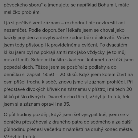
pěveckého sboru“ a jmenujete se například Bohumil, máte
maličko problém.
I já si pečlivě vedl záznam – rozhodnut nic nezkreslit ani
nezamlčet. Podle doporučení lékaře jsem se choval jako
každý jiný den a nevyhýbal se žádné běžné aktivitě. Večer
jsem tedy přistoupil k pravidelnému cvičení. Po dvacátém
kliku jsem byl na pokraji smrti (tak jako vždycky, je to můj
mezní limit). Srdce mi bušilo s kadencí kulometu a stěží jsem
popadal dech. Těžce jsem se posbíral z podlahy a do
deníčku si zapsal: 18:50 – 20 kliků. Když jsem kolem čtvrt na
osm přišel trochu k sobě, znovu jsme si záznam prohlédl. Při
představě divokých křivek na záznamu v přístroji mi těch 20
kliků přišlo divných. Dvacet nebo třicet, vždyť je to fuk, řekl
jsem si a záznam opravil na 35.
O půl hodiny později, když jsem šel vysypat koš, jsem se v
deníčku přestěhoval z druhého patra do sedmého a za další
půlhodinu přenesl večerku z náměstí na druhý konec města.
Vždyť je to fuk.