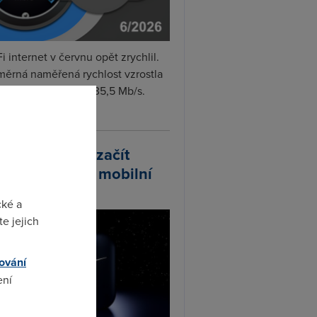
i internet v červnu opět zrychlil.
měrná naměřená rychlost vzrostla
iměsíčně o 4 % na 35,5 Mb/s.
vejte...
arlink plánuje začít
odávat vlastní mobilní
ify
cké a
e jejich
ování
ení