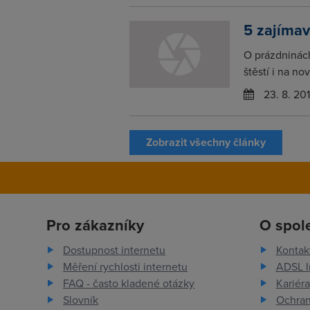
5 zajíma
O prázdninách
štěstí i na no
23. 8. 20
Zobrazit všechny články
Pro zákazníky
O spol
Dostupnost internetu
Kontak
Měření rychlosti internetu
ADSL I
FAQ - často kladené otázky
Kariéra
Slovník
Ochran