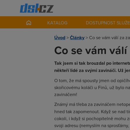
KATALOG
DOSTUPNOST SLUŽ
Úvod
>
Články
>
Co se vám válí za z
Co se vám válí
Tak jsem si tak brouzdal po interne
někteří lidé za svými zavináči. Už je
O tom, že má spousty jmen od opičíh
skořicovému koláči u Finů, už bylo n
zavináčem!
Známý má třeba za zavináčem netopej
hned tak zapomenout. Když se nad t
cokoli, i když si pochopitelně mohu 
svoji adresu (nemyslím na sprosťárny, a