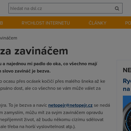
EB
RYCHLOST INTERNETU
ČLÁNKY
P
avináčem
 za zavináčem
tu a najednou mi padlo do oka, co všechno mají
NE
n slovo zavináč je bezva.
Ry
o ocasu přes ocásek kočičí přes malého šneka až ke
na
apsáno dost, ale co všechno se vám může válet za
ra. To je bezva a navíc
netopejr@netopejr.cz
se nedá
ím zamyslím, můžu mít za svým zavináčem opravdu
znepříjemnit život, až budu někomu cizímu sdělovat
le třeba na horší vyslovitelnost atp.).