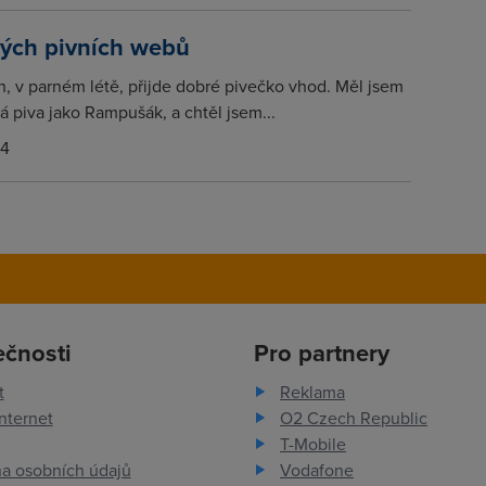
vých pivních webů
, v parném létě, přijde dobré pivečko vhod. Měl jsem
vá piva jako Rampušák, a chtěl jsem...
14
ečnosti
Pro partnery
t
Reklama
nternet
O2 Czech Republic
T-Mobile
a osobních údajů
Vodafone