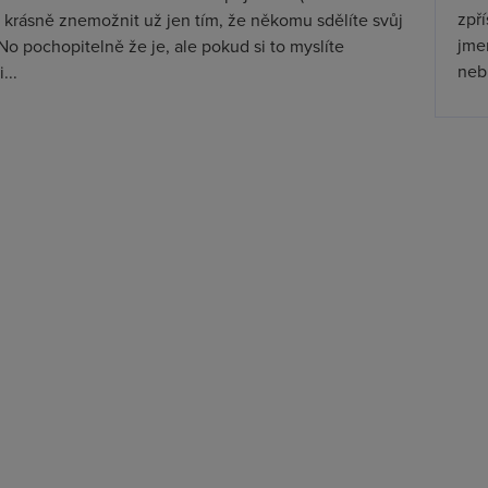
zpř
 krásně znemožnit už jen tím, že někomu sdělíte svůj
jmen
No pochopitelně že je, ale pokud si to myslíte
nebu
...