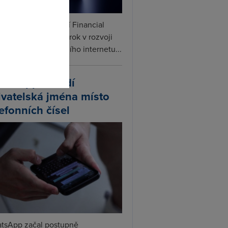
omto
ceX podle informací Financial
s připravuje další krok v rozvoji
linku. Vedle satelitního internetu...
atsApp zavádí
ivatelská jména místo
lefonních čísel
tsApp začal postupně