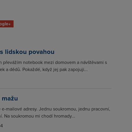
ogle+
 s lidskou povahou
h převážím notebook mezi domovem a návštěvami s
ek a dědů. Pokaždé, když jej pak zapojuji...
o mažu
 e-mailové adresy. Jednu soukromou, jednu pracovní,
ní. Na soukromou mi chodí hromady...
14