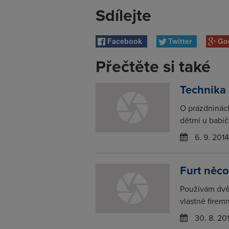
Sdílejte
Facebook
Twitter
Go
Přečtěte si také
Technika
O prázdninác
dětmi u babič
6. 9. 2014
Furt něc
Používám dvě
vlastně firem
30. 8. 20