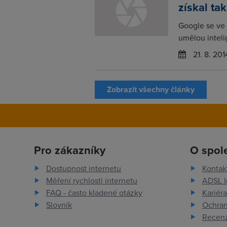
získal ta
Google se ve 
umělou inteli
21. 8. 201
Zobrazit všechny články
Pro zákazníky
O spol
Dostupnost internetu
Kontak
Měření rychlosti internetu
ADSL I
FAQ - často kladené otázky
Kariéra
Slovník
Ochran
Recenz