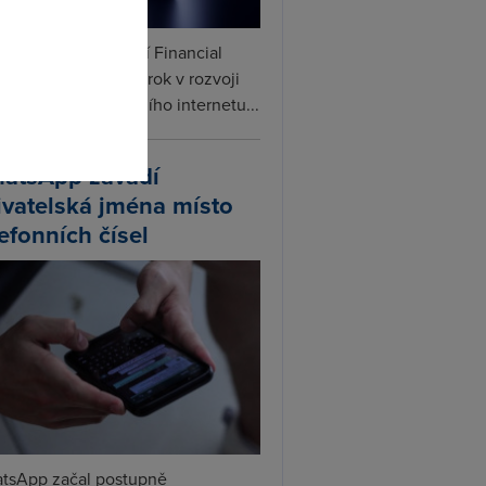
omto
ceX podle informací Financial
s připravuje další krok v rozvoji
linku. Vedle satelitního internetu...
atsApp zavádí
ivatelská jména místo
lefonních čísel
tsApp začal postupně