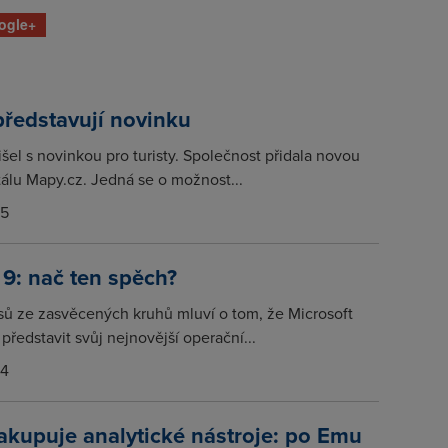
ogle+
ředstavují novinku
šel s novinkou pro turisty. Společnost přidala novou
tálu Mapy.cz. Jedná se o možnost...
15
9: nač ten spěch?
asů ze zasvěcených kruhů mluví o tom, že Microsoft
představit svůj nejnovější operační...
14
kupuje analytické nástroje: po Emu