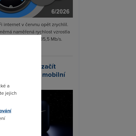
i internet v červnu opět zrychlil.
měrná naměřená rychlost vzrostla
iměsíčně o 4 % na 35,5 Mb/s.
vejte...
arlink plánuje začít
odávat vlastní mobilní
ify
cké a
e jejich
ování
ení