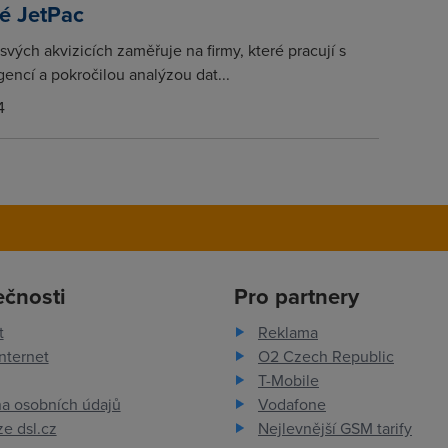
ké JetPac
svých akvizicích zaměřuje na firmy, které pracují s
gencí a pokročilou analýzou dat...
4
ečnosti
Pro partnery
t
Reklama
nternet
O2 Czech Republic
T-Mobile
a osobních údajů
Vodafone
e dsl.cz
Nejlevnější GSM tarify