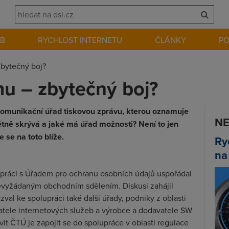
EB
RYCHLOST INTERNETU
ČLÁNKY
P
zbytečný boj?
u – zbytečný boj?
komunikační úřad tiskovou zprávu, kterou oznamuje
NE
étně skrývá a jaké má úřad možnosti? Není to jen
se na toto blíže.
Ry
na
práci s Úřadem pro ochranu osobních údajů uspořádal
evyžádaným obchodním sdělením. Diskusi zahájil
val ke spolupráci také další úřady, podniky z oblasti
atele internetových služeb a výrobce a dodavatele SW
it ČTÚ je zapojit se do spolupráce v oblasti regulace