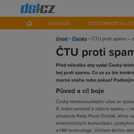
KATALOG
DOSTUPNOST SLUŽ
Úvod
>
Články
>
ČTU proti spamu – 
ČTU proti spam
Před několika dny vydal Český tele
boj proti spamu. Co se za tím konkr
marná snaha nebo pokus? Podívejme 
Původ a cíl boje
Český telekomunikační úřad ve spolu
9. ledna seminář k otázce spamu – n
předseda Rady Pavel Dvořák, který vyz
elektronických komunikací, poskytov
a HW technologií. Účelem těchto aktiv