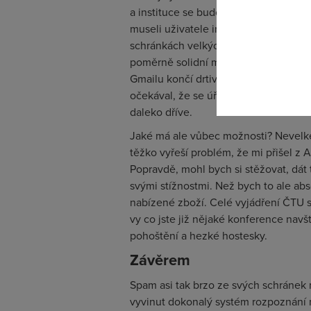
Pokud se o
a instituce se budou s podobnými prob
odkazu.
museli uživatele internetu od spamu 
schránkách velkých poskytovatelů –n
poměrně solidní mechanismy k odst
Gmailu končí drtivá většina spamu ve
očekával, že se úřad dohlížející na 
daleko dříve.
Jaké má ale vůbec možnosti? Nevelké
těžko vyřeší problém, že mi přišel z A
Popravdě, mohl bych si stěžovat, dát
svými stížnostmi. Než bych to ale ab
nabízené zboží. Celé vyjádření ČTU s
vy co jste již nějaké konference navští
pohoštění a hezké hostesky.
Závěrem
Spam asi tak brzo ze svých schráne
vyvinut dokonalý systém rozpoznání 