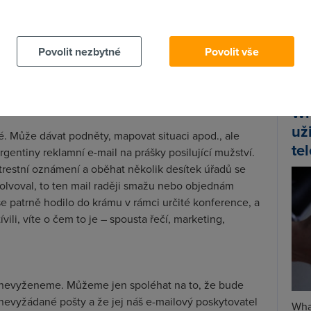
 cookies chcete dozvědět více, další podrobnosti najdete na t
lémy prát dříve, jak už to ale v naší malé zemi bývá,
částečně uchránit podnikatelé. V e-mailových
Spa
ebo chcete-li ve freemaiulech – jsou zabudovány
Time
Povolit nezbytné
Povolit vše
ranění spamu. Na mých schránkách na Seznamu a
Star
 specifické složce, takže si nemohu stěžovat. Jen bych
telekomunikační provoz k tomuto problému postaví
Wh
už
. Může dávat podněty, mapovat situaci apod., ale
te
rgentiny reklamní e-mail na prášky posilující mužství.
 trestní oznámení a oběhat několik desítek úřadů se
solvoval, to ten mail raději smažu nebo objednám
e patrně hodilo do krámu v rámci určité konference, a
vili, víte o čem to je – spousta řečí, marketing,
k nevyženeme. Můžeme jen spoléhat na to, že bude
nevyžádané pošty a že jej náš e-mailový poskytovatel
Wha