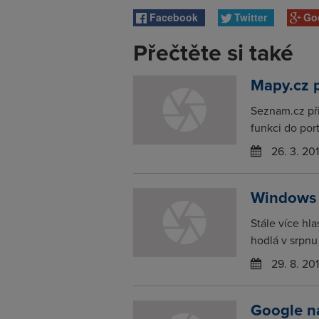
Facebook
Twitter
Go
Přečtěte si také
Mapy.cz p
Seznam.cz při
funkci do por
26. 3. 20
Windows 
Stále více hl
hodlá v srpnu 
29. 8. 20
Google na