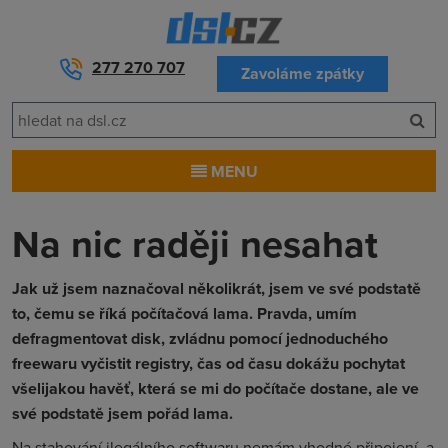
277 270 707
Zavoláme zpátky
MENU
Na nic raději nesahat
Jak už jsem naznačoval několikrát, jsem ve své podstatě
to, čemu se říká počítačová lama. Pravda, umím
defragmentovat disk, zvládnu pomocí jednoduchého
freewaru vyčistit registry, čas od času dokážu pochytat
všelijakou havěť, která se mi do počítače dostane, ale ve
své podstatě jsem pořád lama.
Na stahování ilegálního softwaru nemám vhodné připojení, a