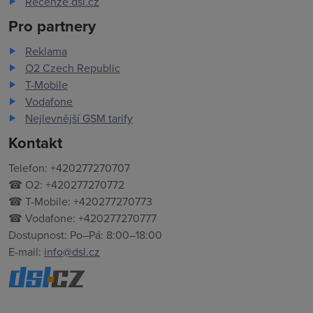
Recenze dsl.cz
Pro partnery
Reklama
O2 Czech Republic
T-Mobile
Vodafone
Nejlevnější GSM tarify
Kontakt
Telefon: +420277270707
☎ O2: +420277270772
☎ T-Mobile: +420277270773
☎ Vodafone: +420277270777
Dostupnost: Po–Pá: 8:00–18:00
E-mail:
info@dsl.cz