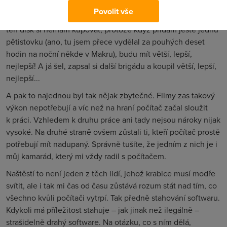
na koleji nějaký kamarád, který mě dokázal nadchnout a
Povolit vše
vysvětlil mi, že právě tuhle grafárnu nutně potřebuju a tam
ten disk si nemám kupovat, protože když přidám ještě jednu
pětistovku (ano, tu jsem přece vydělal za pouhých deset
hodin na noční někde v Makru), budu mít větší, lepší,
nejlepší! A já šel, zapsal si další brigádu a koupil větší, lepší,
nejlepší...
A pak to najednou byl tak nějak zbytečné. Filmy zas takový
výkon nepotřebují a víc než na hraní počítač začal sloužit
k práci. Vzhledem k druhu práce ani tady nejsou nároky nijak
vysoké. Na druhé straně ovšem zůstali ti, kteří počítač prostě
potřebují mít nadupaný. Správně tušíte, že jedním z nich je i
můj kamarád, který mi vždy radil s počítačem.
Naštěstí to není jeden z těch lidí, jehož krabice musí modře
svítit, ale i tak mi čas od času zůstává rozum stát nad tím, co
všechno kvůli počítači vytrpí. Tak předně stahování softwaru.
Kdykoli má příležitost stahuje – jak jinak než ilegálně –
strašidelně drahý software. Na otázku, co s ním dělá,