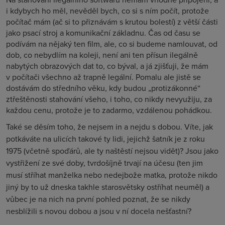
i kdybych ho měl, nevěděl bych, co si s ním počít, protože
počítač mám (ač si to přiznávám s krutou bolestí) z větší části
jako psací stroj a komunikační základnu. Čas od času se
podívám na nějaký ten film, ale, co si budeme namlouvat, od
dob, co nebydlím na koleji, není ani ten přísun ilegálně
nabytých obrazových dat to, co býval, a já zjišťuji, že mám
v počítači všechno až trapně legální. Pomalu ale jistě se
dostávám do středního věku, kdy budou „protizákonné“
ztřeštěnosti stahování všeho, i toho, co nikdy nevyužiju, za
každou cenu, protože je to zadarmo, vzdálenou pohádkou.
Také se děsím toho, že nejsem in a nejdu s dobou. Víte, jak
potkáváte na ulicích takové ty lidi, jejichž šatník je z roku
1975 (včetně spoďárů, ale ty naštěstí nejsou vidět)? Jsou jako
vystřižení ze své doby, tvrdošíjně trvají na účesu (ten jim
musí stříhat manželka nebo nedejbože matka, protože nikdo
jiný by to už dneska takhle starosvětsky ostříhat neuměl) a
vůbec je na nich na první pohled poznat, že se nikdy
nesblížili s novou dobou a jsou v ní docela nešťastní?