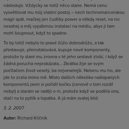
následuje. Vždycky se totiž něco stane. Nemá cenu
vysvětlovat mu můj vlastní postoj – nech technomancerskou
magii spát, mačkej jen čudlíky power a někdy reset, na nic
nesahej a měj vypálenou instalaci na médiu, abys ji tam
mohl šoupnout, když to spadne.
To by totiž nebylo to pravé žůžo dobrodrůžo, a tak
přestavuje, přeinstalovává, kupuje nové komponenty,
protože ty staré mu zrovna v té jeho sestavě zlobí, i když se
žádná porucha neprokázala... Zkrátka žije se svým
počítačem život veselý, ba nejveselejší. Neberu mu ho, ale
jde to zcela mimo mě. Místo dalších několika našlapaných
komponentů jsem si pořídil kočku (cenově v tom rozdíl
nebyl) a starám se raději o ni, protože když se podělá ona,
stačí na to pytlík a lopatka. A já mám svatej klid.
3. 2. 2007
Autor:
Richard Klíčník