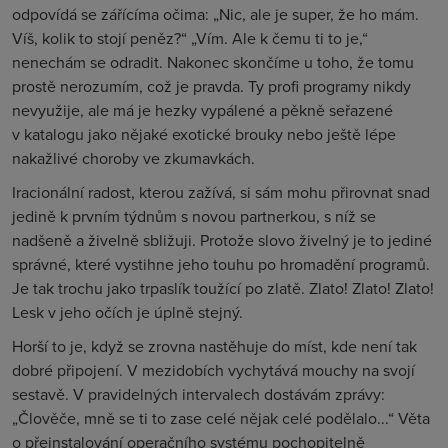
odpovídá se zářícíma očima: „Nic, ale je super, že ho mám.
Víš, kolik to stojí peněz?“ „Vím. Ale k čemu ti to je,“
nenechám se odradit. Nakonec skončíme u toho, že tomu
prostě nerozumím, což je pravda. Ty profi programy nikdy
nevyužije, ale má je hezky vypálené a pěkně seřazené
v katalogu jako nějaké exotické brouky nebo ještě lépe
nakažlivé choroby ve zkumavkách.
Iracionální radost, kterou zažívá, si sám mohu přirovnat snad
jedině k prvním týdnům s novou partnerkou, s níž se
nadšeně a živelně sbližuji. Protože slovo živelný je to jediné
správné, které vystihne jeho touhu po hromadění programů.
Je tak trochu jako trpaslík toužící po zlatě. Zlato! Zlato! Zlato!
Lesk v jeho očích je úplně stejný.
Horší to je, když se zrovna nastěhuje do míst, kde není tak
dobré připojení. V mezidobích vychytává mouchy na svojí
sestavě. V pravidelných intervalech dostávám zprávy:
„Člověče, mně se ti to zase celé nějak celé podělalo...“ Věta
o přeinstalování operačního systému pochopitelně