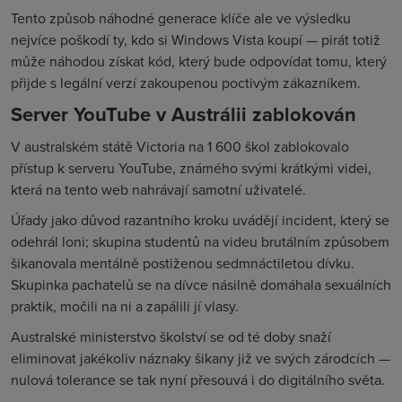
Tento způsob náhodné generace klíče ale ve výsledku
nejvíce poškodí ty, kdo si Windows Vista koupí — pirát totiž
může náhodou získat kód, který bude odpovídat tomu, který
přijde s legální verzí zakoupenou poctivým zákazníkem.
Server YouTube v Austrálii zablokován
V australském státě Victoria na 1 600 škol zablokovalo
přístup k serveru YouTube, známého svými krátkými videi,
která na tento web nahrávají samotní uživatelé.
Úřady jako důvod razantního kroku uvádějí incident, který se
odehrál loni; skupina studentů na videu brutálním způsobem
šikanovala mentálně postiženou sedmnáctiletou dívku.
Skupinka pachatelů se na dívce násilně domáhala sexuálních
praktik, močili na ni a zapálili jí vlasy.
Australské ministerstvo školství se od té doby snaží
eliminovat jakékoliv náznaky šikany již ve svých zárodcích —
nulová tolerance se tak nyní přesouvá i do digitálního světa.