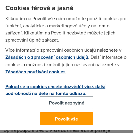
podporovat.
Cookies férově a jasně
Microsoft se nechal slyšet, že podpora Vista Home a
Kliknutím na Povolit vše nám umožníte použití cookies pro
Ultimate nebude trvat deset let, nýbrž jen polovinu. Čili
funkční, analytické a marketingové účely na tomto
hovoří se o roce 2012. Je to „trošku“ paradoxní situace,
zařízení. Kliknutím na Povolit nezbytné můžete jejich
neboť v současnosti nejpoužívanější produkt Windows XP
zpracování úplně zakázat.
má podporu slíbenou do dubna 2014 — XP jsou o pět let
Více informací o zpracování osobních údajů naleznete v
starší a jejich podpora přitom potrvá o dva roky déle než u
Zásadách o zpracování osobních údajů
. Další informace o
dvou edicí nejnovějšího operačního systému Microsoftu.
cookies a možnosti změnit jejich nastavení naleznete v
Zdá se ale velmi pravděpodobné, že Microsoft nakonec
Zásadách používání cookies
.
podporu Windows Vista Home a Ultimate prodlouží, jak se to
stávalo v minulosti u starších verzí včetně Windows XP
Pokud se o cookies chcete dozvědět více, další
Home.
podrobnosti najdete na tomto odkazu.
Jak Windows XP Pro, tak Windows XP Home přestanou být
Povolit nezbytné
podporovány v plném režimu v dubnu
2009 a
od té chvíle
až do dubna roku 2014 se budou vydávat pouze
Povolit vše
bezpečnostní záplaty.
Úplná podpora u edic Vista Business a Enterprise je