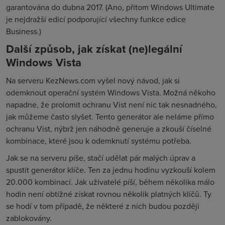
garantována do dubna 2017. (Ano, přitom Windows Ultimate
je nejdražší edicí podporující všechny funkce edice
Business.)
Další způsob, jak získat (ne)legální
Windows Vista
Na serveru KezNews.com vyšel nový návod, jak si
odemknout operační systém Windows Vista. Možná někoho
napadne, že prolomit ochranu Vist není nic tak nesnadného,
jak můžeme často slyšet. Tento generátor ale neláme přímo
ochranu Vist, nýbrž jen náhodně generuje a zkouší číselné
kombinace, které jsou k odemknutí systému potřeba.
Jak se na serveru píše, stačí udělat pár malých úprav a
spustit generátor klíče. Ten za jednu hodinu vyzkouší kolem
20.000 kombinací. Jak uživatelé píší, během několika málo
hodin není obtížné získat rovnou několik platných klíčů. Ty
se hodí v tom případě, že některé z nich budou později
zablokovány.