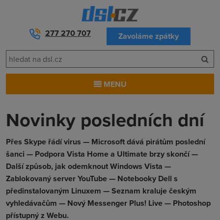
277 270 707
Zavoláme zpátky
MENU
Novinky posledních dní
Přes Skype řádí virus — Microsoft dává pirátům poslední
šanci — Podpora Vista Home a Ultimate brzy skončí —
Další způsob, jak odemknout Windows Vista —
Zablokovaný server YouTube — Notebooky Dell s
předinstalovaným Linuxem — Seznam kraluje českým
vyhledávačům — Nový Messenger Plus! Live — Photoshop
přístupný z Webu.