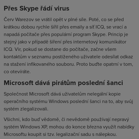
Přes Skype řádí virus
Červ Warezov se vrátil opět v plné síle. Poté, co se před
krátkou dobou rychle šířil přes emaily a síť ICQ, se vrací a
napadá počítače přes populární program Skype. Princip je
stejný jako v případě šíření přes internetový komunikátor
ICQ. Vir, pokud se dostane do počítače, začne všem
kontaktům v seznamu postiženého uživatele odesílat odkaz
na stažení infikovaného souboru. Proto buďte opatrní v tom,
co otevíráte.
Microsoft dává pirátům poslední šanci
Společnost Microsoft dává uživatelům nelegální kopie
operačního systému Windows poslední šanci na to, aby svůj
systém zlegalizovali.
Všichni, kdo buď vědomě, či nevědomě používají nepravý
systém Windows XP, mohou do konce března využít nabídky
Microsoftu koupit si tzv. legalizační sadu s nálepkou.