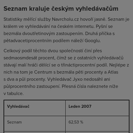
Seznam kraluje českým vyhledávačům
Statistiky měřící služby Navrcholu.cz hovoří jasně. Seznam je
králem ve vyhledávání na českém internetu. Pyšní se
bezmála dvoutřetinovým zastoupením. Druhá příčka s
pětadvacetiprocentním podílem náleží Googlu.
Celkový podíl těchto dvou společností činí přes
sedmaosmdesát procent, čímž se z ostatních vyhledávačů
stávají malí hráči dělící se o třináctiprocentní podíl. Nejlépe z
nich na tom je Centrum s bezmála pěti procenty a Atlas
s dva a půl procenty. Vyhledávač Jyxo nedosáhl ani
půlprocentního zastoupení. Přesná čísla naleznete níže
v tabulce.
Vyhledávač
Leden 2007
Seznam
62,53 %