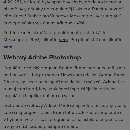
4.20.262, ve které byly opraveny chyby předchozí verze a
hlavně byly přidány nejpopulárnější skripty. Patchou rovněž
přidal nové funkce pro Windows Messenger Live fungující
pod operačním systémem Windows Vista.
Přehled změn si můžete prohlédnout na stránkách
Messengeru Plus!, klikněte
sem
. Pro přímé stažení klikněte
sem
.
Webový Adobe Photoshop
Populární grafický program Adobe Photoshop bude mít svou
on-line verzi. Jak pro server News.com řekl šéf Adobe Bruce
Chizen, aplikace bude spuštěna do šesti měsíců. Adobe tak
reaguje na trend, kdy společnosti spouštějí čím dál více
populárních aplikací přímo na webu.
Proto bude webový Adobe Photoshop volně přístupný všem,
kdo o něj projeví zájem. Krom toho však Photoshop bude i
v hybridní verzi — část programu se nainstaluje do počítače
a zbylé části budou přístupné on-line.