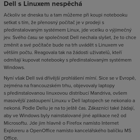
Dell s Linuxem nespěchá
Ačkoliv se dneska tu a tam můžeme při koupi notebooku
setkat s tím, že přenosný počítač je v prodeji s
předinstalovaným systémem Linux, jde vcelku o výjimečný
jev. Svého času se společnost Dell nechala slyšet, že to chce
změnit a své počítače bude na trh uvádět s Linuxem ve
větším počtu. Reagovala tak na žádosti uživatelů, kteří
odmítají kupovat notebooky s předinstalovaným systémem
Windows.
Nyní však Dell svá dřívější prohlášení mírní. Sice se v Evropě,
zejména na francouzském trhu, objevovaly laptopy
s předinstalovanou linuxovou distribucí Mandriva, ovšem
masovější zastoupení Linuxu v Dell laptopech se nekonalo a
nekoná. Podle Dellu je na to ještě čas. Zákazníci také žádají,
aby ve Windows byly nainstalované jiné aplikace než od
Microsoftu. Jde jim hlavně o Firefox namísto Internet
Exploreru a OpenOffice namísto kancelářského balíčku MS
Office.