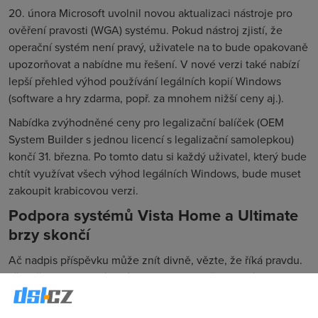
20. února Microsoft uvolnil novou aktualizaci nástroje pro
ověření pravosti (WGA) systému. Pokud nástroj zjistí, že
operační systém není pravý, uživatele na to bude opakovaně
upozorňovat a nabídne mu řešení. V nové verzi také nabízí
lepší přehled výhod používání legálních kopií Windows
(software a hry zdarma, popř. za mnohem nižší ceny aj.).
Nabídka zvýhodněné ceny pro legalizační balíček (OEM
System Builder s jednou licencí s legalizační samolepkou)
končí 31. března. Po tomto datu si každý uživatel, který bude
chtít využívat všech výhod legálních Windows, bude muset
zakoupit krabicovou verzi.
Podpora systémů Vista Home a Ultimate
brzy skončí
Ač nadpis příspěvku může znít divně, vězte, že říká pravdu.
Třebaže je to jen pár dní, co Microsoft začal prodávat i
českou verzi nového operačního systému Windows Vista,
došlo už na slova o tom, kdy se jeho dvě edice přestanou