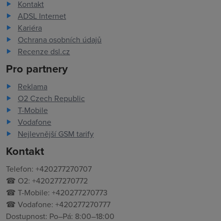
Kontakt
ADSL Internet
Kariéra
Ochrana osobních údajů
Recenze dsl.cz
Pro partnery
Reklama
O2 Czech Republic
T-Mobile
Vodafone
Nejlevnější GSM tarify
Kontakt
Telefon: +420277270707
☎ O2: +420277270772
☎ T-Mobile: +420277270773
☎ Vodafone: +420277270777
Dostupnost: Po–Pá: 8:00–18:00