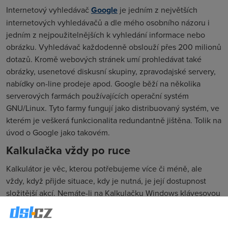
Internetový vyhledávač
Google
je jedním z největších
internetových vyhledávačů a dle mého osobního názoru i
jedním z nejpoužitelnějších k vyhledání informace nebo
obrázku. Vyhledávač každodenně obslouží přes 200 milionů
dotazů. Kromě webových stránek umí prohledávat také
obrázky, usenetové diskusní skupiny, zpravodajské servery,
nabídky on-line prodeje apod. Google běží na několika
serverových farmách používajících operační systém
GNU/Linux. Tyto farmy fungují jako distribuovaný systém, ve
kterém je veškerá funkcionalita redundantně jištěna. Tolik na
úvod o Google jako takovém.
Kalkulačka vždy po ruce
Kalkulátor je věc, kterou potřebujeme více či méně, ale
vždy, když přijde situace, kdy je nutná, je její dostupnost
složitější akcí. Nemáte-li na Kalkulačku Windows klávesovou
zkratku nebo zástupce na ploše, pak musíte projít nabídku
Start, Programy, Příslušenství. Máte-li navíc nainstalováno