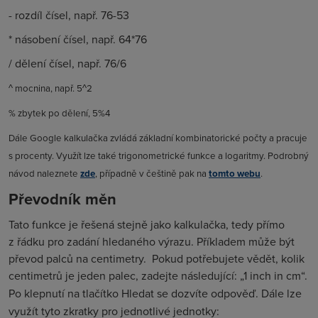
- rozdíl čísel
,
např. 76-53
* násobení čísel
,
např. 64*76
/ dělení čísel
,
např. 76/6
^ mocnina
,
např. 5^2
% zbytek po dělení, 5%4
Dále Google kalkulačka zvládá základní kombinatorické počty a pracuje
s procenty. Využít lze také trigonometrické funkce a logaritmy. Podrobný
návod naleznete
zde
, případně v češtině pak na
tomto webu
.
Převodník měn
Tato funkce je řešená stejně jako kalkulačka, tedy přímo
z řádku pro zadání hledaného výrazu. Příkladem může být
převod palců na centimetry.
Pokud potřebujete vědět, kolik
centimetrů je jeden palec, zadejte následující: „
1 inch in cm“
.
Po klepnutí na tlačítko
Hledat
se dozvíte odpověď. Dále lze
využít tyto zkratky pro jednotlivé jednotky: