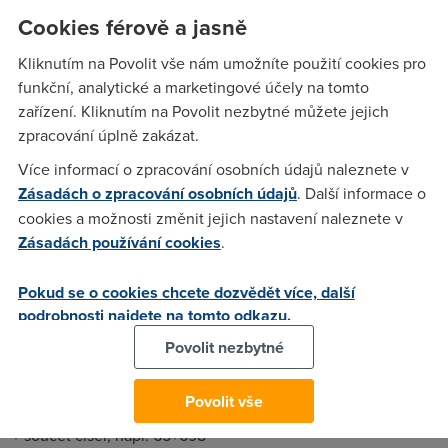
více aplikací, je někdy problém v nabídce Programy vůbec
Cookies férově a jasně
listovat tak, aby se člověk nepřeklikl. Google splní základní
funkce kalkulačky více než dobře, zejména pokud máte
Kliknutím na Povolit vše nám umožníte použití cookies pro
Google nastavený jako domovskou stránku.
funkční, analytické a marketingové účely na tomto
zařízení. Kliknutím na Povolit nezbytné můžete jejich
zpracování úplně zakázat.
Více informací o zpracování osobních údajů naleznete v
Zásadách o zpracování osobních údajů
. Další informace o
cookies a možnosti změnit jejich nastavení naleznete v
Zásadách používání cookies
.
Pokud se o cookies chcete dozvědět více, další
Kalkulačku pojali vývojáři Googlu stejně jednoduše jako
podrobnosti najdete na tomto odkazu.
cokoli jiného. Do řádku pro vyhledávání přímo píšete výraz
Povolit nezbytné
pro výpočet – tedy například „565+765“. Po kliknutí na
tlačítko Vyhledat Googlem (nebo klávesou ENTER).
Důležitější je znát operátory, které lze při výpočtech použít:
Povolit vše
+ součet čísel, např. 65+698