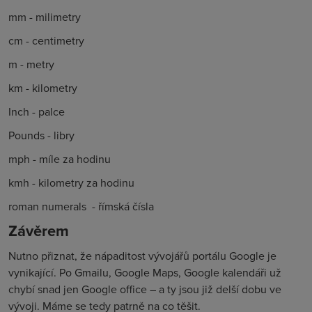
mm
-
milimetry
cm
-
centimetry
m
-
metry
km
-
kilometry
Inch
-
palce
Pounds
-
libry
mph
-
míle za hodinu
kmh
-
kilometry za hodinu
roman numerals
-
římská čísla
Závěrem
Nutno přiznat, že nápaditost vývojářů portálu Google je
vynikající. Po Gmailu, Google Maps, Google kalendáři už
chybí snad jen Google office – a ty jsou již delší dobu ve
vývoji. Máme se tedy patrně na co těšit.