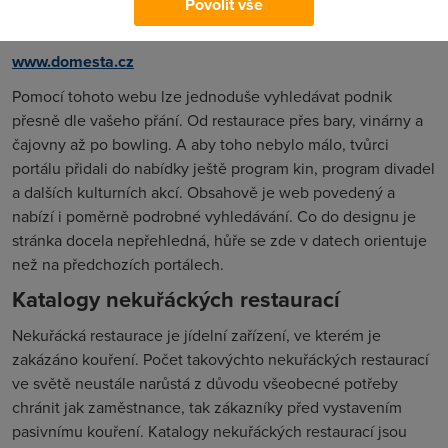
Povolit vše
Do Města
www.domesta.cz
Pomocí tohoto webu lze jednoduše vyhledávat podnik
přesně dle vašeho přání. Od restaurace přes bary, vinárny a
čajovny až po bowling. A aby toho nebylo málo, tvůrci
portálu přidali do nabídky ještě program kin, program divadel
a dalších kulturních akcí. Obsahově je web povedený a
nabízí i poměrně podrobné vyhledávání. Co do designu je
stránka docela nepřehledná, hůře se zde v datech orientuje
než na předchozích portálech.
Katalogy nekuřáckých restaurací
Nekuřácká restaurace je jídelní zařízení, ve kterém je
zakázáno kouření. Počet takovýchto nekuřáckých restaurací
ve světě neustále narůstá z důvodu všeobecné potřeby
chránit jak zaměstnance, tak zákazníky před vystavením
pasivnímu kouření. Katalogy nekuřáckých restaurací jsou