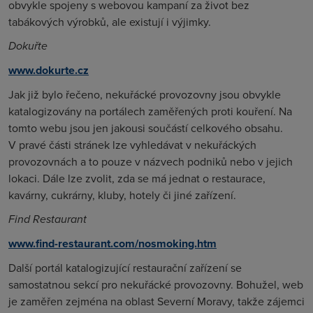
obvykle spojeny s webovou kampaní za život bez
tabákových výrobků, ale existují i výjimky.
Dokuřte
www.dokurte.cz
Jak již bylo řečeno, nekuřácké provozovny jsou obvykle
katalogizovány na portálech zaměřených proti kouření. Na
tomto webu jsou jen jakousi součástí celkového obsahu.
V pravé části stránek lze vyhledávat v nekuřáckých
provozovnách a to pouze v názvech podniků nebo v jejich
lokaci. Dále lze zvolit, zda se má jednat o restaurace,
kavárny, cukrárny, kluby, hotely či jiné zařízení.
Find
Restaurant
www.find-restaurant.com/nosmoking.htm
Další portál katalogizující restaurační zařízení se
samostatnou sekcí pro nekuřácké provozovny. Bohužel, web
je zaměřen zejména na oblast Severní Moravy, takže zájemci