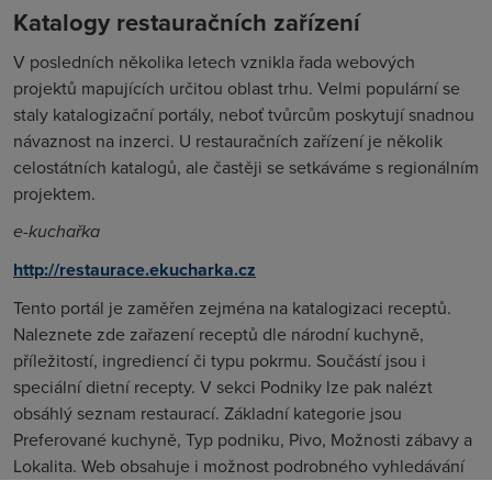
Katalogy restauračních zařízení
V posledních několika letech vznikla řada webových
projektů mapujících určitou oblast trhu. Velmi populární se
staly katalogizační portály, neboť tvůrcům poskytují snadnou
návaznost na inzerci. U restauračních zařízení je několik
celostátních katalogů, ale častěji se setkáváme s regionálním
projektem.
e-kuchařka
http://restaurace.ekucharka.cz
Tento portál je zaměřen zejména na katalogizaci receptů.
Naleznete zde zařazení receptů dle národní kuchyně,
příležitostí, ingrediencí či typu pokrmu. Součástí jsou i
speciální dietní recepty. V sekci Podniky lze pak nalézt
obsáhlý seznam restaurací. Základní kategorie jsou
Preferované kuchyně, Typ podniku, Pivo, Možnosti zábavy a
Lokalita. Web obsahuje i možnost podrobného vyhledávání