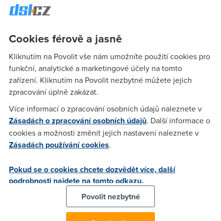
restaurace dle nejrůznějších parametrů. Popis jednotlivých
podniků závisí na důslednosti majitele, tedy zadavatele.
Totéž platí u fotografií a kontaktů. Celkově je web příjemně
designově pojat a co do obsažnosti poskytuje mnoho
Cookies férově a jasně
užitečných informací.
Kliknutím na Povolit vše nám umožníte použití cookies pro
Hotovky On-line
funkční, analytické a marketingové účely na tomto
zařízení. Kliknutím na Povolit nezbytné můžete jejich
www.hotovky-online.cz
zpracování úplně zakázat.
Tato databáze restaurací je určena pro vyhledávání
Více informací o zpracování osobních údajů naleznete v
restauračních zařízení podle zadané kombinace
Zásadách o zpracování osobních údajů
. Další informace o
vyhledávacích kritérií. Vyhledávání zohledňuje, zda máte
cookies a možnosti změnit jejich nastavení naleznete v
například určitý typ stravenek, preferujete určitou značku
Zásadách používání cookies
.
piva a máte zrovna chuť na nějaké konkrétní hotové jídlo,
specialitu či polévku. V sekci Pro jedlíky je seznam
Pokud se o cookies chcete dozvědět více, další
restaurací seřazených do kategorií dle piva, vína, jídel,
podrobnosti najdete na tomto odkazu.
stravenek nebo dle speciálních akcí, které v daném podniku
právě probíhají. Design stránek je jednoduchý, vše ale
Povolit nezbytné
funguje spolehlivě a vyhledávání je rychlé. Nejvíce lze
ocenit zapojení hledání dle typu stravenek.