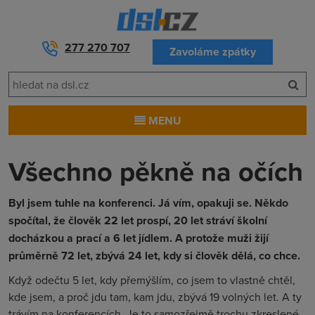
277 270 707
Zavoláme zpátky
MENU
Všechno pěkně na očích
Byl jsem tuhle na konferenci. Já vím, opakuji se. Někdo
spočítal, že člověk 22 let prospí, 20 let stráví školní
docházkou a prací a 6 let jídlem. A protože muži žijí
průměrně 72 let, zbývá 24 let, kdy si člověk dělá, co chce.
Když odečtu 5 let, kdy přemýšlím, co jsem to vlastně chtěl,
kde jsem, a proč jdu tam, kam jdu, zbývá 19 volných let. A ty
trávím na konferencích. Je to samozřejmě trochu zkreslené