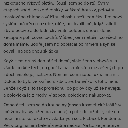
nízkotučné rýžové plátky. Kousl jsem se do rtů. Syn v
etapách snědl veškeré rohlíky, veškeré housky, polovinu
toastového chleba a většinu obsahu naší ledničky. Ten nový
systém má něco do sebe, otče, pochválil mě, když sklidil
zbylé pečivo a do ledničky vrátil poloprázdnou sklenici
kečupu a pohlcovač pachů. Vůbec jsem netušil, co všechno
doma máme. Bodře jsem ho poplácal po rameni a syn se
odvalil na spálenou skládku.
Když jsem druhý den přišel domů, stála žena v obýváku a
všude po křeslech, na gauči a na ramínkách rozvěšených po
zdech viselo její šatstvo. Nemám co na sebe, oznámila mi.
Dokud to bylo ve skříních, zdálo se, bůhví kolik toho není.
Jenže když si to tak prohlédnu, do polovičky už se nevejdu
a polovička je z módy. V sobotu pojedeme nakupovat.
Odpotácel jsem se do koupelny (obsah kosmetické taštičky
mé ženy byl vyložen na zrcadle) a poté do ložnice, kde na
nočním stolku leželo vyskládaných šest krabiček kondomů.
Pět v originálním balení a jedna načatá. Na to, že je teprve