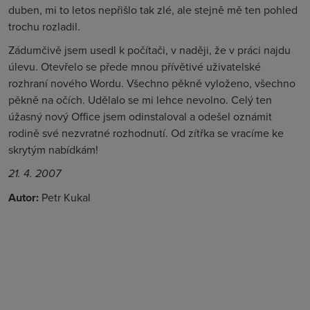
duben, mi to letos nepřišlo tak zlé, ale stejně mě ten pohled
trochu rozladil.
Zádumčivě jsem usedl k počítači, v naději, že v práci najdu
úlevu. Otevřelo se přede mnou přívětivé uživatelské
rozhraní nového Wordu. Všechno pěkně vyloženo, všechno
pěkně na očích. Udělalo se mi lehce nevolno. Celý ten
úžasný nový Office jsem odinstaloval a odešel oznámit
rodině své nezvratné rozhodnutí. Od zítřka se vracíme ke
skrytým nabídkám!
21. 4. 2007
Autor:
Petr Kukal