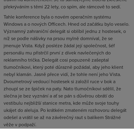
překrýváním s těmi 22 lety, co spím, ale rámcově to sedí.
Tahle konference byla o novém operačním systému
Windows a o nových Officech. Hned od začátku bylo veselo.
Významný zahraniční delegát si oblíbil jednu z hostesek, o
níž se podle nášivky na prsou mylně domníval, že se
jmenuje Vista. Když posléze žádal její společnost, šéf
personálu mu přistrčil první z dívek navlečených do
reklamního trička. Delegát cosi popuzeně zašeptal
tlumočníkovi, který poté důrazně požádal, aby jeho klient
nebyl klamán. Jasně přece vidí, že tohle není jeho Vista.
Dvoumetrový vedoucí hostesek si založil ruce v bok a
zhoupl se ze špiček na paty. Nato tlumočníkovi sdělil, že
slečna je bez vyznání a ať se pán s důvěrou obrátí do
vestibulu nejbližší stanice metra, kde může svoje touhy
ukájet do aleluja. Po krátkém zmateném rozhovoru delegát
odešel a vrátil se až na závěrečný raut s balíkem Strážné
věže v podpaží.