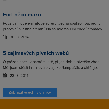
Furt něco mažu
Používám dvě e-mailové adresy. Jednu soukromou, jednu
pracovní, vlastně firemní. Na soukromou mi chodí hromady...
30. 8. 2014
5 zajímavých pivních webů
O prázdninách, v parném létě, přijde dobré pivečko vhod.
Měl jsem štěstí i na nová piva jako Rampušák, a chtěl jsem...
23. 8. 2014
Zobrazit všechny články