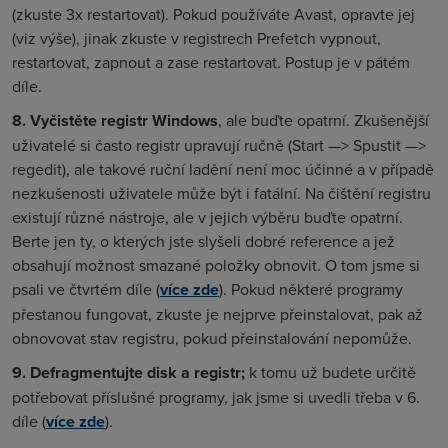
(zkuste 3x restartovat). Pokud používáte Avast, opravte jej
(viz výše), jinak zkuste v registrech
Prefetch
vypnout,
restartovat, zapnout a zase restartovat. Postup je v pátém
díle.
8. Vyčistěte registr Windows
, ale buďte opatrní. Zkušenější
uživatelé si často registr upravují ručně (
Start —> Spustit —>
regedit
), ale takové ruční ladění není moc účinné a v případě
nezkušenosti uživatele může být i fatální. Na čištění registru
existují různé nástroje, ale v jejich výběru buďte opatrní.
Berte jen ty, o kterých jste slyšeli dobré reference a jež
obsahují možnost smazané položky obnovit. O tom jsme si
psali ve čtvrtém díle (
více zde
). Pokud některé programy
přestanou fungovat, zkuste je nejprve přeinstalovat, pak až
obnovovat stav registru, pokud přeinstalování nepomůže.
9. Defragmentujte disk a registr;
k tomu už budete určitě
potřebovat příslušné programy, jak jsme si uvedli třeba v 6.
díle (
více zde
).