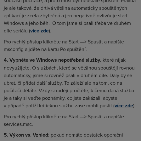
součástí počítače, a proto musí být neustále spuštěn. Pravda
je ale taková, že drtivá většina automaticky spouštěných
aplikací je zcela zbytečná a jen negativně ovlivňuje start
Windows a jeho běh.
O tom jsme si psali třeba ve druhém
díle seriálu (
více zde
).
Pro rychlý přístup klikněte na
Start —> Spustit
a napište
msconfig
a jděte na kartu
Po spuštění
.
4.
Vypněte ve Windows nepotřebné služby
, které nijak
nevyužijete. O službách, které se většinou spouštějí rovnou
automaticky, jsme si rovněž psali v druhém díle. Daly by se
ubrat, či přidat další služby. To záleží ale na tom, co na
počítači děláte. Vždy si raději pročtěte, k čemu daná služba
je a taky si veďte poznámky, co jste zakázali, abyste
v případě potíží kritickou službu zase mohli pustit (
více zde
).
Pro rychlý přístup klikněte na Start —> Spustit a napište
services.msc
.
5. Výkon vs. Vzhled
; pokud nemáte dostatek operační