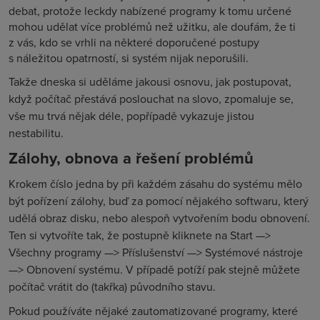
debat, protože leckdy nabízené programy k tomu určené
mohou udělat více problémů než užitku, ale doufám, že ti
z vás, kdo se vrhli na některé doporučené postupy
s náležitou opatrností, si systém nijak neporušili.
Takže dneska si uděláme jakousi osnovu, jak postupovat,
když počítač přestává poslouchat na slovo, zpomaluje se,
vše mu trvá nějak déle, popřípadě vykazuje jistou
nestabilitu.
Zálohy, obnova a řešení problémů
Krokem číslo jedna by při každém zásahu do systému mělo
být pořízení zálohy, buď za pomocí nějakého softwaru, který
udělá obraz disku, nebo alespoň vytvořením bodu obnovení.
Ten si vytvoříte tak, že postupně kliknete na Start —>
Všechny programy —> Příslušenství —> Systémové nástroje
—> Obnovení systému. V případě potíží pak stejně můžete
počítač vrátit do (takřka) původního stavu.
Pokud používáte nějaké zautomatizované programy, které