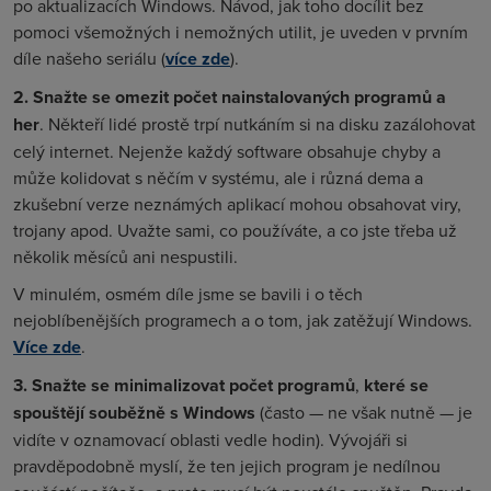
po aktualizacích Windows. Návod, jak toho docílit bez
pomoci všemožných i nemožných utilit, je uveden v prvním
díle našeho seriálu (
více zde
).
2. Snažte se omezit počet nainstalovaných programů a
her
. Někteří lidé prostě trpí nutkáním si na disku zazálohovat
celý internet. Nejenže každý software obsahuje chyby a
může kolidovat s něčím v systému, ale i různá dema a
zkušební verze neznámých aplikací mohou obsahovat viry,
trojany apod. Uvažte sami, co používáte, a co jste třeba už
několik měsíců ani nespustili.
V minulém, osmém díle jsme se bavili i o těch
nejoblíbenějších programech a o tom, jak zatěžují Windows.
Více zde
.
3.
Snažte se minimalizovat počet programů
,
které se
spouštějí souběžně s Windows
(často — ne však nutně — je
vidíte v oznamovací oblasti vedle hodin). Vývojáři si
pravděpodobně myslí, že ten jejich program je nedílnou