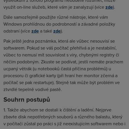
výsledkům z tohoto programu nebudete rozumět, může
využít on-line služeb, které vám je zanalyzují (více
zde
).
Dále samozřejmě použijte různé nástroje, které vám
Windows prohlídnou do podrobností a závadné položky
odstraní (více
zde
a také
zde
).
Pak ještě jedna poznámka, která ale vůbec nesouvisí se
softwarem. Pokud se váš počítač přehřívá a je nestabilní,
vůbec to nemusí mít souvislost s viry, chybnými registry či
něčím podobným. Zkuste se podívat, jestli nemáte prachem
ucpaný větrák (u notebooků častá příčina problémů) u
procesoru či grafické karty (při hraní her monitor zčerná a
počítač se pak restartuje). Stejně tak může být problém ve
ztvrdlé tepelně vodivé pastě.
Souhrn postupů
1. Takže abychom se dostali k čištění a ladění. Nejprve
zbavte disk nepotřebných souborů a různého balastu, který
v počítači zůstal po práci s již neexistujícím softwarem nebo i