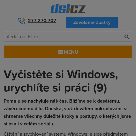
277 270 707
Zavoláme zpátky
MENU
Vyčistěte si Windows,
urychlíte si práci (9)
Pomalu se nachyluje náš čas. Blížíme se k desátému,
závěrečnému dílu. Dneska, v už devátém pokračování, si
shrneme všechny důležité kroky a postupy, o kterých jsme
si psali v celém seriálu.
Čištění a zrychlování systému Windows je sice předmětem