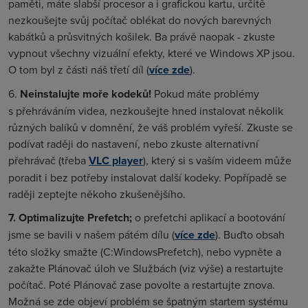
paměti, máte slabší procesor a i grafickou kartu, určitě
nezkoušejte svůj počítač oblékat do nových barevných
kabátků a průsvitných košilek. Ba právě naopak - zkuste
vypnout všechny vizuální efekty, které ve Windows XP jsou.
O tom byl z části náš třetí díl (
více zde
).
6.
Neinstalujte moře kodeků!
Pokud máte problémy
s přehráváním videa, nezkoušejte hned instalovat několik
různých balíků v domnění, že váš problém vyřeší. Zkuste se
podívat raději do nastavení, nebo zkuste alternativní
přehrávač (třeba
VLC player
), který si s vaším videem může
poradit i bez potřeby instalovat další kodeky. Popřípadě se
raději zeptejte někoho zkušenějšího.
7.
Optimalizujte Prefetch;
o prefetchi aplikací a bootování
jsme se bavili v našem pátém dílu (
více zde
). Buďto obsah
této složky smažte (C:WindowsPrefetch), nebo vypněte a
zakažte
Plánovač úloh
ve
Službách
(viz výše) a restartujte
počítač. Poté
Plánovač
zase povolte a restartujte znova.
Možná se zde objeví problém se špatným startem systému