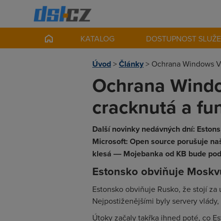
KATALOG
DOSTUPNOST SLUŽ
Úvod
>
Články
>
Ochrana Windows Vis
Ochrana Window
cracknutá a fu
Další novinky nedávných dní: Eston
Microsoft: Open source porušuje na
klesá ― Mojebanka od KB bude podp
Estonsko obviňuje Moskvu
Estonsko obviňuje Rusko, že stojí za
Nejpostiženějšími byly servery vlády, 
Útoky začaly takřka ihned poté, co Es