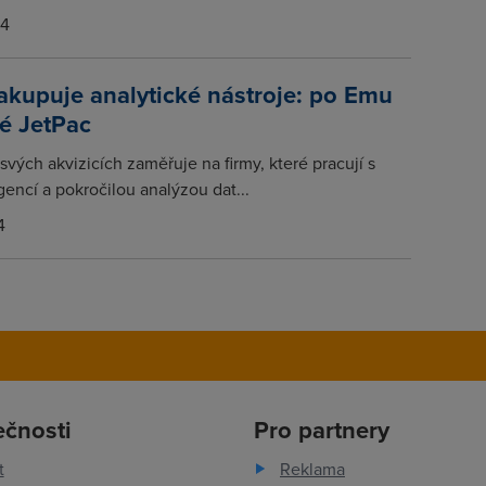
14
kupuje analytické nástroje: po Emu
ké JetPac
svých akvizicích zaměřuje na firmy, které pracují s
gencí a pokročilou analýzou dat...
4
ečnosti
Pro partnery
t
Reklama