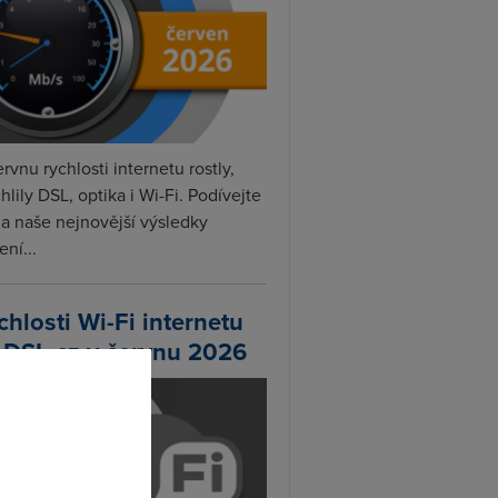
rvnu rychlosti internetu rostly,
hlily DSL, optika i Wi-Fi. Podívejte
na naše nejnovější výsledky
ní...
chlosti Wi-Fi internetu
 DSL.cz v červnu 2026