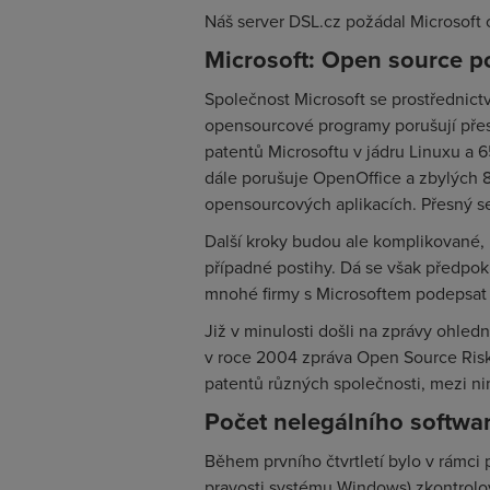
Náš server DSL.cz požádal Microsoft o
Microsoft: Open source p
Společnost Microsoft se prostřednict
opensourcové programy porušují přes 
patentů Microsoftu v jádru Linuxu a 6
dále porušuje OpenOffice a zbylých 
opensourcových aplikacích. Přesný se
Další kroky budou ale komplikované, 
případné postihy. Dá se však předpok
mnohé firmy s Microsoftem podepsat
Již v minulosti došli na zprávy ohle
v roce 2004 zpráva Open Source Risk
patentů různých společnosti, mezi ni
Počet nelegálního softwa
Během prvního čtvrtletí bylo v rámc
pravosti systému Windows) zkontrolo