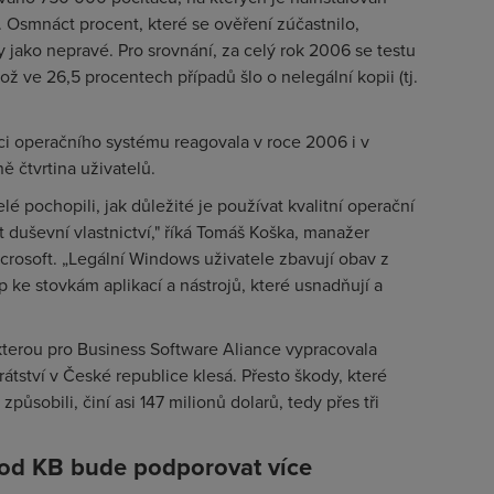
Osmnáct procent, které se ověření zúčastnilo,
 jako nepravé. Pro srovnání, za celý rok 2006 se testu
ž ve 26,5 procentech případů šlo o nelegální kopii (tj.
i operačního systému reagovala v roce 2006 i v
ně čtvrtina uživatelů.
elé pochopili, jak důležité je používat kvalitní operační
t duševní vlastnictví," říká Tomáš Koška, manažer
crosoft. „Legální Windows uživatele zbavují obav z
p ke stovkám aplikací a nástrojů, které usnadňují a
 kterou pro Business Software Aliance vypracovala
átství v České republice klesá. Přesto škody, které
působili, činí asi 147 milionů dolarů, tedy přes tři
 od KB bude podporovat více