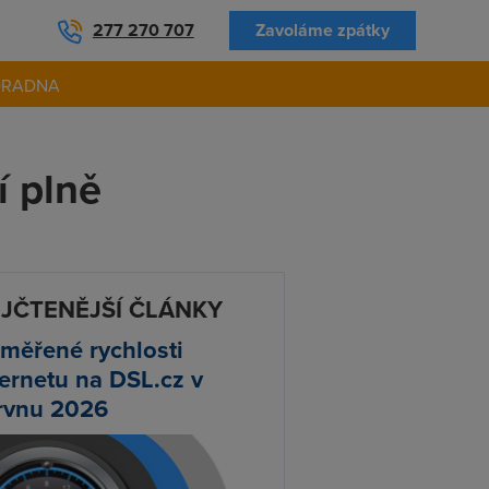
277 270 707
Zavoláme zpátky
ORADNA
í plně
JČTENĚJŠÍ ČLÁNKY
měřené rychlosti
ternetu na DSL.cz v
rvnu 2026