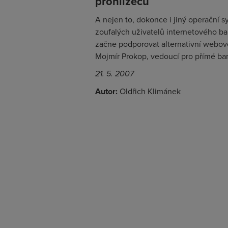
prohlížečů
A nejen to, dokonce i jiný operační 
zoufalých uživatelů internetového ban
začne podporovat alternativní webové
Mojmír Prokop, vedoucí pro přímé ba
21. 5. 2007
Autor:
Oldřich Klimánek