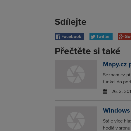
Sdílejte
Facebook
Twitter
Go
Přečtěte si také
Mapy.cz p
Seznam.cz při
funkci do por
26. 3. 20
Windows 
Stále více hl
hodlá v srpnu 