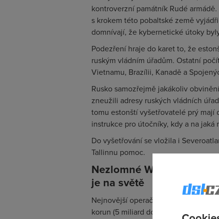
kontroverzní památník Rudé armádě. 
s krokem této pobaltské země vyjádřil 
domnívají, že kybernetické útoky byl
Podezření hraje do karet to, že estonšt
ruským vládním úřadům. Ostatní počí
Vietnamu, Brazílii, Kanadě a Spojený
Rusko samozřejmě jakákoliv obvinění o
zneužili adresy ruských vládních úřadů
tomu estonští vyšetřovatelé prý mají
instrukce pro útočníky, kdy a na jaká 
Do vyšetřování se vložila i Severoatlan
Tallinnu pomoc.
Nezlomné Windows Vista?
je na světě
Nejnovější operační systém Windows V
korun (5 miliard dolarů), se podle M
Cookies