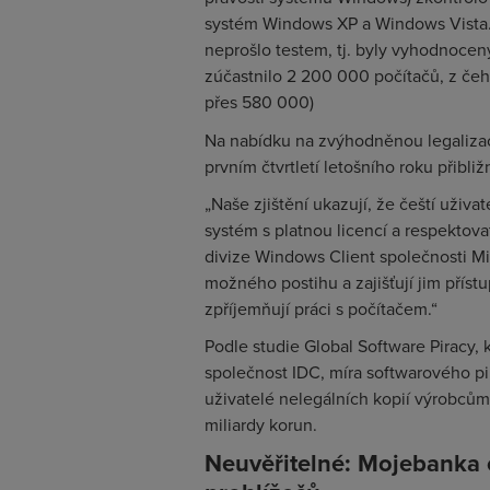
systém Windows XP a Windows Vista. 
neprošlo testem, tj. byly vyhodnoceny
zúčastnilo 2 200 000 počítačů, z čeho
přes 580 000)
Na nabídku na zvýhodněnou legalizac
prvním čtvrtletí letošního roku přibliž
„Naše zjištění ukazují, že čeští uživat
systém s platnou licencí a respektova
divize Windows Client společnosti Mi
možného postihu a zajišťují jim přístu
zpříjemňují práci s počítačem.“
Podle studie Global Software Piracy,
společnost IDC, míra softwarového pir
uživatelé nelegálních kopií výrobcům z
miliardy korun.
Neuvěřitelné: Mojebanka