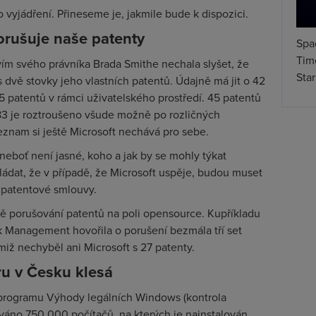
 vyjádření. Přineseme je, jakmile bude k dispozici.
orušuje naše patenty
Spa
Time
vím svého právníka Brada Smithe nechala slyšet, že
Star
dvě stovky jeho vlastních patentů. Údajně má jit o 42
5 patentů v rámci uživatelského prostředí. 45 patentů
83 je roztroušeno všude možně po rozličných
znam si ještě Microsoft nechává pro sebe.
neboť není jasné, koho a jak by se mohly týkat
ládat, že v případě, že Microsoft uspěje, budou muset
 patentové smlouvy.
dně porušování patentů na poli opensource. Kupříkladu
 Management hovořila o porušení bezmála tří set
miž nechyběl ani Microsoft s 27 patenty.
ru v Česku klesá
i programu Výhody legálních Windows (kontrola
váno 750 000 počítačů, na kterých je nainstalován