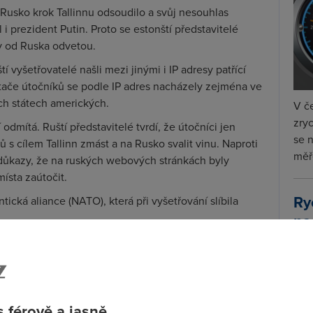
Rusko krok Tallinnu odsoudilo a svůj nesouhlas
i prezident Putin. Proto se estonští představitelé
y od Ruska odvetou.
í vyšetřovatelé našli mezi jinými i IP adresy patřící
tače útočníků se podle IP adres nacházely zejména ve
ch státech amerických.
V če
zryc
dmítá. Ruští představitelé tvrdí, že útočníci jen
se 
 s cílem Tallinn zmást a na Rusko svalit vinu. Naproti
měře
 důkazy, že na ruských webových stránkách byly
místa zaútočit.
Ry
tická aliance (NATO), která při vyšetřování slíbila
na
 Zapomeňte ― plně cracknutá verze
ista, jehož vývoj stál v přepočtu přes 100 miliard
icrosoftu honosí nezlomnou ochranou proti nelegálnímu
 férově a jasně