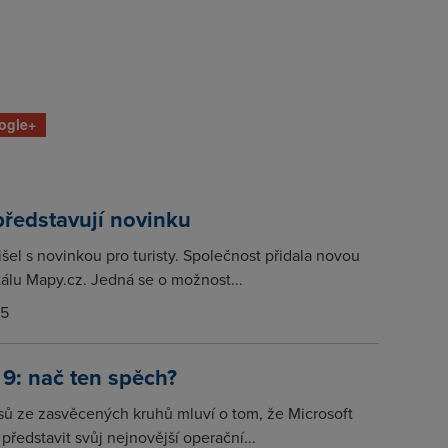
ogle+
ředstavují novinku
šel s novinkou pro turisty. Společnost přidala novou
tálu Mapy.cz. Jedná se o možnost...
15
9: nač ten spěch?
asů ze zasvěcených kruhů mluví o tom, že Microsoft
představit svůj nejnovější operační...