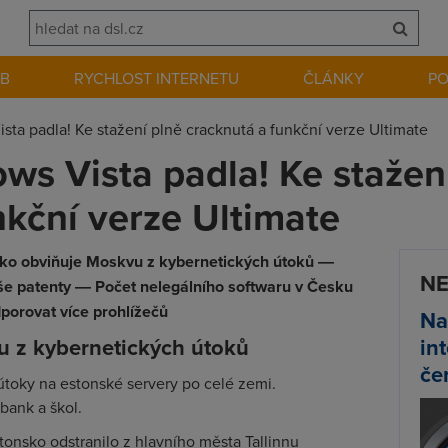
EB
RYCHLOST INTERNETU
ČLÁNKY
P
ta padla! Ke stažení plně cracknutá a funkční verze Ultimate
s Vista padla! Ke stažen
nkční verze Ultimate
sko obviňuje Moskvu z kybernetických útoků ―
NE
še patenty ― Počet nelegálního softwaru v Česku
orovat více prohlížečů
Na
 z kybernetických útoků
in
če
 útoky na estonské servery po celé zemi.
bank a škol.
tonsko odstranilo z hlavního města Tallinnu