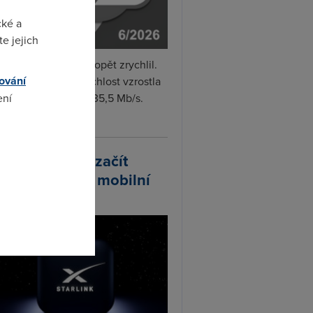
cké a
e jejich
i internet v červnu opět zrychlil.
ování
měrná naměřená rychlost vzrostla
ení
iměsíčně o 4 % na 35,5 Mb/s.
vejte...
omto
arlink plánuje začít
odávat vlastní mobilní
ify