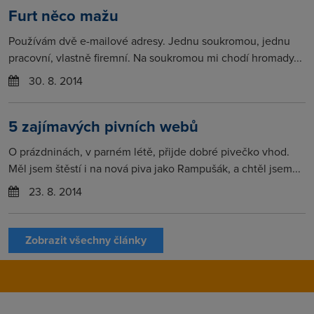
Furt něco mažu
Používám dvě e-mailové adresy. Jednu soukromou, jednu
pracovní, vlastně firemní. Na soukromou mi chodí hromady...
30. 8. 2014
5 zajímavých pivních webů
O prázdninách, v parném létě, přijde dobré pivečko vhod.
Měl jsem štěstí i na nová piva jako Rampušák, a chtěl jsem...
23. 8. 2014
Zobrazit všechny články