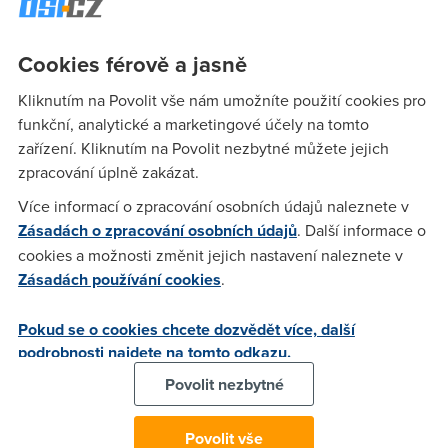
už je sporné).
A právě zde vzniká jasný prostor na úvahy o tom, že data
Cookies férově a jasně
musí, a netvrďte mi že ne, protože moudrost něco váží od
počátku věků, něco vážit. Zcela jasně to dokládá například
Kliknutím na Povolit vše nám umožníte použití cookies pro
fakt, že všichni, kteří tento článek čtou, už minimálně jednou
funkční, analytické a marketingové účely na tomto
někomu sdělovali, kolik kilo má mail, tedy dopis, který
zařízení. Kliknutím na Povolit nezbytné můžete jejich
posílali elektronickou poštou! Pouhý mail přece běžně váží i
zpracování úplně zakázat.
jedno kilo, zatímco dokument (dokument je podle významu
něco obsáhlejšího než dopis), i když je uložený v rtf, váží už
Více informací o zpracování osobních údajů naleznete v
alespoň čtrnáct kilo!
Zásadách o zpracování osobních údajů
. Další informace o
cookies a možnosti změnit jejich nastavení naleznete v
V zásadě by to tedy mělo znamenat, že vezmeme-li čtrnáct
Zásadách používání cookies
.
obálek s dopisy, měli bychom získat váhu ideálního
dokumentu k čemukoli! Ale pozor, to jsme teprve na
Pokud se o cookies chcete dozvědět více, další
začátku!
podrobnosti najdete na tomto odkazu.
Pokud bychom objevili prvek bylonebylium i na Zemi, mohli
Povolit nezbytné
bychom směle spřádat další a další hypotézy! Máme přece
žánry lehké a těžké (tady se zřejmě skutečně jedná o
Povolit vše
dávnou paralelu např. s hmotností šestákového románu a