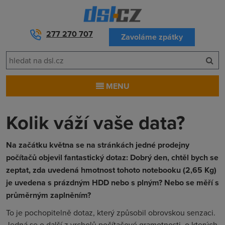
277 270 707
Zavoláme zpátky
MENU
Kolik váží vaše data?
Na začátku května se na stránkách jedné prodejny
počítačů objevil fantastický dotaz: Dobrý den, chtěl bych se
zeptat, zda uvedená hmotnost tohoto notebooku (2,65 Kg)
je uvedena s prázdným HDD nebo s plným? Nebo se měří s
průměrným zaplněním?
To je pochopitelně dotaz, který způsobil obrovskou senzaci.
Jedná se o další z vrcholů počítačové gramotnosti, o kterých