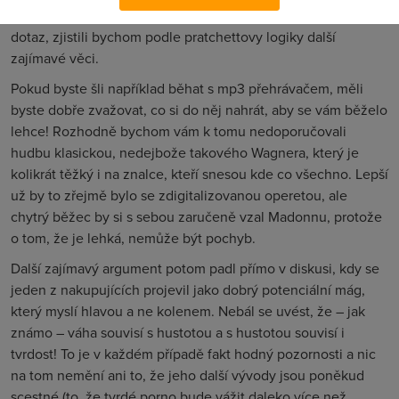
encyklopedii). Jenže pokud bychom brali v potaz onen
dotaz, zjistili bychom podle pratchettovy logiky další
zajímavé věci.
Pokud byste šli například běhat s mp3 přehrávačem, měli
byste dobře zvažovat, co si do něj nahrát, aby se vám běželo
lehce! Rozhodně bychom vám k tomu nedoporučovali
hudbu klasickou, nedejbože takového Wagnera, který je
kolikrát těžký i na znalce, kteří snesou kde co všechno. Lepší
už by to zřejmě bylo se zdigitalizovanou operetou, ale
chytrý běžec by si s sebou zaručeně vzal Madonnu, protože
o tom, že je lehká, nemůže být pochyb.
Další zajímavý argument potom padl přímo v diskusi, kdy se
jeden z nakupujících projevil jako dobrý potenciální mág,
který myslí hlavou a ne kolenem. Nebál se uvést, že – jak
známo – váha souvisí s hustotou a s hustotou souvisí i
tvrdost! To je v každém případě fakt hodný pozornosti a nic
na tom nemění ani to, že jeho další vývody jsou poněkud
scestné (to, že tvrdé porno bude vážit daleko více než