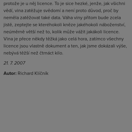
protože je u něj licence. To je sice hezké, jenže, jak všichni
vědí, vina zatěžuje svědomí a není proto důvod, proč by
neměla zatěžovat také data. Váha viny přitom bude zcela
jistě, zeptejte se kteréhokoli kněze jakéhokoli náboženství,
neúměrně větší než to, kolik může vážit jakákoli licence.
Vina je přece někdy těžká jako celá hora, zatímco všechny
licence jsou vlastně dokument a ten, jak jsme dokázali výše,
nebývá těžší než čtrnáct kilo.
21. 7. 2007
Autor:
Richard Klíčník