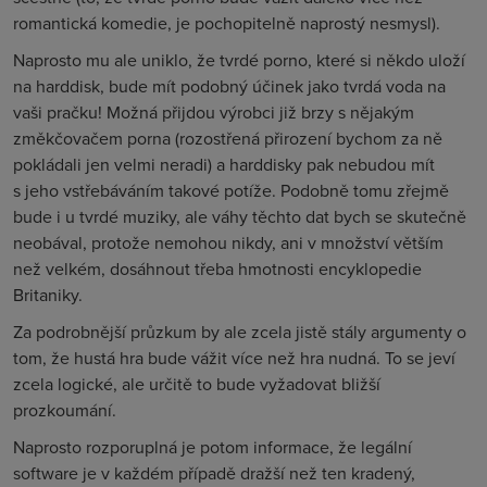
romantická komedie, je pochopitelně naprostý nesmysl).
Naprosto mu ale uniklo, že tvrdé porno, které si někdo uloží
na harddisk, bude mít podobný účinek jako tvrdá voda na
vaši pračku! Možná přijdou výrobci již brzy s nějakým
změkčovačem porna (rozostřená přirození bychom za ně
pokládali jen velmi neradi) a harddisky pak nebudou mít
s jeho vstřebáváním takové potíže. Podobně tomu zřejmě
bude i u tvrdé muziky, ale váhy těchto dat bych se skutečně
neobával, protože nemohou nikdy, ani v množství větším
než velkém, dosáhnout třeba hmotnosti encyklopedie
Britaniky.
Za podrobnější průzkum by ale zcela jistě stály argumenty o
tom, že hustá hra bude vážit více než hra nudná. To se jeví
zcela logické, ale určitě to bude vyžadovat bližší
prozkoumání.
Naprosto rozporuplná je potom informace, že legální
software je v každém případě dražší než ten kradený,