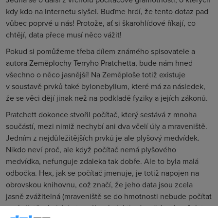
kdy kdo na internetu slyšel. Buďme hrdí, že tento dotaz pad
vůbec poprvé u nás! Protože, ať si škarohlídové říkají, co
chtějí, data přece musí něco vážit!
Pokud si pomůžeme třeba dílem známého spisovatele a
autora Zeměplochy Terryho Pratchetta, bude nám hned
všechno o něco jasnější! Na Zeměploše totiž existuje
v soustavě prvků také bylonebylium, které má za následek,
že se věci dějí jinak než na podkladě fyziky a jejích zákonů.
Pratchett dokonce stvořil počítač, který sestává z mnoha
součástí, mezi nimiž nechybí ani dva včelí úly a mraveniště.
Jedním z nejdůležitějších prvků je ale plyšový medvídek.
Nikdo neví proč, ale když počítač nemá plyšového
medvídka, nefunguje zdaleka tak dobře. Ale to byla malá
odbočka. Hex, jak se počítač jmenuje, je totiž napojen na
obrovskou knihovnu, což značí, že jeho data jsou zcela
jasně zvážitelná (mraveniště se do hmotnosti nebude počítat
zcela jistě, ale jak je to s úly a kolektivním vědomím včel, to