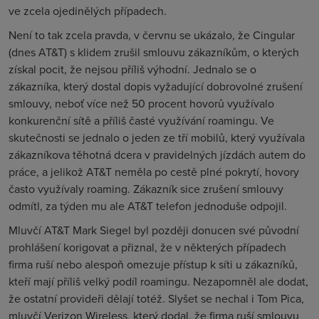
ve zcela ojedinělých případech.
Není to tak zcela pravda, v červnu se ukázalo, že Cingular
(dnes AT&T) s klidem zrušil smlouvu zákazníkům, o kterých
získal pocit, že nejsou příliš výhodní. Jednalo se o
zákazníka, který dostal dopis vyžadující dobrovolné zrušení
smlouvy, neboť více než 50 procent hovorů využívalo
konkurenční sítě a příliš časté využívání roamingu. Ve
skutečnosti se jednalo o jeden ze tří mobilů, který využívala
zákazníkova těhotná dcera v pravidelných jízdách autem do
práce, a jelikož AT&T neměla po cestě plné pokrytí, hovory
často využívaly roaming. Zákazník sice zrušení smlouvy
odmítl, za týden mu ale AT&T telefon jednoduše odpojil.
Mluvčí AT&T Mark Siegel byl později donucen své původní
prohlášení korigovat a přiznal, že v některých případech
firma ruší nebo alespoň omezuje přístup k síti u zákazníků,
kteří mají příliš velký podíl roamingu. Nezapomněl ale dodat,
že ostatní provideři dělají totéž. Slyšet se nechal i Tom Pica,
mluvčí Verizon Wireless, který dodal, že firma ruší smlouvu