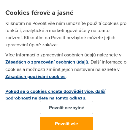
patrno, je bezdrátový. Ani v tomto případě se ale nemůžeme
od základní jednotky vzdálit víc než 8 metrů.
Cookies férově a jasně
Můžeme ale do prasátka sáhnout ještě hlouběji a pořídit si
Kliknutím na Povolit vše nám umožníte použití cookies pro
průmyslovou verzi zBoost Dual Band YX-510-Cel-PCS (400
funkční, analytické a marketingové účely na tomto
dolarů), v tomto případě získáme pokrytí 250 čtverečních
zařízení. Kliknutím na Povolit nezbytné můžete jejich
metrů. Všechny tyto zesilovače pracují se přemi americkými
zpracování úplně zakázat.
mobilními providery s vyjímkou Nextelu.
Více informací o zpracování osobních údajů naleznete v
Teprve při důkladnějším šťourání zjistíme, že zBoost má ve
Zásadách o zpracování osobních údajů
. Další informace o
skutečnosti o jednu komponentu víc – je zde totiž ještě
cookies a možnosti změnit jejich nastavení naleznete v
externí anténa, kterou umístíme buď na půdě nebo pod
Zásadách používání cookies
.
střechou, a tu také musíme připevnit k pokojové jednotce
kabelem. Celý systém potom zachycuje signál na venkovní
Pokud se o cookies chcete dozvědět více, další
anténě, přenáší jej po drátě do pokojové jednotky, a od ní
podrobnosti najdete na tomto odkazu.
potom putuje signál po drátě (nebo bez něj v případě
Povolit nezbytné
bezdrátového systému) k anténě mobilu. Vedle přenosu a
zesílení signálu výrobce navíc slibuje použítí vlastní
patentované technologie pro ochranu integrity mobilní sítě.
Povolit vše
Síla mobilních operátorů