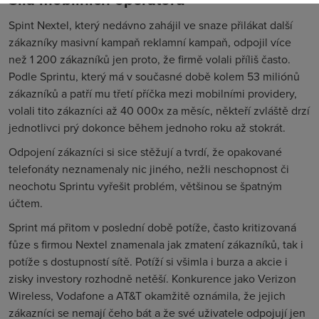
Spint Nextel, který nedávno zahájil ve snaze přilákat další
zákazníky masivní kampaň reklamní kampaň, odpojil více
než 1 200 zákazníků jen proto, že firmě volali příliš často.
Podle Sprintu, který má v současné době kolem 53 miliónů
zákazníků a patří mu třetí příčka mezi mobilními providery,
volali tito zákazníci až 40 000x za měsíc, někteří zvláště drzí
jednotlivci prý dokonce během jednoho roku až stokrát.
Odpojení zákazníci si sice stěžují a tvrdí, že opakované
telefonáty neznamenaly nic jiného, nežli neschopnost či
neochotu Sprintu vyřešit problém, většinou se špatným
účtem.
Sprint má přitom v poslední době potíže, často kritizovaná
fůze s firmou Nextel znamenala jak zmatení zákazníků, tak i
potíže s dostupností sítě. Potíží si všimla i burza a akcie i
zisky investory rozhodně netěší. Konkurence jako Verizon
Wireless, Vodafone a AT&T okamžitě oznámila, že jejich
zákazníci se nemají čeho bát a že své uživatele odpojují jen