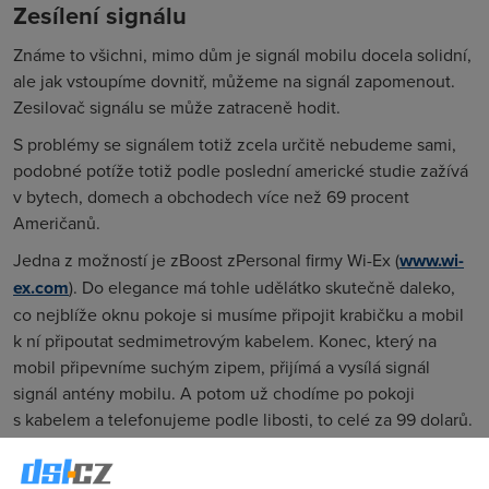
Zesílení signálu
Známe to všichni, mimo dům je signál mobilu docela solidní,
ale jak vstoupíme dovnitř, můžeme na signál zapomenout.
Zesilovač signálu se může zatraceně hodit.
S problémy se signálem totiž zcela určitě nebudeme sami,
podobné potíže totiž podle poslední americké studie zažívá
v bytech, domech a obchodech více než 69 procent
Američanů.
Jedna z možností je zBoost zPersonal firmy Wi-Ex (
www.wi-
ex.com
). Do elegance má tohle udělátko skutečně daleko,
co nejblíže oknu pokoje si musíme připojit krabičku a mobil
k ní připoutat sedmimetrovým kabelem. Konec, který na
mobil připevníme suchým zipem, přijímá a vysílá signál
signál antény mobilu. A potom už chodíme po pokoji
s kabelem a telefonujeme podle libosti, to celé za 99 dolarů.
Pokud si ale připlatíme dalších 70 dolarů, získáme přístroj
zBoost zPersonal Wireless, který, jak je ostatně z názvu