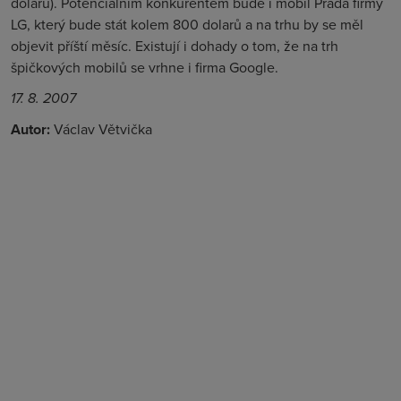
dolarů). Potenciálním konkurentem bude i mobil Prada firmy
LG, který bude stát kolem 800 dolarů a na trhu by se měl
objevit příští měsíc. Existují i dohady o tom, že na trh
špičkových mobilů se vrhne i firma Google.
17. 8. 2007
Autor:
Václav Větvička