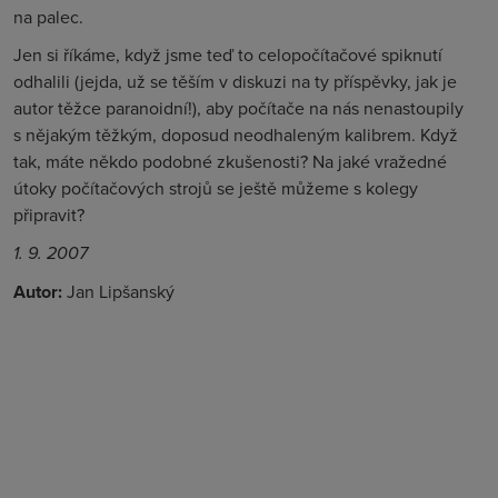
na palec.
Jen si říkáme, když jsme teď to celopočítačové spiknutí
odhalili (jejda, už se těším v diskuzi na ty příspěvky, jak je
autor těžce paranoidní!), aby počítače na nás nenastoupily
s nějakým těžkým, doposud neodhaleným kalibrem. Když
tak, máte někdo podobné zkušenosti? Na jaké vražedné
útoky počítačových strojů se ještě můžeme s kolegy
připravit?
1. 9. 2007
Autor:
Jan Lipšanský