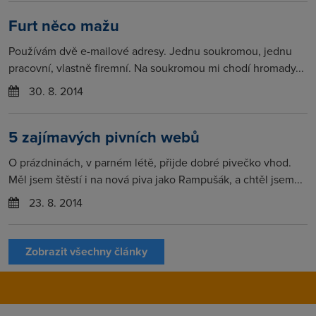
Furt něco mažu
Používám dvě e-mailové adresy. Jednu soukromou, jednu
pracovní, vlastně firemní. Na soukromou mi chodí hromady...
30. 8. 2014
5 zajímavých pivních webů
O prázdninách, v parném létě, přijde dobré pivečko vhod.
Měl jsem štěstí i na nová piva jako Rampušák, a chtěl jsem...
23. 8. 2014
Zobrazit všechny články