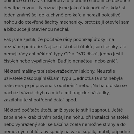
dokonce šlo o atak disketou a u jednoho staromilce dokonce
devítipalcovou... Neuznali jsme jako útok počítače, když si
jeden známý šel do kuchyně pro kafe a narazil bolestivě
nohou do otevřené šachty mechaniky, protože ji otevřel sám
a blboučce ji otevřenou nechal.
Pak jsme zjistili, že počítače rády podnikají útoky i na
neznámé periferie. Nejčastější obětí útoků jsou fleshky, ale
nemají rády ani některé typy CD a DVD disků, jedno jestli
čistých nebo vypálených. Buď je nenačtou, nebo zničí.
Některé mašiny trpí sebevražednými sklony. Neustále
uživatele zásobují hláškami typu „Jednotka ta a ta nebyla
nalezena, je připravena k odebrání“ nebo „Na hard disku se
nachází vážná chyba a může mít tragické následky,
zazálohujte si potřebná data“ apod.
Některé počítače útočí, aniž byste je stihli zapnout. Ještě
zabalené v krabici vám padají na nohu, při instalaci na stolek
nebo vyhrazený sokl se kácí na zcela nemožné strany a do
nemožných úhlů, aby spadly na vázu, šuplík, mobil, případně