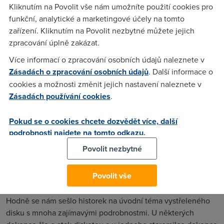
Kliknutím na Povolit vše nám umožníte použití cookies pro
Sotva sáhl do útrob compu, dostal takovou pecku, jakou
funkční, analytické a marketingové účely na tomto
naposledy při výměně žárovky ve svých pěti letech, když
zařízení. Kliknutím na Povolit nezbytné můžete jejich
netušil, jak se žárovka vyměňuje. Že by nějaká zbytková
zpracování úplně zakázat.
energie? Statická elektřina?
Více informací o zpracování osobních údajů naleznete v
Jiný přišel s méně oslňující historkou. Kdoví proč se mu
Zásadách o zpracování osobních údajů
. Další informace o
rozblikal monitor. Měsíc starý, fungující jinak spolehlivě.
cookies a možnosti změnit jejich nastavení naleznete v
Nešlo o běžné blikání, ale naprosto šílené, z něhož ho hned
Zásadách používání cookies
.
bolely oči. Na diskotékách mají neškodná zrcátka oproti
tomu, co monitor předváděl. Rovněž po něm přebíhaly jakési
Pokud se o cookies chcete dozvědět více, další
vlny. Když přišel technik, monitor se choval normálně.
podrobnosti najdete na tomto odkazu.
Zkoumali, zda nějaký zdroj v okolí nemůže vyzařovat nějaké
rušivé vlny, ale objevili jen kolegu manželku, vyzařující vlny
Povolit nezbytné
nenávistné energie, protože chtěla zrovna na internetu
chatovat s kamarádkou. Tyto vlny však nejspíše monitor
Povolit vše
nerušily.
Hodně se nám sešlo historek na úvodní téma vystřeleného
disku s mnoha zajímavými podrobnostmi. U některých