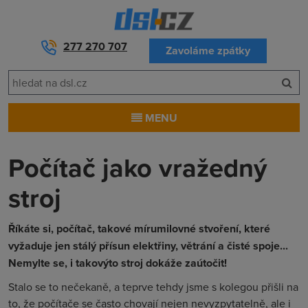
277 270 707
Zavoláme zpátky
MENU
Počítač jako vražedný
stroj
Říkáte si, počítač, takové mírumilovné stvoření, které
vyžaduje jen stálý přísun elektřiny, větrání a čisté spoje...
Nemylte se, i takovýto stroj dokáže zaútočit!
Stalo se to nečekaně, a teprve tehdy jsme s kolegou přišli na
to, že počítače se často chovají nejen nevyzpytatelně, ale i