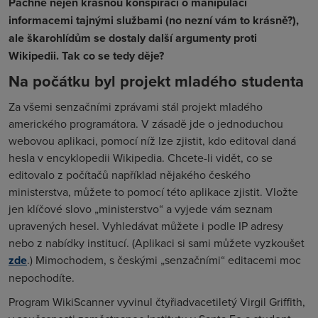
Páchne nejen krásnou konspirací o manipulaci
informacemi tajnými službami (no nezní vám to krásně?),
ale škarohlídům se dostaly další argumenty proti
Wikipedii. Tak co se tedy děje?
Na počátku byl projekt mladého studenta
Za všemi senzačními zprávami stál projekt mladého
amerického programátora. V zásadě jde o jednoduchou
webovou aplikaci, pomocí níž lze zjistit, kdo editoval daná
hesla v encyklopedii Wikipedia. Chcete-li vidět, co se
editovalo z počítačů například nějakého českého
ministerstva, můžete to pomocí této aplikace zjistit. Vložte
jen klíčové slovo „ministerstvo“ a vyjede vám seznam
upravených hesel. Vyhledávat můžete i podle IP adresy
nebo z nabídky institucí. (Aplikaci si sami můžete vyzkoušet
zde
.) Mimochodem, s českými „senzačními“ editacemi moc
nepochodíte.
Program WikiScanner vyvinul čtyřiadvacetiletý Virgil Griffith,