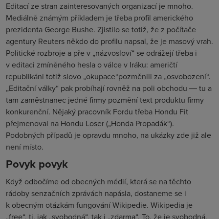
Editací ze stran zainteresovaných organizací je mnoho.
Mediálně známým příkladem je třeba profil amerického
prezidenta George Bushe. Zjistilo se totiž, že z počítače
agentury Reuters někdo do profilu napsal, že je masový vrah.
Politické rozbroje a pře v „názvosloví“ se odrážejí třeba i
v editaci zmíněného hesla o válce v Iráku: američtí
republikáni totiž slovo „okupace“pozměnili za „osvobození“.
„Editační války“ pak probíhají rovněž na poli obchodu ― tu a
tam zaměstnanec jedné firmy pozmění text produktu firmy
konkurenční. Nějaký pracovník Fordu třeba Hondu Fit
přejmenoval na Hondu Loser („Honda Propadák“).
Podobných případů je opravdu mnoho, na ukázky zde již ale
není místo.
Povyk povyk
Když odbočíme od obecných médií, která se na těchto
rádoby senzačních zprávách napásla, dostaneme se i
k obecným otázkám fungování Wikipedie. Wikipedia je
„free“, tj. jak „svobodná“, tak i „zdarma“. To, že je svobodná,