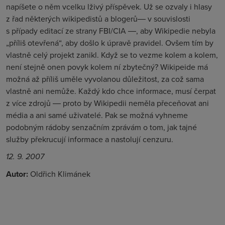
napíšete o něm vcelku lživý příspěvek. Už se ozvaly i hlasy
z řad některých wikipedistů a blogerů― v souvislosti
s případy editací ze strany FBI/CIA ―, aby Wikipedie nebyla
„příliš otevřená“, aby došlo k úpravě pravidel. Ovšem tím by
vlastně celý projekt zanikl. Když se to vezme kolem a kolem,
není stejně onen povyk kolem ní zbytečný? Wikipeide má
možná až příliš uměle vyvolanou důležitost, za což sama
vlastně ani nemůže. Každý kdo chce informace, musí čerpat
z více zdrojů ― proto by Wikipedii neměla přeceňovat ani
média a ani samé uživatelé. Pak se možná vyhneme
podobným rádoby senzačním zprávám o tom, jak tajné
služby překrucují informace a nastolují cenzuru.
12. 9. 2007
Autor:
Oldřich Klimánek