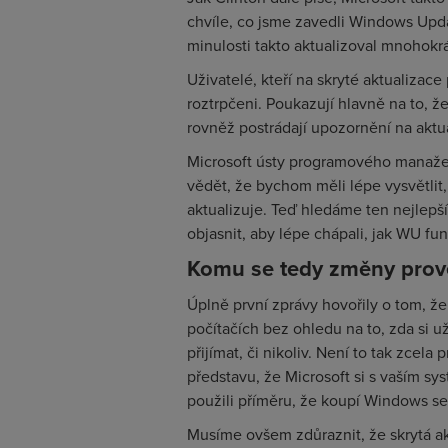
chvíle, co jsme zavedli Windows Upd
minulosti takto aktualizoval mnohokrá
Uživatelé, kteří na skryté aktualizace
roztrpčeni. Poukazují hlavně na to,
rovněž postrádají upozornění na akt
Microsoft ústy programového manažera 
vědět, že bychom měli lépe vysvětli
aktualizuje. Teď hledáme ten nejlep
objasnit, aby lépe chápali, jak WU fun
Komu se tedy změny prov
Úplně první zprávy hovořily o tom, ž
počítačích bez ohledu na to, zda si u
přijímat, či nikoliv. Není to tak zcel
představu, že Microsoft si s vaším s
použili příměru, že koupí Windows se n
Musíme ovšem zdůraznit, že skrytá ak