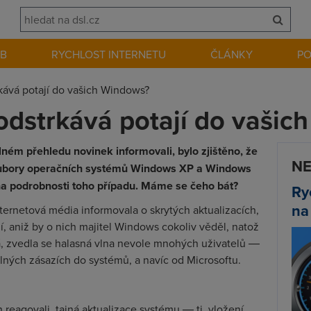
EB
RYCHLOST INTERNETU
ČLÁNKY
P
kává potají do vašich Windows?
odstrkává potají do vašic
ném přehledu novinek informovali, bylo zjištěno, že
NE
oubory operačních systémů Windows XP a Windows
na podrobnosti toho případu. Máme se čeho bát?
Ry
na
ternetová média informovala o skrytých aktualizacích,
, aniž by o nich majitel Windows cokoliv věděl, natož
bývá, zvedla se halasná vlna nevole mnohých uživatelů ―
elných zásazích do systémů, a navíc od Microsoftu.
h reagovali, tajná aktualizace systému ― tj. vložení