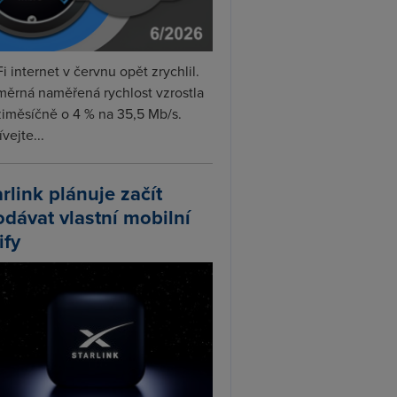
i internet v červnu opět zrychlil.
měrná naměřená rychlost vzrostla
iměsíčně o 4 % na 35,5 Mb/s.
vejte...
arlink plánuje začít
odávat vlastní mobilní
ify