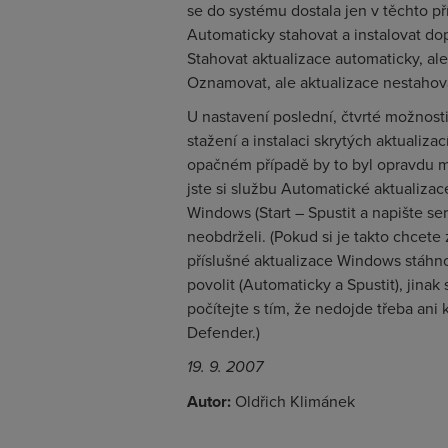
se do systému dostala jen v těchto p
Automaticky stahovat a instalovat do
Stahovat aktualizace automaticky, ale
Oznamovat, ale aktualizace nestahova
U nastavení poslední, čtvrté možnosti
stažení a instalaci skrytých aktualiza
opačném případě by to byl opravdu m
jste si službu Automatické aktualizac
Windows (Start – Spustit a napište se
neobdrželi. (Pokud si je takto chcete
příslušné aktualizace Windows stáhn
povolit (Automaticky a Spustit), jinak
počítejte s tím, že nedojde třeba ani 
Defender.)
19. 9. 2007
Autor:
Oldřich Klimánek