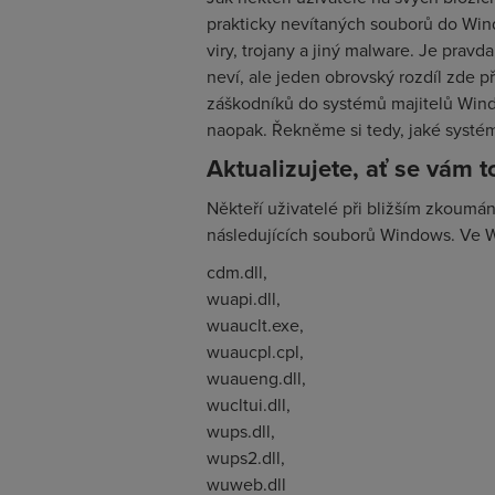
prakticky nevítaných souborů do Wind
viry, trojany a jiný malware. Je prav
neví, ale jeden obrovský rozdíl zde p
záškodníků do systémů majitelů Windo
naopak. Řekněme si tedy, jaké syst
Aktualizujete, ať se vám to 
Někteří uživatelé při bližším zkoumán
následujících souborů Windows. Ve W
cdm.dll,
wuapi.dll,
wuauclt.exe,
wuaucpl.cpl,
wuaueng.dll,
wucltui.dll,
wups.dll,
wups2.dll,
wuweb.dll