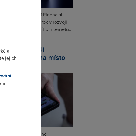
ceX podle informací Financial
s připravuje další krok v rozvoji
linku. Vedle satelitního internetu...
atsApp zavádí
cké a
ivatelská jména místo
e jejich
lefonních čísel
ování
ení
omto
tsApp začal postupně