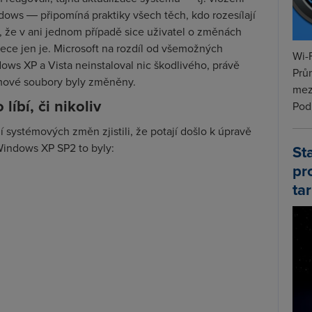
ows ― připomíná praktiky všech těch, kdo rozesílají
da, že v ani jednom případě sice uživatel o změnách
řece jen je. Microsoft na rozdíl od všemožných
Wi-F
ws XP a Vista neinstaloval nic škodlivého, právě
Prů
émové soubory byly změněny.
mez
líbí, či nikoliv
Podí
í systémových změn zjistili, že potají došlo k úpravě
indows XP SP2 to byly:
St
pr
tar