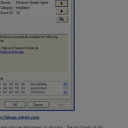
p://blogs.zdnet.com
o aktualizuje Windows už dlouho. „Tak to chodí už do