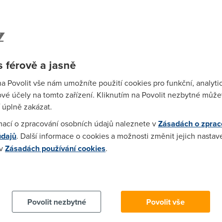
Spa
Time
Star
 férově a jasně
Wh
na Povolit vše nám umožníte použití cookies pro funkční, analyti
už
vé účely na tomto zařízení. Kliknutím na Povolit nezbytné můžet
te
 úplně zakázat.
mací o zpracování osobních údajů naleznete v
Zásadách o zprac
údajů
. Další informace o cookies a možnosti změnit jejich nastav
jímá také, otevřete si Prohlížeč událostí [Start –
 v
Zásadách používání cookies
.
 – Prohlížeč událostí; nebo do Spustit napište
a klikněte na Zdroj [dle kterého se položky seřadí] a
 cookies chcete dozvědět více, další podrobnosti najdete na t
ualizace souborů Windows Update (WU), ničeho jiného.
Povolit nezbytné
Povolit vše
e uživatelům Windows se způsob aktualizování nemusí
Wha