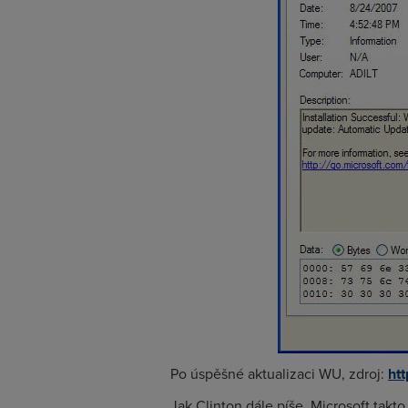
Po úspěšné aktualizaci WU, zdroj:
htt
Jak Clinton dále píše, Microsoft takt