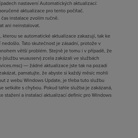
řípadech nastavení Automatických aktualizací:
poručené aktualizace pro tento počítač.
 čas instalace zvolím ručně.
t ani neinstalovat.
, kterou se automatické aktualizace zakazují, tak ke
cí nedošlo. Tato skutečnost je zásadní, protože v
nohem větší problém. Stejně je tomu i v případě, že
e (službu wuauserv) zcela zakázali ve službách
rvices.msc) ― žádné aktualizace jste tak na pozadí
 zakázat, pamatujte, že abyste si každý měsíc mohli
out z webu Windows Update, je třeba tuto službu
 se setkáte s chybou. Pokud tahle služba je zakázaná,
ke stažení a instalaci aktualizací definic pro Windows