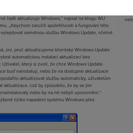
zpř
jmen
rvé řadě aktualizuje Windows,“ napsal na blogu WU
nebu
u. „Abychom zaručili spolehlivosti a fungování této
a vylepšovat samotnou službu Windows Update, včetně
ímá, zní, proč aktualizujeme klientský Windows Update
ybral automatickou instalaci aktualizací bez
Uživatel, který si zvolí, že chce Windows Update
ace buď nainstalují, nebo že na dostupné aktualizace
podařilo aktualizovat službu automaticky, uživatelům
 aktualizace, což by způsobilo, že by se jim
nainstalovaly nebo by na ně nebyli upozorněni.“
zvýšené riziko napadení systému Windows přes