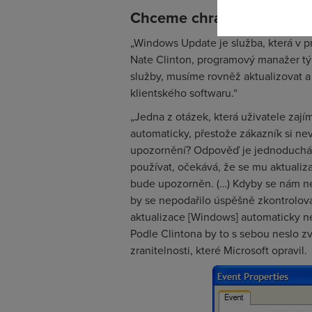
Chceme chránit uživatele
„Windows Update je služba, která v p
Nate Clinton, programový manažer tým
služby, musíme rovněž aktualizovat 
klientského softwaru.“
„Jedna z otázek, která uživatele zaj
automaticky, přestože zákazník si nev
upozornění? Odpověď je jednoduchá: 
používat, očekává, že se mu aktualiz
bude upozorněn. (…) Kdyby se nám ne
by se nepodařilo úspěšně zkontrolovat
aktualizace [Windows] automaticky ne
Podle Clintona by to s sebou neslo 
zranitelnosti, které Microsoft opravil.