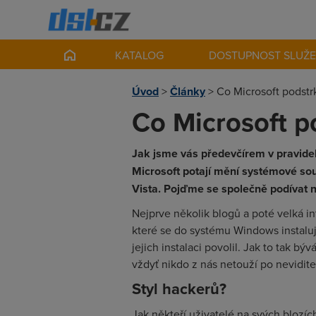
KATALOG
DOSTUPNOST SLUŽ
Úvod
>
Články
>
Co Microsoft podstr
Co Microsoft p
Jak jsme vás předevčírem v pravidel
Microsoft potají mění systémové s
Vista. Pojďme se společně podívat 
Nejprve několik blogů a poté velká in
které se do systému Windows instalují
jejich instalaci povolil. Jak to tak 
vždyť nikdo z nás netouží po nevidit
Styl hackerů?
Jak někteří uživatelé na svých blozíc