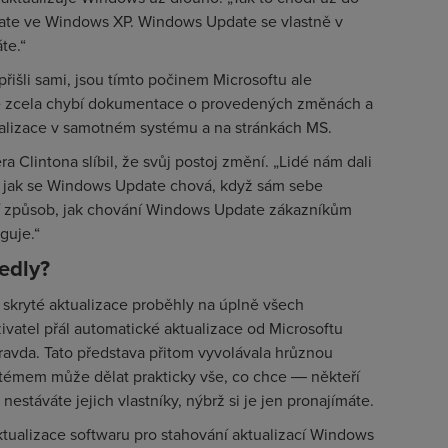
ate ve Windows XP. Windows Update se vlastně v
te.“
 přišli sami, jsou tímto počinem Microsoftu ale
 že zcela chybí dokumentace o provedených změnách a
ualizace v samotném systému a na stránkách MS.
Clintona slíbil, že svůj postoj změní. „Lidé nám dali
t, jak se Windows Update chová, když sám sebe
ší způsob, jak chování Windows Update zákazníkům
guje.“
edly?
e skryté aktualizace proběhly na úplně všech
živatel přál automatické aktualizace od Microsoftu
a pravda. Tato představa přitom vyvolávala hrůznou
ystémem může dělat prakticky vše, co chce ― někteří
estáváte jejich vlastníky, nýbrž si je jen pronajímáte.
tualizace softwaru pro stahování aktualizací Windows