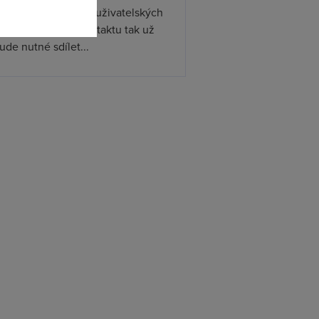
ístupňovat podporu uživatelských
. Při předávání kontaktu tak už
de nutné sdílet...