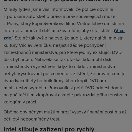
Minulý týden jsme vás informovali, že policie obvinila
z porušení autorského práva a práv souvisejících muže
z Prahy, který kopii Svěrákova filmu Vratné lahve umístil na
internet a umožnil dalším uživatelům, aby si jej stáhli. (
Více
zde
.) Stejně tak vyšlo najevo, že audit, který nařídil ministr
kultury Václav Jehlička, nezjistil žádné pochybení
zaměstnanců ministerstva, pro které jediný existující DVD
disk byl určen. Nabízela se tak otázka, kdo mohl disk
z ministerstva vynést ven, když to nikdo z ministerstva
nebyl. Vyšetřování police vedlo k zjištění, že provinilcem je
dvaadvacetiletý technik firmy, která kopii DVD pro
ministerstvo vyrobila. Pracovník si poté DVD odnesl domů,
na počítači film zkopíroval a kopie pak rozdal příbuzenstvu a
kolegům v práci.
Oběma obviněným mužům hrozí vysoký finanční postih a až
pětiletý nepodmíněný trest.
Intel slibuje zařízení pro rychlý