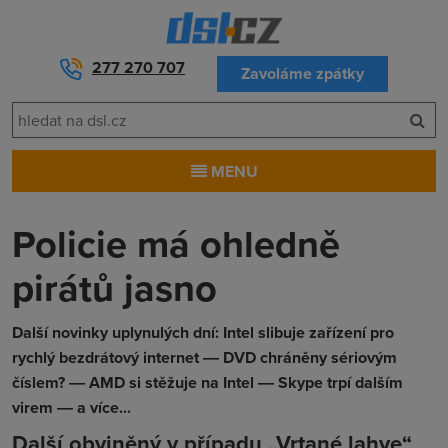
277 270 707
Zavoláme zpátky
MENU
Policie má ohledně
pirátů jasno
Další novinky uplynulých dní: Intel slibuje zařízení pro
rychlý bezdrátový internet ― DVD chráněny sériovým
číslem? ― AMD si stěžuje na Intel ― Skype trpí dalším
virem ― a více...
Další obviněný v případu „Vrtané lahve“