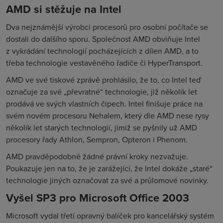
AMD si stěžuje na Intel
Dva nejznámější výrobci procesorů pro osobní počítače se
dostali do dalšího sporu. Společnost AMD obviňuje Intel
z vykrádání technologií pocházejících z dílen AMD, a to
třeba technologie vestavěného řadiče či HyperTransport.
AMD ve své tiskové zprávě prohlásilo, že to, co Intel teď
označuje za své „převratné“ technologie, již několik let
prodává ve svých vlastních čipech. Intel finišuje práce na
svém novém procesoru Nehalem, který dle AMD nese rysy
několik let starých technologií, jimiž se pyšnily už AMD
procesory řady Athlon, Sempron, Opteron i Phenom.
AMD pravděpodobně žádné právní kroky nezvažuje.
Poukazuje jen na to, že je zarážející, že Intel dokáže „staré“
technologie jiných označovat za své a průlomové novinky.
Vyšel SP3 pro Microsoft Office 2003
Microsoft vydal třetí opravný balíček pro kancelářský systém