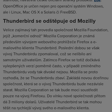
OpenOffice je určen nejen pro operační systém Windows,
ale i Linux, Mac OS X a Solaris či FreeBSD.
Thunderbird se odštěpuje od Mozilly
Velice zajímavý tah provedla společnost Mozilla Foundation,
jejíž „komerční odnož“ Mozilla Corporation je známá
především vývojem webového prohlížeče Firefox a e-
mailového klienta Thunderbird. Poslední dobou se však
vývoj Thunderbirdu zpomaloval, což se nelíbilo ani
samotným uživatelům. Zatímco Firefox se totiž dočkává
vylepšených verzí poměrně často, v případě zmíněného
Thunderbirdu vody tak divoké nejsou. Mozilla se proto
rozhodla, že se Thunderbirdu zbaví. Zakládá novou dceřinou
společnost, která se o vývoj Thunderbirdu bude nezávisle
starat. Mozilla Corporation se tak bude moci soustředit
pouze na vývoj Firefoxu. Do vínku nové společnosti přitom
dá 3 miliony dolarů. Uživatelé Thunderbird se tak mohou
těšit na rychlejší vývoj svého e-mailového klienta.