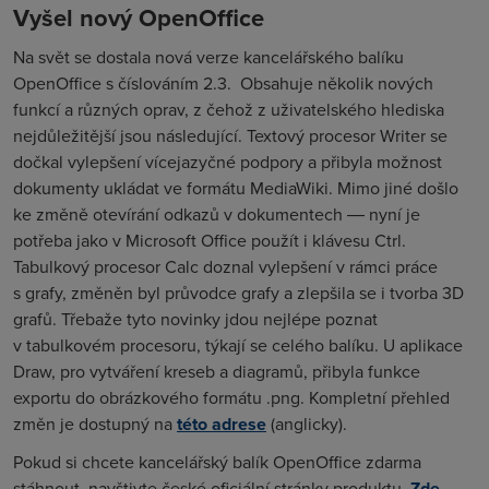
Vyšel nový OpenOffice
Na svět se dostala nová verze kancelářského balíku
OpenOffice s číslováním 2.3.
Obsahuje několik nových
funkcí a různých oprav, z čehož z uživatelského hlediska
nejdůležitější jsou následující. Textový procesor Writer se
dočkal vylepšení vícejazyčné podpory a přibyla možnost
dokumenty ukládat ve formátu MediaWiki. Mimo jiné došlo
ke změně otevírání odkazů v dokumentech ― nyní je
potřeba jako v Microsoft Office použít i klávesu Ctrl.
Tabulkový procesor Calc doznal vylepšení v rámci práce
s grafy, změněn byl průvodce grafy a zlepšila se i tvorba 3D
grafů. Třebaže tyto novinky jdou nejlépe poznat
v tabulkovém procesoru, týkají se celého balíku. U aplikace
Draw, pro vytváření kreseb a diagramů, přibyla funkce
exportu do obrázkového formátu .png. Kompletní přehled
změn je dostupný na
této adrese
(anglicky).
Pokud si chcete kancelářský balík OpenOffice zdarma
stáhnout, navštivte české oficiální stránky produktu.
Zde
.