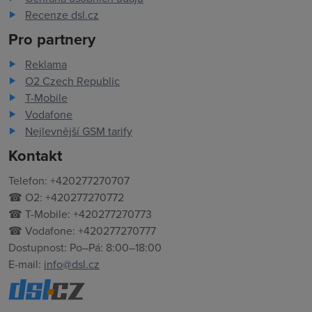
Recenze dsl.cz
Pro partnery
Reklama
O2 Czech Republic
T-Mobile
Vodafone
Nejlevnější GSM tarify
Kontakt
Telefon: +420277270707
☎ O2: +420277270772
☎ T-Mobile: +420277270773
☎ Vodafone: +420277270777
Dostupnost: Po–Pá: 8:00–18:00
E-mail:
info@dsl.cz