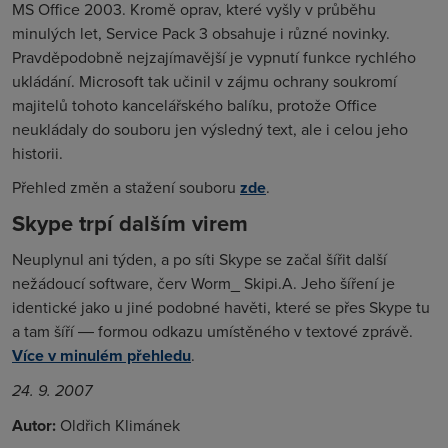
MS Office 2003. Kromě oprav, které vyšly v průběhu
minulých let, Service Pack 3 obsahuje i různé novinky.
Pravděpodobně nejzajímavější je vypnutí funkce rychlého
ukládání. Microsoft tak učinil v zájmu ochrany soukromí
majitelů tohoto kancelářského balíku, protože Office
neukládaly do souboru jen výsledný text, ale i celou jeho
historii.
Přehled změn a stažení souboru
zde
.
Skype trpí dalším virem
Neuplynul ani týden, a po síti Skype se začal šířit další
nežádoucí software, červ Worm_ Skipi.A. Jeho šíření je
identické jako u jiné podobné havěti, které se přes Skype tu
a tam šíří ― formou odkazu umístěného v textové zprávě.
Více v minulém přehledu
.
24. 9. 2007
Autor:
Oldřich Klimánek