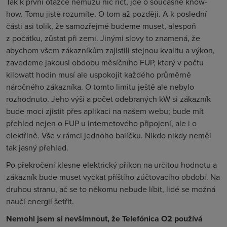
Tak k první otázce nemůžu nic říct, jde o současné know-
how. Tomu jistě rozumíte. O tom až později. A k poslední
části asi tolik, že samozřejmě budeme muset, alespoň
z počátku, zůstat při zemi. Jinými slovy to znamená, že
abychom všem zákazníkům zajistili stejnou kvalitu a výkon,
zavedeme jakousi obdobu měsíčního FUP, který v počtu
kilowatt hodin musí ale uspokojit každého průměrně
náročného zákazníka. O tomto limitu ještě ale nebylo
rozhodnuto. Jeho výši a počet odebraných kW si zákazník
bude moci zjistit přes aplikaci na našem webu; bude mít
přehled nejen o FUP u internetového připojení, ale i o
elektřině. Vše v rámci jednoho balíčku. Nikdo nikdy neměl
tak jasný přehled.
Po překročení klesne elektrický příkon na určitou hodnotu a
zákazník bude muset vyčkat příštího zúčtovacího období. Na
druhou stranu, ač se to někomu nebude líbit, lidé se možná
naučí energií šetřit.
Nemohl jsem si nevšimnout, že Telefónica O2 používá