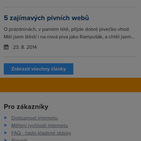
5 zajímavých pivních webů
O prázdninách, v parném létě, přijde dobré pivečko vhod.
Měl jsem štěstí i na nová piva jako Rampušák, a chtěl jsem...
23. 8. 2014
Zobrazit všechny články
Pro zákazníky
Dostupnost internetu
Měření rychlosti internetu
FAQ - často kladené otázky
Slovník