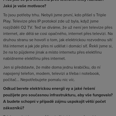
Jaká je vaše motivace?
To jsou potřeby trhu. Nebyli jsme první, kdo přišel s Triple
Play. Televize přes IP protokol zde už byla, když jsme
rozjížděli O
2
TV. Teď se díváme, že už není jen televize přes
internet, ale dělá se cosi opačného, internet přes televizi. Na
druhou stranu se hovoří o tom, jak elektrickou rozvodnou sítí
lítá internet a jak jde přes ni udělat i domácí síť. Řekli jsme si,
že na to půjdeme jinak a místo internetu přes elektřinu
nabídneme elektřinu přes internet.
Jen si představte, že máte doma jednu krabičku, do ní
napojený telefon, modem, televizi a třeba i notebook,
počítač... Nepotřebujete pomalu nic víc.
Odkud berete elektrickou energii vy a jaké řešení
použijete pro současnou infrastrukturu, aby vše fungovalo?
A budete schopni v případě zájmu uspokojit větší počet
zákazníků?