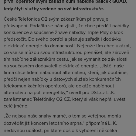
první operátor svým zákazníkům nabídne balíček QUAD,
tedy čtyři služby vedené po své infrastruktuře.
Česká Telefónica O
2
svým zákazníkům připravuje
překvapení. Podařilo se nám zjistit, že chce předčít nabídky
konkurence a současné žhavé nabídky Triple Play o krok
předskočit. Do svého portfolia plánuje zařadit i dodávku
elektrické energie do domácností. Nejenže tím chce ukázat,
co vše se můžou svou infrastrukturou přenášet, ale zároveň
tím nabídne zákazníkům cestu, jak se vymanit ze závislosti
na současném dodavateli elektrické energie. „Jistě, naše
firma chce lidem nabídnout alternativu, která, jak doufáme,
předčí nejen nabídky u datových služeb konkurenčních
telekomunikačních operátorů, ale dokáže nabídnout i
alternativu na poli energetiky,“ uvedl pro DSL.cz L .K.,
zaměstnanec Telefóniky O2 CZ, který si však nepřál uvést
celé jméno.
„Že nejsou naše snahy marné, o tom se veřejnou mohla
dozvědět již koncem letošního srpna,“ připomíná L. K.
nedávnou událost, při které došlo k vyhoření několika