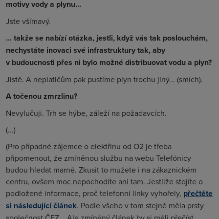
motivy vody a plynu...
Jste všímavý.
... takže se nabízí otázka, jestli, když vás tak poslouchám,
nechystáte inovaci své infrastruktury tak, aby
v budoucnosti přes ni bylo možné distribuovat vodu a plyn?
Jistě. A neplatičům pak pustíme plyn trochu jiný...
(smích)
.
A točenou zmrzlinu?
Nevylučuji. Trh se hýbe, záleží na požadavcích.
(...)
(Pro případné zájemce o elektřinu od O2 je třeba
připomenout, že zmíněnou službu na webu Telefónicy
budou hledat marně. Zkusit to můžete i na zákaznickém
centru, ovšem moc nepochodíte ani tam. Jestliže stojíte o
podložené informace, proč telefonní linky vyhořely,
přečtěte
si následující článek
. Podle všeho v tom stejně měla prsty
společnost ČEZ... Ale zmíněný článek by si měli přečíst