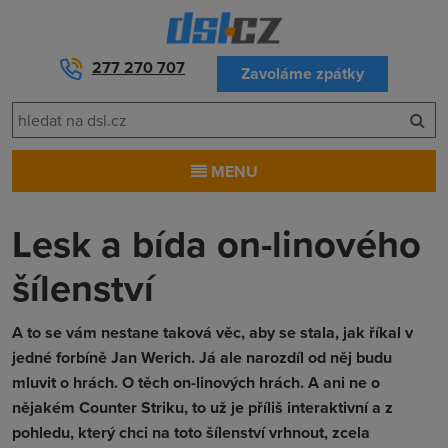
277 270 707
Zavoláme zpátky
MENU
Lesk a bída on-linového
šílenství
A to se vám nestane taková věc, aby se stala, jak říkal v
jedné forbíně Jan Werich. Já ale narozdíl od něj budu
mluvit o hrách. O těch on-linových hrách. A ani ne o
nějakém Counter Striku, to už je příliš interaktivní a z
pohledu, který chci na toto šílenství vrhnout, zcela