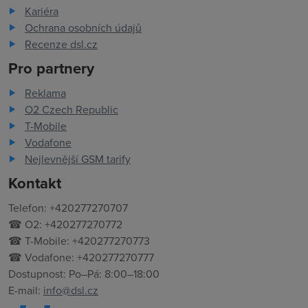
Kariéra
Ochrana osobních údajů
Recenze dsl.cz
Pro partnery
Reklama
O2 Czech Republic
T-Mobile
Vodafone
Nejlevnější GSM tarify
Kontakt
Telefon: +420277270707
☎ O2: +420277270772
☎ T-Mobile: +420277270773
☎ Vodafone: +420277270777
Dostupnost: Po–Pá: 8:00–18:00
E-mail:
info@dsl.cz