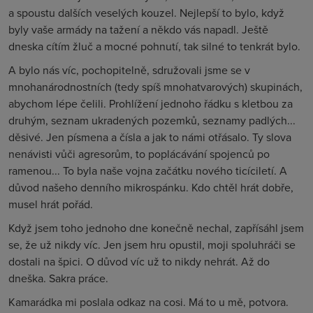
a spoustu dalších veselých kouzel. Nejlepší to bylo, když
byly vaše armády na tažení a někdo vás napadl. Ještě
dneska cítím žluč a mocné pohnutí, tak silné to tenkrát bylo.
A bylo nás víc, pochopitelně, sdružovali jsme se v
mnohanárodnostních (tedy spíš mnohatvarových) skupinách,
abychom lépe čelili. Prohlížení jednoho řádku s kletbou za
druhým, seznam ukradených pozemků, seznamy padlých...
děsivé. Jen písmena a čísla a jak to námi otřásalo. Ty slova
nenávisti vůči agresorům, to poplácávání spojenců po
ramenou... To byla naše vojna začátku nového ticíciletí. A
důvod našeho denního mikrospánku. Kdo chtěl hrát dobře,
musel hrát pořád.
Když jsem toho jednoho dne konečně nechal, zapřísáhl jsem
se, že už nikdy víc. Jen jsem hru opustil, moji spoluhráči se
dostali na špici. O důvod víc už to nikdy nehrát. Až do
dneška. Sakra práce.
Kamarádka mi poslala odkaz na cosi. Má to u mě, potvora.