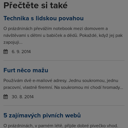
Přečtěte si také
Technika s lidskou povahou
O prázdninách převážím notebook mezi domovem a
návštěvami s dětmi u babiček a dědů. Pokaždé, když jej pak
zapojuji...
6. 9. 2014
Furt něco mažu
Používám dvě e-mailové adresy. Jednu soukromou, jednu
pracovní, vlastně firemní. Na soukromou mi chodí hromady...
30. 8. 2014
5 zajímavých pivních webů
O prázdninách, v parném létě, přijde dobré pivečko vhod.