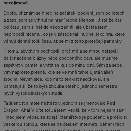
nezajímavé.
Dobře, přiznám se hned na začátek, podlehl jsem po letech
a zase jsem se vrhnul na hraní jedné šílenosti. Jistě že čas
od času jsem si někde něco zahrál, ale už léta jsem
nepropadl ničemu, co je v zásadě tak nudné, jako hra, které
věnuji denně tolik času, až se mi z toho protáčejí panenky.
K tomu, abychom pochopili, proč mě a se mnou nejspíš i
další nadšené blázny něco podobného baví, ale musíme
zapátrat v paměti a vrátit se kus do minulosti. Sám za sebe
vím naprosto přesně, kde se ve mně tahle ujetá vášeň
zrodila. Nevím sice, kdo mi to tenkrát naočkoval, ale
pamatuji si, že to byla zhouba celého jednoho semestru
mých vysokoškolských studií.
Ta šílenost a moje neštěstí v jednom se jmenovalo Red
Dragon. Aha! Vidíte to! Já jsem věděl, že v tom nejsem sám!
Hned jsem věděl, že zdejší čtenářstvo je poučeno a prošlo si
veškerou špínou, která se na českém internetu během těch