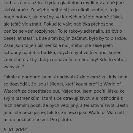
Teď je ze mě už třetí týden gladiátor a mydlím v aréně jiné
slabší hráče. Ze všeho nejhorší jsou nikoli souboje, to je
hned hotové, ale dražby, ve kterých můžete hodně získat,
ale ještě víc ztratit. Pokud je vaše nabídka přehozena,
peníze se vám rozplynou. To je takový adrenalin, že být o
deset let starší, už se s tím bojím začínat, bylo by to o srdce.
Zase jsou to jen písmenka a nic jiného, ale zase jsem
schopný nařídit si budíka, abych chytil ve tři v noci konec
zmíněné dražby. Jak já nenávidím on-line hry! Kdo to vůbec
vymyslel?
Takhle a podobně jsem si nadával až do okamžiku, kdy jsem
se dozvěděl, že jsou i šílenci, kteří koupí profil z World of
Warcraft za desetitisíce eur. Najednou jsem pocítil lásku ke
svým písmenkům, která sice otravují život, ale rozhodně z
nich nemám pocit, že bych vedl jiný, alternativní život. Jestli
je mi ale něco jasné, tak to, že něco jako World of Warcraft
mi do počítače nesmí. Pro jistotu.
6. 10. 2007