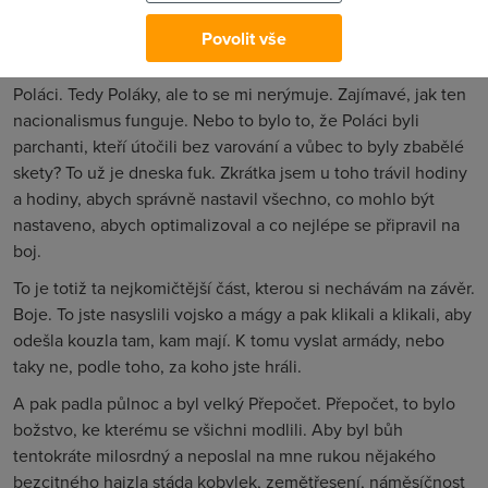
Zní to divně a ještě divnější bylo, že to tolik lidí chytlo. A
Povolit vše
nejen u nás, ale i na Slovensku a v Polsku. Všichni se mydlili
mezi sebou, ale jak byla příležitost, Češi i Slováci mydlili
Poláci. Tedy Poláky, ale to se mi nerýmuje. Zajímavé, jak ten
nacionalismus funguje. Nebo to bylo to, že Poláci byli
parchanti, kteří útočili bez varování a vůbec to byly zbabělé
skety? To už je dneska fuk. Zkrátka jsem u toho trávil hodiny
a hodiny, abych správně nastavil všechno, co mohlo být
nastaveno, abych optimalizoval a co nejlépe se připravil na
boj.
To je totiž ta nejkomičtější část, kterou si nechávám na závěr.
Boje. To jste nasyslili vojsko a mágy a pak klikali a klikali, aby
odešla kouzla tam, kam mají. K tomu vyslat armády, nebo
taky ne, podle toho, za koho jste hráli.
A pak padla půlnoc a byl velký Přepočet. Přepočet, to bylo
božstvo, ke kterému se všichni modlili. Aby byl bůh
tentokráte milosrdný a neposlal na mne rukou nějakého
bezcitného hajzla stáda kobylek, zemětřesení, náměsíčnost