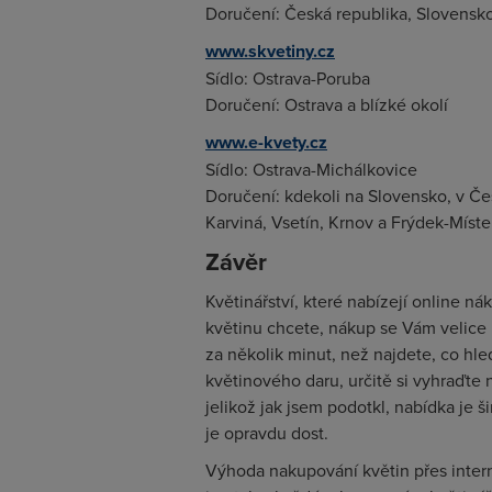
Doručení: Česká republika, Slovensk
www.skvetiny.cz
Sídlo: Ostrava-Poruba
Doručení: Ostrava a blízké okolí
www.e-kvety.cz
Sídlo: Ostrava-Michálkovice
Doručení: kdekoli na Slovensko, v Če
Karviná, Vsetín, Krnov a Frýdek-Míste
Závěr
Květinářství, které nabízejí online n
květinu chcete, nákup se Vám velice u
za několik minut, než najdete, co h
květinového daru, určitě si vyhraďte 
jelikož jak jsem podotkl, nabídka je š
je opravdu dost.
Výhoda nakupování květin přes inter