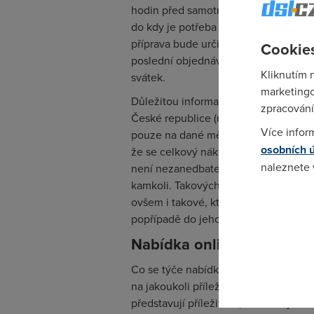
hodin před samotným časem doručení
do kdy je potřeba objednávku zaplatit,
příprava bude určitě nějakou dobu trva
Cookies
poslední objednávky. Tento čas je růz
Kliknutím 
svátek.
marketingo
Důležitou informací je také lokalita 
zpracování
České republice (některé i do zahranič
Více infor
pouze na dané město. Cena za doručen
osobních 
že se celkový nákup navýší o částku 
naleznete
není nezanedbatelná. Existují však sho
kamkoli. Takových je ale málo a větši
ovšem i takové, které disponují rozv
Pokud se o
odkazu.
popřípadě do jeho okolí.
Nabídka online nákupu
Co se týče nabídky v online obchodec
na jakoukoli příležitost. Kytice jsou 
představují příležitosti, na které jsou