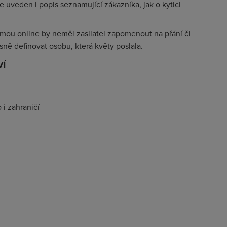
 uveden i popis seznamující zákazníka, jak o kytici
formou online by neměl zasilatel zapomenout na přání či
esně definovat osobu, která květy poslala.
ví
 i zahraničí