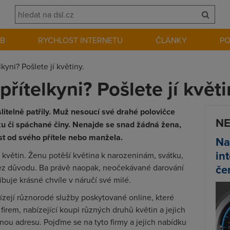
EB
RYCHLOST INTERNETU
ČLÁNKY
P
kyni? Pošlete jí květiny.
přítelkyni? Pošlete jí květi
itelně patřily. Muž nesoucí své drahé polovičce
NE
sku či spáchané činy. Nenajde se snad žádná žena,
st od svého přítele nebo manžela.
Na
in
í květin. Ženu potěší květina k narozeninám, svátku,
če
 bez důvodu. Ba právě naopak, neočekávané darování
ibuje krásné chvíle v náručí své milé.
ízejí různorodé služby poskytované online, které
 firem, nabízející koupi různých druhů květin a jejich
ou adresu. Pojďme se na tyto firmy a jejich nabídku