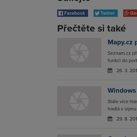
Facebook
Twitter
Go
Přečtěte si také
Mapy.cz p
Seznam.cz při
funkci do por
26. 3. 20
Windows 
Stále více hl
hodlá v srpnu 
29. 8. 20