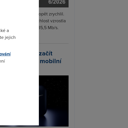
i internet v červnu opět zrychlil.
měrná naměřená rychlost vzrostla
iměsíčně o 4 % na 35,5 Mb/s.
cké a
vejte...
e jejich
arlink plánuje začít
ování
odávat vlastní mobilní
ení
ify
omto