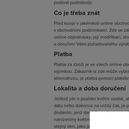
podívat podrobněji.
Co je třeba znát
Před koupí v jakémkoli online obcho
s obchodními podmínkami. Zde se zá
online objednávky, její modifikaci, s
a doručení Vámi požadovaného výrob
Platba
Platba za zboží je ve všech online o
výjimkou. Zákazník si zde může vybra
alternativou, je platba pomocí platebn
Lokalita a doba doručení
Jelikož jde o posílání květin osobě, a
datu nebo dokonce na určitý čas, je 
dodáním, jenž daná firma disponuje. 
narozeniny květiny o 2 dny později. 
stejný den, jako je den objednání, je