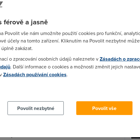
. V některých obchodech je přímo u kytice uvedeno,
 aby byla doručena ještě v tentýž den, jelikož její
Wi-F
t. Je potřeba si také zjistit, kdy obchody přijímají
 férově a jasně
Prů
ný v pracovní dny, o víkendu, popřípadě ve státní
mez
na Povolit vše nám umožníte použití cookies pro funkční, analyti
Podí
vé účely na tomto zařízení. Kliknutím na Povolit nezbytné můžet
doručení. Některé online obchody doručují po celé
 úplně zakázat.
í), jiné se zaměřují pouze na svůj kraj, či dokonce
St
mací o zpracování osobních údajů naleznete v
Zásadách o zprac
í se účtuje zvlášť a zákazník proto musí pamatovat,
pr
údajů
. Další informace o cookies a možnosti změnit jejich nastav
za dovoz, která bohužel v některých případech také
tar
 v
Zásadách používání cookies
.
py, které za dovoz nic neúčtují a to ať posíláte kytici
nou za dovoz musíte určitou částku zaplatit. Najdou se
ozem zdarma, ale pouze v rámci sídelního městě,
 cookies chcete dozvědět více, další podrobnosti najdete na t
Povolit nezbytné
Povolit vše
h, je velmi pestrá. Vybere si opravdu každý a téměř
přehledně seřazeny do jednotlivých kategorií, které
 určeny.