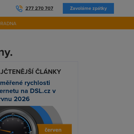
277 270 707
Zavoláme zpátky
ORADNA
ny.
JČTENĚJŠÍ ČLÁNKY
měřené rychlosti
ternetu na DSL.cz v
rvnu 2026