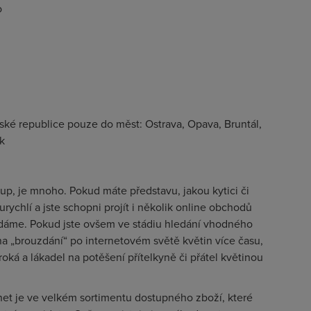
o
ské republice pouze do měst: Ostrava, Opava, Bruntál,
k
ákup, je mnoho. Pokud máte představu, jakou kytici či
rychlí a jste schopni projít i několik online obchodů
ledáme. Pokud jste ovšem ve stádiu hledání vhodného
na „brouzdání“ po internetovém světě květin více času,
iroká a lákadel na potěšení přítelkyně či přátel květinou
net je ve velkém sortimentu dostupného zboží, které