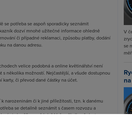
dě se potřeba se aspoň sporadicky seznámit
kazník dozví mnohé užitečné informace ohledně
V če
tornování či případné reklamaci, způsobu platby, dodání
zryc
ku na danou adresu.
se 
měře
bchodech velice podobná a online květinářství není
Ry
t s několika možností. Nejčastější, a všude dostupnou
na
í karty, či převod dané částky na účet.
ť k narozeninám či k jiné příležitosti, tzn. k danému
potřeba se detailně seznámit s časem rozvozu a
Není nic horšího, než když Vaše přítelkyně dostane na
Pokud je požadavek o doručení květin od zákazníka na
 potřeba (téměř vždy) provést objednávku několik