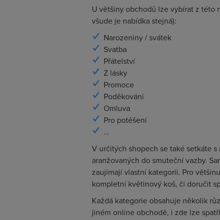
U většiny obchodů lze vybírat z této
všude je nabídka stejná):
Narozeniny / svátek
Svatba
Přátelství
Z lásky
Promoce
Poděkování
Omluva
Pro potěšení
…
V určitých shopech se také setkáte s
aranžovaných do smuteční vazby. Sam
zaujímají vlastní kategorii. Pro větši
kompletní květinový koš, či doručit sp
Každá kategorie obsahuje několik různ
jiném online obchodě, i zde lze spatřit