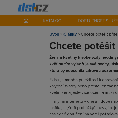
KATALOG
DOSTUPNOST SLUŽ
Úvod
>
Články
>
Chcete potěšit přítel
Chcete potěšit 
Žena a květiny k sobě vždy neodmysl
květinu tím vyjadřuje své pocity, lá
která by neocenila takovou pozorno
Existuje mnoho příležitostí k darován
k výročí svatby nebo prostě jen tak
květin žena ještě více ocení a muži sl
Firmy na internetu v dnešní době nab
takříkajíc „šetří podrážky“, nevyjímaje
následné doručení na vámi požadovan