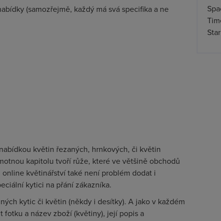
Spa
 nabídky (samozřejmě, každý má svá specifika a ne
Time
Star
 nabídkou květin řezaných, hrnkových, či květin
otnou kapitolu tvoří růže, které ve většině obchodů
nu online květinářství také není problém dodat i
eciální kytici na přání zákazníka.
ých kytic či květin (někdy i desítky). A jako v každém
 fotku a název zboží (květiny), její popis a