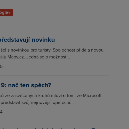
ogle+
ředstavují novinku
šel s novinkou pro turisty. Společnost přidala novou
tálu Mapy.cz. Jedná se o možnost...
15
9: nač ten spěch?
asů ze zasvěcených kruhů mluví o tom, že Microsoft
představit svůj nejnovější operační...
14