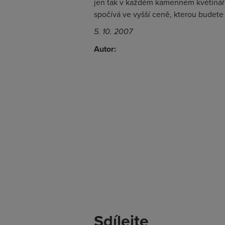
jen tak v každém kamenném květinářs
spočívá ve vyšší ceně, kterou budete 
5. 10. 2007
Autor:
Sdílejte