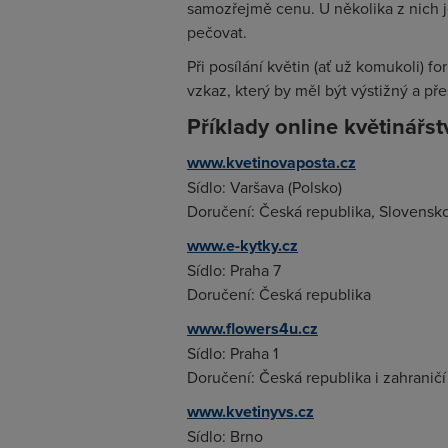
samozřejmě cenu. U několika z nich je
pečovat.
Při posílání květin (ať už komukoli) 
vzkaz, který by měl být výstižný a př
Příklady online květinářst
www.kvetinovaposta.cz
Sídlo: Varšava (Polsko)
Doručení: Česká republika, Slovensko
www.e-kytky.cz
Sídlo: Praha 7
Doručení: Česká republika
www.flowers4u.cz
Sídlo: Praha 1
Doručení: Česká republika i zahraničí
www.kvetinyvs.cz
Sídlo: Brno