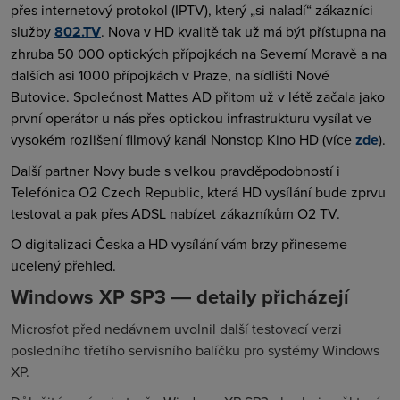
přes internetový protokol (IPTV), který „si naladí“ zákazníci
služby
802.TV
. Nova v HD kvalitě tak už má být přístupna na
zhruba 50 000 optických přípojkách na Severní Moravě a na
dalších asi 1000 přípojkách v Praze, na sídlišti Nové
Butovice. Společnost Mattes AD přitom už v létě začala jako
první operátor u nás přes optickou infrastrukturu vysílat ve
vysokém rozlišení filmový kanál Nonstop Kino HD (více
zde
).
Další partner Novy bude s velkou pravděpodobností i
Telefónica O2 Czech Republic, která HD vysílání bude zprvu
testovat a pak přes ADSL nabízet zákazníkům O2 TV.
O digitalizaci Česka a HD vysílání vám brzy přineseme
ucelený přehled.
Windows XP SP3 ― detaily přicházejí
Microsfot před nedávnem uvolnil další testovací verzi
posledního třetího servisního balíčku pro systémy Windows
XP.