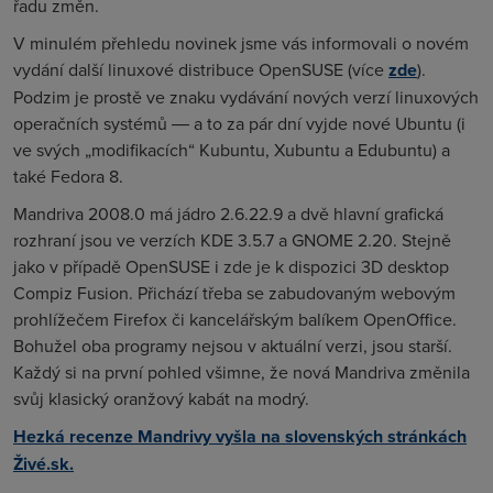
řadu změn.
V minulém přehledu novinek jsme vás informovali o novém
vydání další linuxové distribuce OpenSUSE (více
zde
).
Podzim je prostě ve znaku vydávání nových verzí linuxových
operačních systémů ― a to za pár dní vyjde nové Ubuntu (i
ve svých „modifikacích“ Kubuntu, Xubuntu a Edubuntu) a
také Fedora 8.
Mandriva 2008.0 má jádro 2.6.22.9 a dvě hlavní grafická
rozhraní jsou ve verzích KDE 3.5.7 a GNOME 2.20. Stejně
jako v případě OpenSUSE i zde je k dispozici 3D desktop
Compiz Fusion. Přichází třeba se zabudovaným webovým
prohlížečem Firefox či kancelářským balíkem OpenOffice.
Bohužel oba programy nejsou v aktuální verzi, jsou starší.
Každý si na první pohled všimne, že nová Mandriva změnila
svůj klasický oranžový kabát na modrý.
Hezká recenze Mandrivy vyšla na slovenských stránkách
Živé.sk.