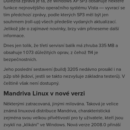
Důležitá zpráva je ta, že Windows XP SP3 obsahuje některé
funkce nejnovějšího operačního systému Vista ― vyvrací se
tím předchozí zprávy, podle kterých SP3 měl být jen
souhrnem (roll-up) všech předešle vydaných aktualizací.
Jelikož jde o zajímavé novinky, brzy vám přineseme další
informace.
Dnes jen tolik, že třetí servisní balík má zhruba 335 MB a
obsahuje 1 073 důležitých oprav, z čehož 114 je
bezpečnostních.
Jeho poslední sestavení (build) 3205 nedávno prosákl i na
p2p sítě (kdoví, jestli se takto nezvyšuje základna testerů). V
češtině však není dostupný.
Mandriva Linux v nové verzi
Některými zatracovaná, jinými milována. Taková je velice
známá linuxová distribuce Mandriva, charakteristická
zejména svou velkou přívětivostí pro ty uživatele, kteří jsou
zvyklí na „klikání“ ve Windows. Nová verze 2008.0 přináší