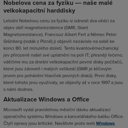
Nobelova cena za fyziku ― naše malé
velkokapacitní harddisky
Letošní Nobelovu cenu za fyziku si odnesli dva vědci za
objev obří magnetorezistence (GMR, Giant
Magnetoresistance). Francouz Albert Fert a Němec Peter
Grünberg (rodák z Plzně) ji objevili nezávisle na sobě ke
konci 80. let minulého století. Tento kvantověmechanický
jev přirozeně našel své uplatnění na poli IT; přesněji řečeno,
vděčíme mu za dnešní velkokapacitní pevné disky počítačů,
které jsou zároveň i malých velikostí (GMR je klíčovým
jevem pro pohánění hlaviček pevných disků). První disky,
které tohoto jevu využívaly, se objevily až v roce 1997 a jsou
s námi dodnes.
Aktualizace Windows a Office
Microsoft vydal pravidelnou měsíční dávku aktualizací
operačního systému Windows a kancelářského balíku Office.
Čtyři opravy jsou kritické. Navštivte proto web
Windows