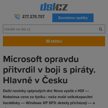
277 270 707
Zavoláme zpátky
MENU
Microsoft opravdu
přitvrdil v boji s piráty.
Hlavně v Česku
Další novinky uplynulých dní: Nova vysílá v HD! ―
Nobelova cena za fyziku : naše malé velkokapacitní
harddisky ― Windows XP SP3: detaily přicházejí ― a