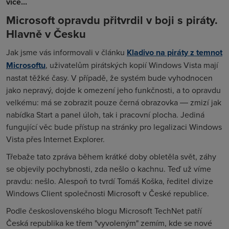
více...
Microsoft opravdu přitvrdil v boji s piráty.
Hlavně v Česku
Jak jsme vás informovali v článku
Kladivo na piráty z temnot
Microsoftu
, uživatelům pirátských kopií Windows Vista mají
nastat těžké časy. V případě, že systém bude vyhodnocen
jako nepravý, dojde k omezení jeho funkčnosti, a to opravdu
velkému: má se zobrazit pouze černá obrazovka ― zmizí jak
nabídka Start a panel úloh, tak i pracovní plocha. Jediná
fungující věc bude přístup na stránky pro legalizaci Windows
Vista přes Internet Explorer.
Třebaže tato zpráva během krátké doby obletěla svět, záhy
se objevily pochybnosti, zda nešlo o kachnu. Teď už víme
pravdu: nešlo. Alespoň to tvrdí Tomáš Koška, ředitel divize
Windows Client společnosti Microsoft v České republice.
Podle československého blogu Microsoft TechNet patří
Česká republika ke třem "vyvoleným" zemím, kde se nové