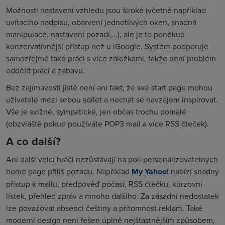
Možnosti nastavení vzhledu jsou široké (včetně například
uvítacího nadpisu, obarvení jednotlivých oken, snadná
manipulace, nastavení pozadí,…), ale je to poněkud
konzervativnější přístup než u iGoogle. Systém podporuje
samozřejmě také práci s více záložkami, takže není problém
oddělit práci a zábavu.
Bez zajímavosti jistě není ani fakt, že své start page mohou
uživatelé mezi sebou sdílet a nechat se navzájem inspirovat.
Vše je svižné, sympatické, jen občas trochu pomalé
(obzvláště pokud používáte POP3 mail a více RSS čteček).
A co další?
Ani další velcí hráči nezůstávají na poli personalizovatelných
home page příliš pozadu. Například
My Yahoo!
nabízí snadný
přístup k mailu, předpověď počasí, RSS čtečku, kurzovní
lístek, přehled zpráv a mnoho dalšího. Za zásadní nedostatek
lze považovat absenci češtiny a přítomnost reklam. Také
moderní design není řešen úplně nejšťastnějším způsobem,