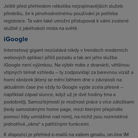
Ještě před přehledem několika nejzajímavějších služeb
předešlu, že k plnohodnotnému používání je potřeba
registrace. Ta vám také umožní přistupovat k vámi zvolené
službě z jakéhokoli místa na světě.
iGoogle
Internetový gigant nezůstává nikdy v trendech moderních
webových aplikací příliš pozadu a tak ani jeho služba
iGoogle není výjimkou. Na výběr máte z dvanácti, většinou
vtipných témat vzhledu – ty zodpovídají za barevnou vizáž a
horní obrázek (který se mění během dne v závislosti na
aktuálním čase (ne vždy to Google vyjde zcela přesně –
například západ slunce, když už je dvě hodiny tma a
podobně)). Samozřejmostí je možnost práce s více záložkami
(tedy samostatnými home page, mezi kterými přepínáte
pomocí lišty umístěné nad nimi), na nichž jsou rozmístěná
jednotlivá „okna“ s patřičnými funkcemi.
K dispozici je přehled e-mailů na vašem gmailu, on-line IM