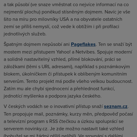
a tak působí (ve snaze vměstnat co nejvíce informací na co
nejmenší plochu) poněkud stísněným dojmem. Navíc je vše
šito na míru pro milovníky USA a na obyvatele ostatních
zemí se příliš nemyslí, což vede k obtížím i při profilaci
jednotlivých služeb.
Špatným dojmem nepůsobí ani
Pageflakes
. Ten se snaží být
mostem mezi přístupem Yahoo! a Netvibes. Spojuje moderní
a solidně nastavitelný vzhled, přímé blokování, práci se
záložkami (těmi s URL adresami), například s poznámkovým
blokem, úkolníčkem či přístupek k oblíbeným komunitním
serverům. Tento projekt má podle všeho velkou budoucnost.
Zatím mu ale chybí sjednocení a přehlednost funkcí,
jednotící myšlenka a podpora jazyka českého.
V českých vodách se o inovativní přístup snaží
seznam.cz
.
Ten propojuje mail, poznámky, kurzy měn, předpověď počasí
a televizní program s RSS čtečkou a úzkou spoluprácí se
serverem novinky.cz. Je zde možno nastavit také vzhled
(bohužel se mi žádný příliš nelíbil). Ve srovnání s dalšími