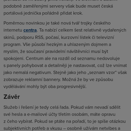
podobně zaměřenými servery však bude muset česká
portálová jednička pořádně přidat krok.
Poměrnou novinkou je také nová tvář trojky českého
internetu
centra
. Ta nabízí celkem šest relativně vydařených
skinů, podporu RSS, počasí, kurzovní lístek či televizní
program. Vše působí hezkým a uhlazeným dojmem a
myslím, že současní pravidelní návštěvníci musí být
spokojeni. Centrum ale na rozdíl od seznamu nedovoluje
s panely pohybovat a detailněji je nastavovat, což lze vnímat
jako nemalá negativum. Stejně jako jeho „seznam vzor“ však
zobrazuje reklamní bannery. Možná že by ve způsobu
vydělávání mohly být oba progresivnější.
Závěr
Služeb i řešení je tedy celá řada. Pokud vám nevadí sdělit
své hesla a e-mailové účty třetím osobám, máte opravu
z čeho vybírat. Pokud se ptáte na pořadí, to je spíše otázkou
subjektivních potřeb a vkusu – osobně užívám netvibes a