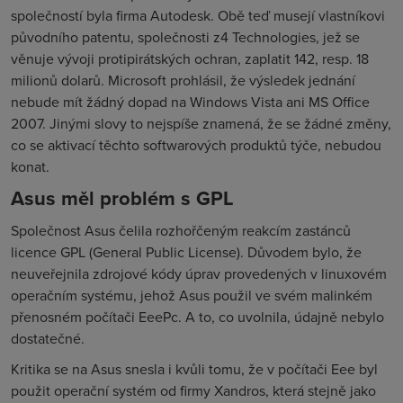
společností byla firma Autodesk. Obě teď musejí vlastníkovi
původního patentu, společnosti z4 Technologies, jež se
věnuje vývoji protipirátských ochran, zaplatit 142, resp. 18
milionů dolarů. Microsoft prohlásil, že výsledek jednání
nebude mít žádný dopad na Windows Vista ani MS Office
2007. Jinými slovy to nejspíše znamená, že se žádné změny,
co se aktivací těchto softwarových produktů týče, nebudou
konat.
Asus měl problém s GPL
Společnost Asus čelila rozhořčeným reakcím zastánců
licence GPL (General Public License). Důvodem bylo, že
neuveřejnila zdrojové kódy úprav provedených v linuxovém
operačním systému, jehož Asus použil ve svém malinkém
přenosném počítači EeePc. A to, co uvolnila, údajně nebylo
dostatečné.
Kritika se na Asus snesla i kvůli tomu, že v počítači Eee byl
použit operační systém od firmy Xandros, která stejně jako