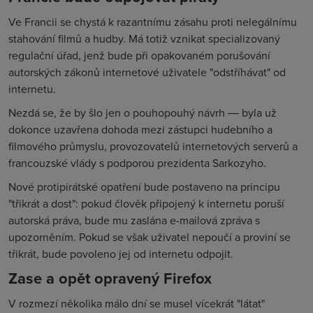
Ve Francii se chystá k razantnímu zásahu proti nelegálnímu
stahování filmů a hudby. Má totiž vznikat specializovaný
regulační úřad, jenž bude při opakovaném porušování
autorských zákonů internetové uživatele "odstříhávat" od
internetu.
Nezdá se, že by šlo jen o pouhopouhý návrh ― byla už
dokonce uzavřena dohoda mezi zástupci hudebního a
filmového průmyslu, provozovatelů internetových serverů a
francouzské vlády s podporou prezidenta Sarkozyho.
Nové protipirátské opatření bude postaveno na principu
"třikrát a dost": pokud člověk připojený k internetu poruší
autorská práva, bude mu zaslána e-mailová zpráva s
upozorněním. Pokud se však uživatel nepoučí a proviní se
třikrát, bude povoleno jej od internetu odpojit.
Zase a opět opravený Firefox
V rozmezí několika málo dní se musel vícekrát "látat"