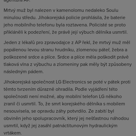
Mrtvý muž byl nalezen v kamenolomu nedaleko Soulu
minulou středu. Jihokorejská policie prohlásila, že baterie
jeho mobilního telefonu byla roztavena. Policisté se proto
přikláněli k podezření, že právě její výbuch dělníka usmrtil.
Jeden z lékařů pro zpravodajce z AP řekl, že mrtvý muž měl
popálenou levou stranu hrudníku, zlomenou páteř, žebra a
poškozené srdce a plíce. Srdce a plíce měla poškodit právě
tlaková vlna z výbuchu a zlomeniny pak měly být způsobeny
následným pádem.
Jihokorejská společnost LG Electronics se poté v pátek proti
těmto tvrzením důrazně ohradila. Podle vyjádření této
společnosti není možné, aby mobilní telefon LG někoho
zranil či usmrtil. To, že smrt korejského dělníka s mobilem
nesouvisela, se opravdu záhy potvrdilo. Ze zabití byl
obviněn jeho spolupracovník, který jej nešťastnou náhodou
usmrtil, když jej zasáhl patnáctitunovým hydraulickým
vrtákem.