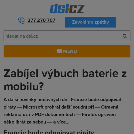
277 270 707
Zavoláme zpátky
MENU
Zabíjel výbuch baterie z
mobilu?
A další novinky nedávných dní: Francie bude odpojovat
piráty ― Microsoft prohrál další soudní při ― Otravná
reklama už i v PDF dokumentech ― Firefox opraven
několikrát za sebou ― a více...
Francie bude odpojovat piráty