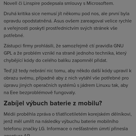
Novell či Linspire podepsala smlouvy s Microsoftem.
Druhá kritika sice nemusí jít někomu pod nos, ale první byla
opravdu opodstatněná. Asus ovšem zareagoval velice rychle
a veřejnosti poskytl prostřednictvím svých stránek vše
potřebné.
Zástupci firmy prohlásili, že samozřejmě ctí pravidla GNU
GPL a že problém vznikl na straně jednoho technika, který
chybějící kódy do celého balíku zapomněl přidat.
Teď již tedy nebrání nic tomu, aby někdo další kódy upravil k
obrazu svému, případně aby z nich vytáhl vše potřebné pro
úpravu jiných operačních systémů s jádrem Linuxu tak, aby
na Eee bezproblémově fungovaly.
Zabíjel výbuch baterie z mobilu?
Médii proběhla zpráva o třiatřicetiletém korejském dělníkovi,
jenž měl umřít na následky výbuchu baterie mobilního
telefonu značky LG. Informace o nešťastném úmrtí přinesla
agentura AP.