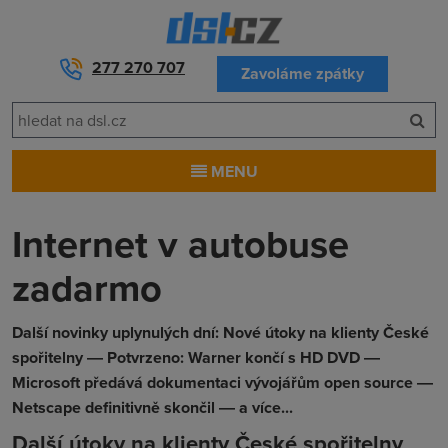
277 270 707
Zavoláme zpátky
MENU
Internet v autobuse
zadarmo
Další novinky uplynulých dní: Nové útoky na klienty České
spořitelny ― Potvrzeno: Warner končí s HD DVD ―
Microsoft předává dokumentaci vývojářům open source ―
Netscape definitivně skončil ― a více...
Další útoky na klienty České spořitelny