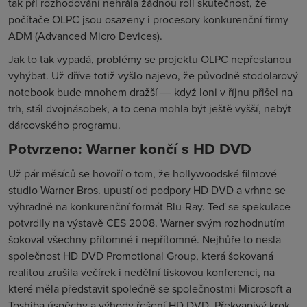
tak při rozhodování nehrála žádnou roli skutečnost, že
počítače OLPC jsou osazeny i procesory konkurenční firmy
ADM (Advanced Micro Devices).
Jak to tak vypadá, problémy se projektu OLPC nepřestanou
vyhýbat. Už dříve totiž vyšlo najevo, že původně stodolarový
notebook bude mnohem dražší ― když loni v říjnu přišel na
trh, stál dvojnásobek, a to cena mohla být ještě vyšší, nebýt
dárcovského programu.
Potvrzeno: Warner končí s HD DVD
Už pár měsíců se hovoří o tom, že hollywoodské filmové
studio Warner Bros. upustí od podpory HD DVD a vrhne se
výhradně na konkurenční formát Blu-Ray. Teď se spekulace
potvrdily na výstavě CES 2008. Warner svým rozhodnutím
šokoval všechny přítomné i nepřítomné. Nejhůře to nesla
společnost
HD DVD Promotional Group, která šokovaná
realitou zrušila večírek i nedělní tiskovou konferenci, na
které měla představit společně se společnostmi Microsoft a
Toshiba úspěchy a výhody řešení HD DVD. Překvapivý krok