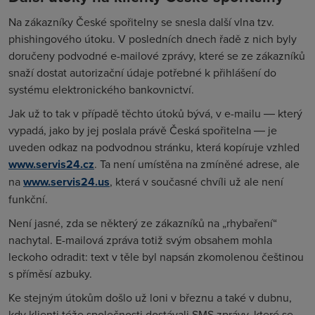
Na zákazníky České spořitelny se snesla další vlna tzv.
phishingového útoku. V posledních dnech řadě z nich byly
doručeny podvodné e-mailové zprávy, které se ze zákazníků
snaží dostat autorizační údaje potřebné k přihlášení do
systému elektronického bankovnictví.
Jak už to tak v případě těchto útoků bývá, v e-mailu ― který
vypadá, jako by jej poslala právě Česká spořitelna ― je
uveden odkaz na podvodnou stránku, která kopíruje vzhled
www.servis24.cz
. Ta není umístěna na zmíněné adrese, ale
na
www.servis24.us
, která v současné chvíli už ale není
funkční.
Není jasné, zda se některý ze zákazníků na „rhybaření“
nachytal. E-mailová zpráva totiž svým obsahem mohla
leckoho odradit: text v těle byl napsán zkomolenou češtinou
s příměsí azbuky.
Ke stejným útokům došlo už loni v březnu a také v dubnu,
kdy klienti téže společnosti dostávali SMS zprávy, které se