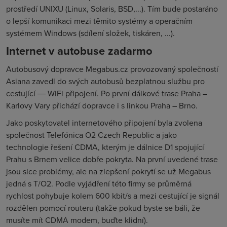
prostředí UNIXU (Linux, Solaris, BSD,...). Tím bude postaráno
o lepší komunikaci mezi těmito systémy a operačním
systémem Windows (sdílení složek, tiskáren, ...).
Internet v autobuse zadarmo
Autobusový dopravce Megabus.cz provozovaný společností
Asiana zavedl do svých autobusů bezplatnou službu pro
cestující ― WiFi připojení. Po první dálkové trase Praha –
Karlovy Vary přichází dopravce i s linkou Praha – Brno.
Jako poskytovatel internetového připojení byla zvolena
společnost Telefónica O2 Czech Republic a jako
technologie řešení CDMA, kterým je dálnice D1 spojující
Prahu s Brnem velice dobře pokryta. Na první uvedené trase
jsou sice problémy, ale na zlepšení pokrytí se už Megabus
jedná s T/O2. Podle vyjádření této firmy se průměrná
rychlost pohybuje kolem 600 kbit/s a mezi cestující je signál
rozdělen pomocí routeru (takže pokud byste se báli, že
musíte mít CDMA modem, buďte klidní).