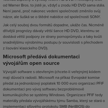
od Warner Bros. to jistě je, vždyť u zrodu HD DVD sama stála.
Není jasné, proč nakonec vedení společnosti změnilo svůj
názor, ale šušká se o štědré nabídce od společnosti SONY.
Jak celý souboj dvou formátů dopadne, ukáže čas. Nicméně
dřívější prognózy dávaly větší šance HD DVD, kterému se
dostává větší podpory ze strany pornoprůmyslu a taky kvůli
snadnějšímu výrobnímu postupu (v souvislosti s přechodem
z lisování klasického DVD).
Microsoft předává dokumentaci
vývojářům open source
Vývojáři software s otevřeným (chcete-li veřejným) kódem
mají důvod k radosti. Microsoft na příkaz Evropské komise
předal za jednorázový poplatek 10 000 euro organizaci PFIF
dokumentaci pro vývoj softwaru bezproblémově
komunikujícího se systémy Windows. Organizace PFIF tedy
materiály předala vývojářskému týmu Samba, který se stará o
implementaci síťového protokolu SMB (NetBIOS) do