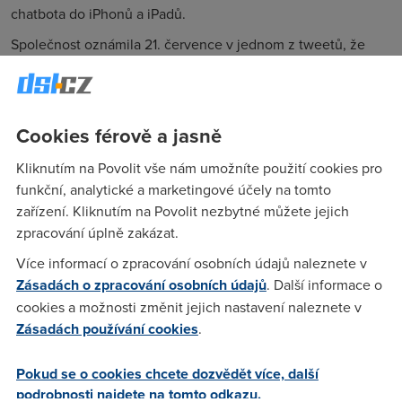
chatbota do iPhonů a iPadů.
Společnost oznámila 21. července v jednom z tweetů, že
ChatGPT pro Android bude spuštěn příští týden. Neuvedla
ale konkrétní den, takže spuštění může
přijít každým dnem
.
V příspěvku navíc odkázala na
stránku s možností
Cookies férově a jasně
registrace v obchodě Google Play
. V případě registrace vám
přijde upozornění, že je aplikace k dispozici a můžete si ji
Kliknutím na Povolit vše nám umožníte použití cookies pro
nainstalovat.
funkční, analytické a marketingové účely na tomto
zařízení. Kliknutím na Povolit nezbytné můžete jejich
Aplikace přichází také poté, co údaje společností Sensor
zpracování úplně zakázat.
Tower a Similarweb ukázaly
pokles návštěvnosti webu a
instalací aplikací
za červen. A v posledních dnech si někteří
Více informací o zpracování osobních údajů naleznete v
uživatelé otevřeně stěžovali na to, že GPT-4 je
"pomalejší a
Zásadách o zpracování osobních údajů
. Další informace o
hloupější"
.
cookies a možnosti změnit jejich nastavení naleznete v
Zásadách používání cookies
.
Společnost OpenAI tento týden na poslední tvrzení
reagovala prohlášením, že pokračuje v
aktualizaci rozhraní
Pokud se o cookies chcete dozvědět více, další
API
.
podrobnosti najdete na tomto odkazu.