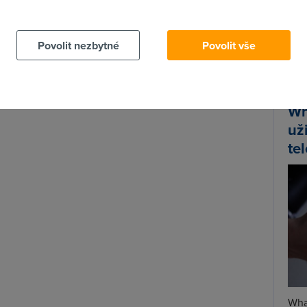
 cookies chcete dozvědět více, další podrobnosti najdete na t
l, ale ani nevyvrátil.
Spa
Povolit nezbytné
Povolit vše
Time
osled:
Star
starší verze telefonů
Wh
už
te
Wha