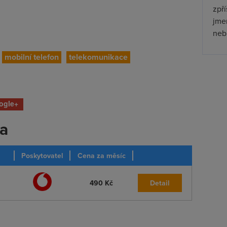
zpř
jmen
nebu
mobilní telefon
telekomunikace
ogle+
ka
Poskytovatel
Cena za měsíc
490 Kč
Detail