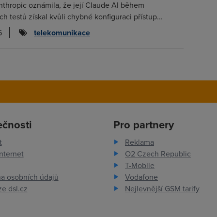
thropic oznámila, že její Claude AI během
 testů získal kvůli chybné konfiguraci přístup...
6
telekomunikace
ečnosti
Pro partnery
t
Reklama
nternet
O2 Czech Republic
T-Mobile
a osobních údajů
Vodafone
e dsl.cz
Nejlevnější GSM tarify