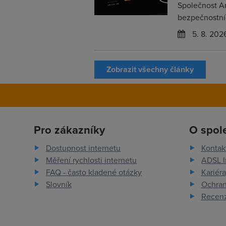
Společnost An
bezpečnostních
5. 8. 202
Zobrazit všechny články
Pro zákazníky
O spol
Dostupnost internetu
Kontak
Měření rychlosti internetu
ADSL I
FAQ - často kladené otázky
Kariéra
Slovník
Ochran
Recenz