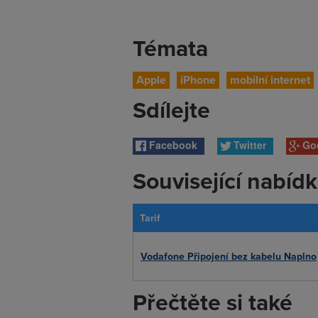
Témata
Apple
iPhone
mobilní internet
Sdílejte
Facebook
Twitter
Go
Související nabíd
Tarif
Vodafone Připojení bez kabelu Naplno
Přečtěte si také