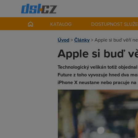
KATALOG
DOSTUPNOST SLUŽ
Úvod
>
Články
>
Apple si buď věří n
Apple si buď v
Technologický velikán totiž objedna
Future z toho vyvozuje hned dva mo
iPhone X neustane nebo pracuje na