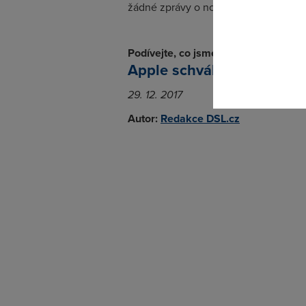
Pokud se o
žádné zprávy o novém iPhonu nepotvrdi
odkazu.
Podívejte, co jsme o Apple psali nap
Apple schválně zpomaluje 
29. 12. 2017
Autor:
Redakce DSL.cz