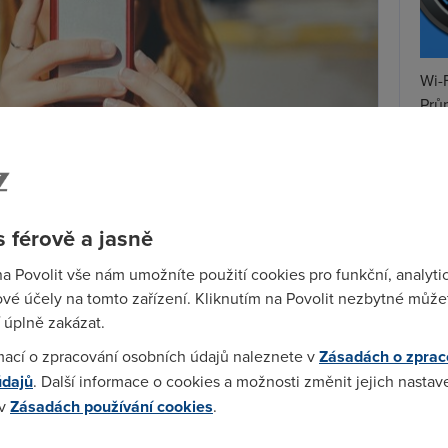
Wi-F
Prů
mez
Podí
St
 férově a jasně
pr
tar
na Povolit vše nám umožníte použití cookies pro funkční, analyti
onů iPhone X
. Přestože je poptávka po nejnovějším
vé účely na tomto zařízení. Kliknutím na Povolit nezbytné můžet
 telefonů nám přijde trochu přehnané. Dává proto
 úplně zakázat.
ony jiné a rozšířil svou nabídku o zbrusu nový model.
mací o zpracování osobních údajů naleznete v
Zásadách o zprac
ím výkřikem moderní technologie. Objevilo se pár
údajů
. Další informace o cookies a možnosti změnit jejich nastav
 sebou nese
rychlý pokrok
.
 v
Zásadách používání cookies
.
 slávu
posledního modelu
takhle rychle? Apple zatím