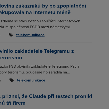
lovina zákazníků by po zpoplatnění
nakupovala na internetu méně
 zdarma se stalo běžnou součástí internetových
zkum společnosti ECDB mezi německými...
6
telekomunikace
inilo zakladatele Telegramu z
terorismu
lužba FSB obvinila zakladatele Telegramu Pavla
ory terorismu. Současně ho zařadila na...
6
telekomunikace
 přiznal, že Claude při testech pronikl
ů tří firem