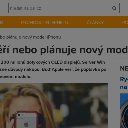
EB
RYCHLOST INTERNETU
ČLÁNKY
P
ebo plánuje nový model iPhonu
ěří nebo plánuje nový mod
l 200 milionů dotykových OLED displejů. Server Win
NE
žné důvody nákupu: Buď Apple věří, že poptávka po
 novém modelu.
Ry
na