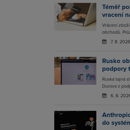
Téměř po
vracení 
Vrácení zboží
obchodů. Prů
7. 8. 202
Rusko obv
podpory 
Ruská tajná s
Durova z podp
6. 8. 202
Anthropic
do systém