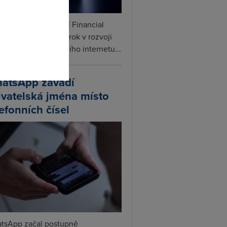
omto
ceX podle informací Financial
s připravuje další krok v rozvoji
linku. Vedle satelitního internetu...
atsApp zavádí
ivatelská jména místo
lefonních čísel
tsApp začal postupně