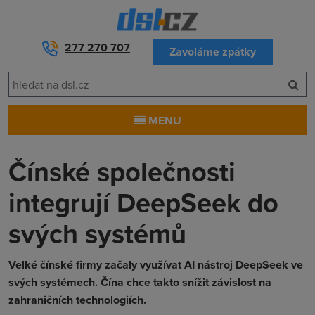
277 270 707
Zavoláme zpátky
MENU
Čínské společnosti
integrují DeepSeek do
svých systémů
Velké čínské firmy začaly využívat AI nástroj DeepSeek ve
svých systémech. Čína chce takto snížit závislost na
zahraničních technologiích.