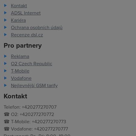
Kontakt
ADSL Internet
Kariéra
Ochrana osobních údajů
Recenze dsl.cz
Pro partnery
Reklama
O2 Czech Republic
T-Mobile
Vodafone
Nejlevnější GSM tarify
Kontakt
Telefon: +420277270707
☎ O2: +420277270772
☎ T-Mobile: +420277270773
☎ Vodafone: +420277270777
Dostupnost: Po–Pá: 8:00–18:00