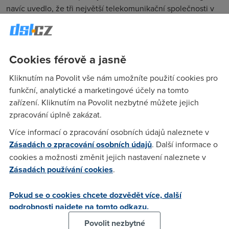
navíc uvedlo, že tři největší telekomunikační společnosti v
zemi -
China Mobile, China Unicom a China Telecom
-
chtějí
„podporovat inkluzivní využití nejnovějších
technologií umělé inteligence
“ a začaly využívat AI model
Cookies férově a jasně
DeepSeek.
Místní vláda podporuje
lokální vývoj AI
, aby snížila závislost
Kliknutím na Povolit vše nám umožníte použití cookies pro
na amerických technologiích, jako je OpenAI. DeepSeek se
funkční, analytické a marketingové účely na tomto
tak stává klíčovým nástrojem a jeho implementace do
zařízení. Kliknutím na Povolit nezbytné můžete jejich
různých sektorů podpoří "
technologickou nezávislost
" země.
zpracování úplně zakázat.
Více informací o zpracování osobních údajů naleznete v
Zásadách o zpracování osobních údajů
. Další informace o
Chcete internet bez
cookies a možnosti změnit jejich nastavení naleznete v
výpadků?
Zásadách používání cookies
.
Pokud se o cookies chcete dozvědět více, další
Pokud se často potýkáte s výpadky internetu, prověřte si
podrobnosti najdete na tomto odkazu.
další možnosti připojení na vaší adrese:
Povolit nezbytné