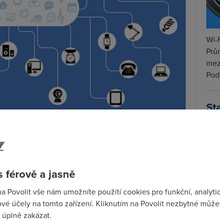
Wi-F
Prů
mez
Podí
St
pr
žky
rozvoje 5G sítí
v České republice (pokud nějaké
tar
 komerční nasazení, nic jejich startu nebránilo,“
 Novák po veletrhu Mobile World Congress potom, co
 férově a jasně
dezva. Standardizace není zatím dokončena, ale její
chlosti sítě 4. generace. Síť 5. generace slibuje
na Povolit vše nám umožníte použití cookies pro funkční, analyti
á dostupnost
posune možnosti hlasem ovládaných
vé účely na tomto zařízení. Kliknutím na Povolit nezbytné můžet
mácností i telemedicíny.
 úplně zakázat.