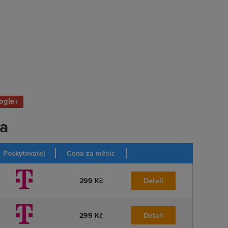
ogle+
ka
Poskytovatel
Cena za měsíc
299 Kč
Detail
299 Kč
Detail