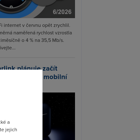
i internet v červnu opět zrychlil.
měrná naměřená rychlost vzrostla
iměsíčně o 4 % na 35,5 Mb/s.
vejte...
arlink plánuje začít
odávat vlastní mobilní
ify
cké a
e jejich