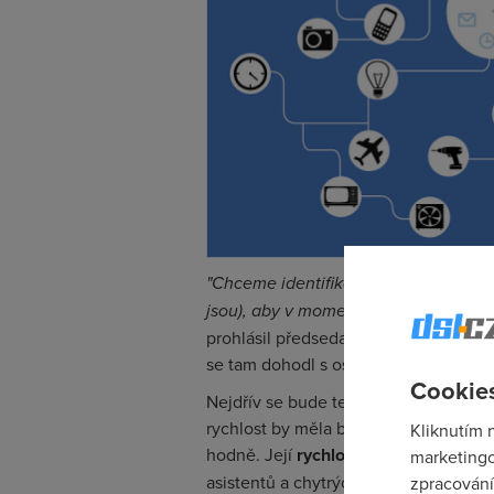
"Chceme identifikovat možné překá
jsou), aby v momentě, kdy bude možné
prohlásil předseda rady ČTÚ Jaromír
se tam dohodl s oslovenými subjekty.
Cookies
Nejdřív se bude testovat rychlost a o
rychlost by měla být až 20násobkem ry
Kliknutím 
hodně. Její
rychlost, odezva a datov
marketingo
asistentů a chytrých aut, chytrých do
zpracování