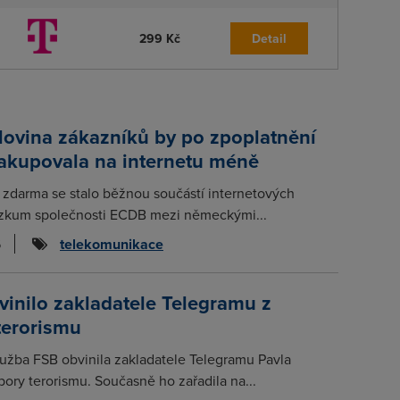
299 Kč
Detail
lovina zákazníků by po zpoplatnění
nakupovala na internetu méně
 zdarma se stalo běžnou součástí internetových
zkum společnosti ECDB mezi německými...
6
telekomunikace
inilo zakladatele Telegramu z
terorismu
lužba FSB obvinila zakladatele Telegramu Pavla
ory terorismu. Současně ho zařadila na...