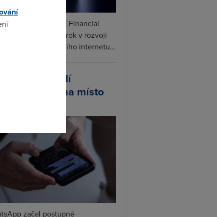
ování
ceX podle informací Financial
ení
s připravuje další krok v rozvoji
linku. Vedle satelitního internetu...
omto
atsApp zavádí
ivatelská jména místo
lefonních čísel
tsApp začal postupně