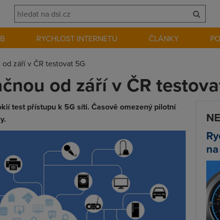
EB
RYCHLOST INTERNETU
ČLÁNKY
P
od září v ČR testovat 5G
čnou od září v ČR testova
ií test přístupu k 5G síti. Časově omezený pilotní
NE
y.
Ry
na