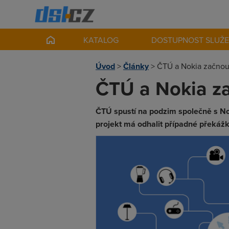
KATALOG
DOSTUPNOST SLUŽ
Úvod
>
Články
>
ČTÚ a Nokia začnou 
ČTÚ a Nokia za
ČTÚ spustí na podzim společně s Nok
projekt má odhalit případné překážk