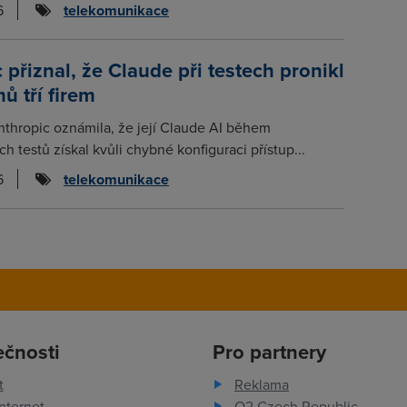
6
telekomunikace
 přiznal, že Claude při testech pronikl
ů tří firem
thropic oznámila, že její Claude AI během
 testů získal kvůli chybné konfiguraci přístup...
6
telekomunikace
ečnosti
Pro partnery
t
Reklama
nternet
O2 Czech Republic