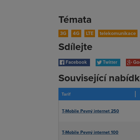
Témata
3G
4G
LTE
telekomunikace
Sdílejte
Facebook
Twitter
Go
Související nabíd
Tarif
T-Mobile Pevný internet 250
T-Mobile Pevný internet 100