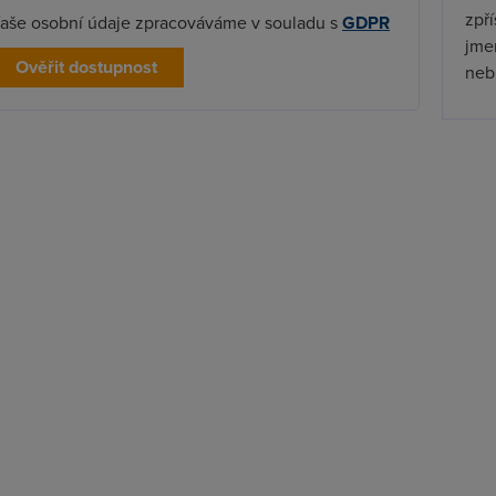
zpř
aše osobní údaje zpracováváme v souladu s
GDPR
jmen
Ověřit dostupnost
nebu