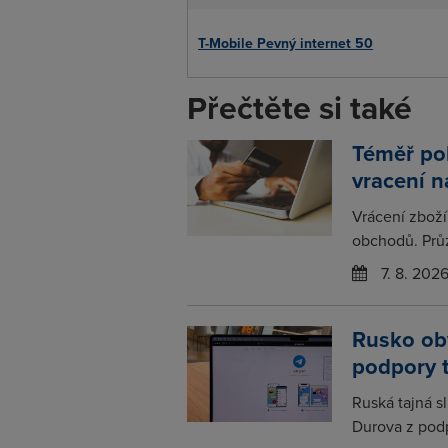
T-Mobile Pevný internet 50
Přečtěte si také
Téměř po
vracení 
Vrácení zboží
obchodů. Prů
7. 8. 202
Rusko obv
podpory 
Ruská tajná s
Durova z podp