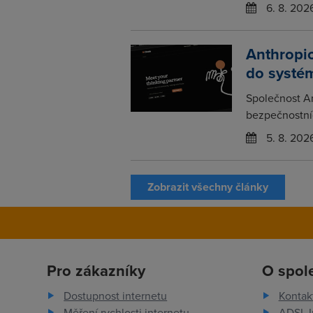
6. 8. 202
Anthropic
do systém
Společnost An
bezpečnostních
5. 8. 202
Zobrazit všechny články
Pro zákazníky
O spol
Dostupnost internetu
Kontak
Měření rychlosti internetu
ADSL I