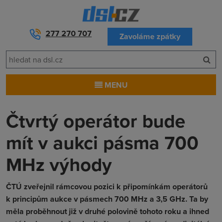
277 270 707
Zavoláme zpátky
MENU
Čtvrtý operátor bude
mít v aukci pásma 700
MHz výhody
ČTÚ zveřejnil rámcovou pozici k připomínkám operátorů
k principům aukce v pásmech 700 MHz a 3,5 GHz. Ta by
měla proběhnout již v druhé polovině tohoto roku a ihned