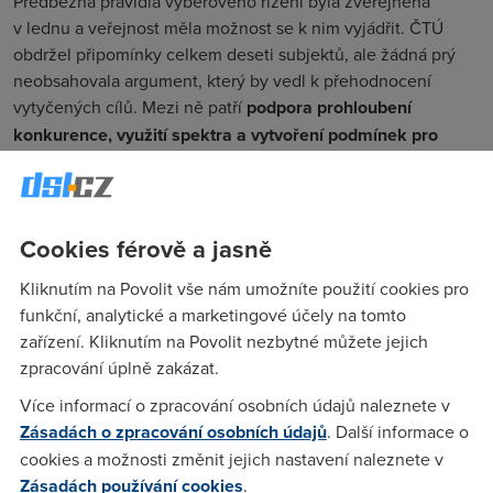
Předběžná pravidla výběrového řízení byla zveřejněna
v lednu a veřejnost měla možnost se k nim vyjádřit. ČTÚ
obdržel připomínky celkem deseti subjektů, ale žádná prý
neobsahovala argument, který by vedl k přehodnocení
vytyčených cílů. Mezi ně patří
podpora prohloubení
konkurence, využití spektra a vytvoření podmínek pro
rozvoj 5G sítí
.
Operátorům se nelíbí
především národní roaming
Cookies férově a jasně
Kliknutím na Povolit vše nám umožníte použití cookies pro
Úřad chce čtvrtému operátorovi umožnit poskytovat
funkční, analytické a marketingové účely na tomto
srovnatelný rozsah a kvalitu služeb
, jako u dalších třech
zařízení. Kliknutím na Povolit nezbytné můžete jejich
operátorů. Proto si nadále stojí za přímým vyhrazením
zpracování úplně zakázat.
spektra i za závazkem národního roamingu. To znamená, že
Více informací o zpracování osobních údajů naleznete v
pokud operátoři blok v pásmu 700 MHz vydraží, novému
Zásadách o zpracování osobních údajů
. Další informace o
poskytovateli služeb budou muset
zpřístupnit jejich síť
, aby
cookies a možnosti změnit jejich nastavení naleznete v
mohl nabízet všechny služby i během budování vlastní
Zásadách používání cookies
.
infrastruktury.