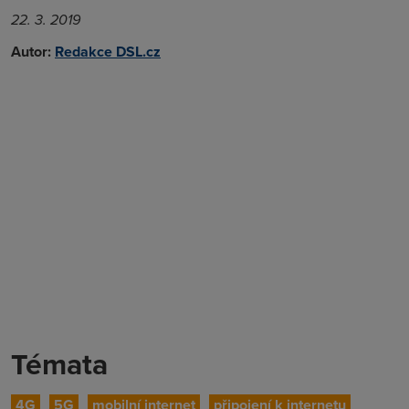
22. 3. 2019
Autor:
Redakce DSL.cz
Témata
4G
5G
mobilní internet
připojení k internetu