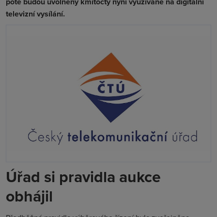
poté budou uvolněny kmitočty nyní využívané na digitální
televizní vysílání.
Úřad si pravidla aukce
obhájil