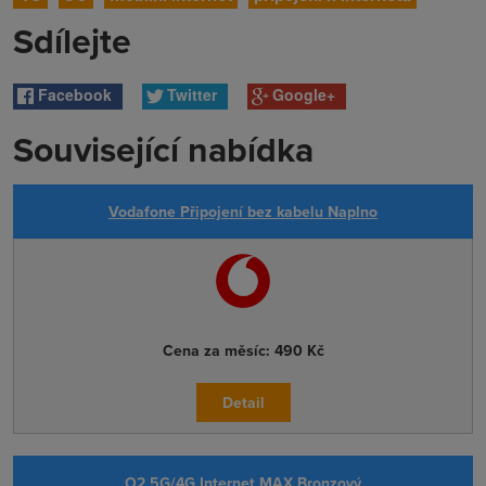
Sdílejte
Facebook
Twitter
Google+
Související nabídka
Vodafone Připojení bez kabelu Naplno
Cena za měsíc:
490 Kč
Detail
O2 5G/4G Internet MAX Bronzový