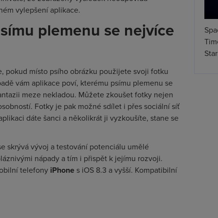
tném vylepšení aplikace.
psímu plemenu se nejvíce
Spa
Time
Star
te, pokud místo psího obrázku použijete svoji fotku
ípadě vám aplikace poví, kterému psímu plemenu se
fantazii meze nekladou. Můžete zkoušet fotky nejen
osobností. Fotky je pak možné sdílet i přes sociální síť
 aplikaci dáte šanci a několikrát ji vyzkoušíte, stane se
se skrývá vývoj a testování potenciálu umělé
áznivými nápady a tím i přispět k jejímu rozvoji.
bilní telefony
iPhone
s iOS 8.3 a vyšší. Kompatibilní