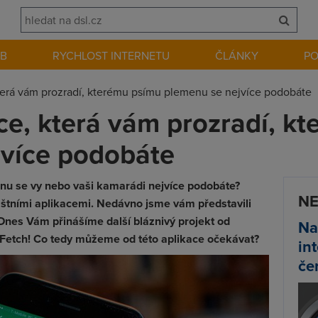
EB
RYCHLOST INTERNETU
ČLÁNKY
P
která vám prozradí, kterému psímu plemenu se nejvíce podobáte
ace, která vám prozradí, k
jvíce podobáte
nu se vy nebo vaši kamarádi nejvíce podobáte?
NE
áštními aplikacemi. Nedávno jsme vám představili
Dnes Vám přinášíme další bláznivý projekt od
Na
 Fetch! Co tedy můžeme od této aplikace očekávat?
in
če