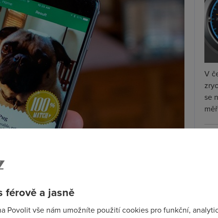
V če
zryc
se 
měře
Ry
na
é testování demo verze. Pokud jste milovníci zvířat a
 vás aplikace zaujme. A to podstatně více než již
 férově a jasně
na Povolit vše nám umožníte použití cookies pro funkční, analyti