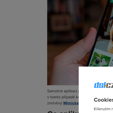
Samotné aplikaci předcházelo dvoulet
v tomto případě konkrétně psů, možná
Cookies
zmíněný
Mimicker Alarm
.
Kliknutím 