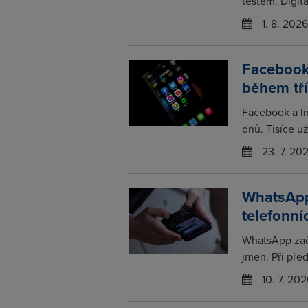
testem. Digitá
1. 8. 2026
Facebook
během tř
Facebook a In
dnů. Tisíce už
23. 7. 20
WhatsApp
telefonní
WhatsApp zač
jmen. Při pře
10. 7. 202