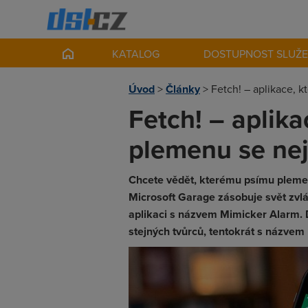
KATALOG
DOSTUPNOST SLUŽ
Úvod
>
Články
>
Fetch! – aplikace, 
Fetch! – aplik
plemenu se ne
Chcete vědět, kterému psímu pleme
Microsoft Garage zásobuje svět zvl
aplikaci s názvem Mimicker Alarm. 
stejných tvůrců, tentokrát s názvem