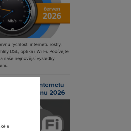
rvnu rychlosti internetu rostly,
hlily DSL, optika i Wi-Fi. Podívejte
na naše nejnovější výsledky
ní...
chlosti Wi-Fi internetu
 DSL.cz v červnu 2026
cké a