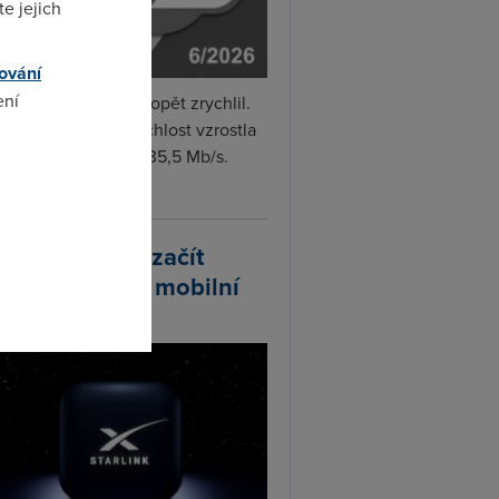
e jejich
ování
ení
i internet v červnu opět zrychlil.
měrná naměřená rychlost vzrostla
iměsíčně o 4 % na 35,5 Mb/s.
vejte...
omto
arlink plánuje začít
odávat vlastní mobilní
ify