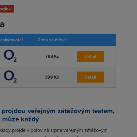
ogle+
ka
oskytovatel
Cena za měsíc
798 Kč
Detail
399 Kč
Detail
 projdou veřejným zátěžovým testem,
e může každý
klady projde v polovině srpna veřejným zátěžovým