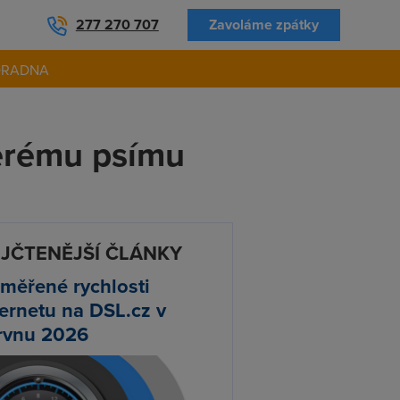
277 270 707
Zavoláme zpátky
ORADNA
terému psímu
JČTENĚJŠÍ ČLÁNKY
měřené rychlosti
ternetu na DSL.cz v
rvnu 2026