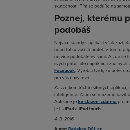
skutečnosti. Tím se podílíte na samo
Poznej, kterému 
podobáš
Nejvíce srandy s aplikací však zažije
nebo fotku vašich přátel. V tomto př
nejvíce podobáte vy sami. A zde se 
svých přítel, ale například i známých 
Facebook
. Výrobci tvrdí, že poté, co
pro vás návyková.
Za vznikem těchto šílených aplikací, 
inteligence. Zatím se můžeme bavit bl
Aplikace je
ke stažení zdarma
pro mo
je i s
iPad
a
iPod touch
.
4. 3. 2016
Autor:
Redakce DSL.cz