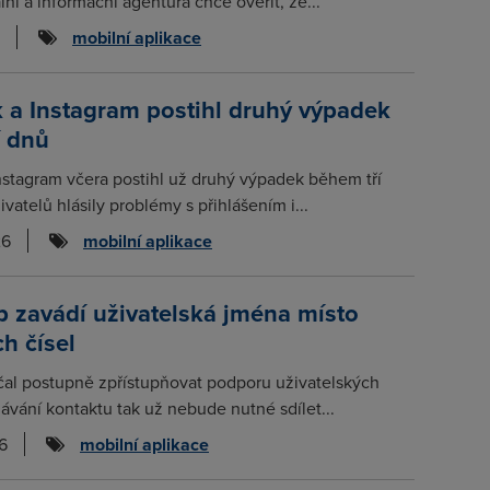
lní a informační agentura chce ověřit, že...
mobilní aplikace
 a Instagram postihl druhý výpadek
í dnů
stagram včera postihl už druhý výpadek během tří
ivatelů hlásily problémy s přihlášením i...
26
mobilní aplikace
 zavádí uživatelská jména místo
ch čísel
al postupně zpřístupňovat podporu uživatelských
dávání kontaktu tak už nebude nutné sdílet...
6
mobilní aplikace