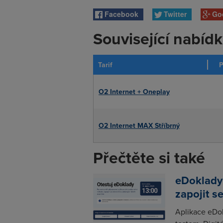
Facebook
Twitter
Go
Související nabíd
Tarif
P
O2 Internet + Oneplay
O2 Internet MAX Stříbrný
Přečtěte si také
eDoklady
zapojit s
Aplikace eDo