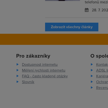
telefonů mezir
28. 7. 20
Zobrazit všechny články
Pro zákazníky
O spol
Dostupnost internetu
Kontak
Měření rychlosti internetu
ADSL I
FAQ - často kladené otázky
Kariéra
Slovník
Ochran
Recenz