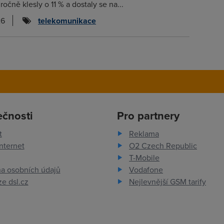
očně klesly o 11 % a dostaly se na...
26
telekomunikace
ečnosti
Pro partnery
t
Reklama
nternet
O2 Czech Republic
T-Mobile
a osobních údajů
Vodafone
e dsl.cz
Nejlevnější GSM tarify