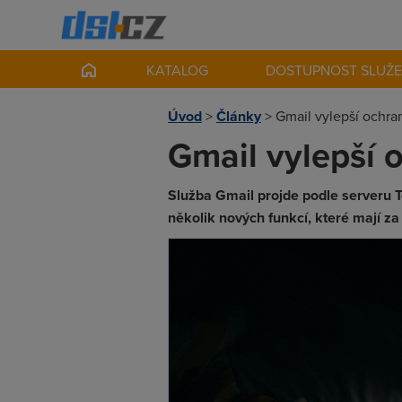
KATALOG
DOSTUPNOST SLUŽ
Úvod
>
Články
>
Gmail vylepší ochra
Gmail vylepší 
Služba Gmail projde podle serveru
několik nových funkcí, které mají za