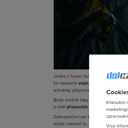
Jedna z funkcí bude například možnos
že nastavíte
expiraci zprávy
. Po uply
schránky příjemce
Cookies
Bude možné taky zasílat e-maily v t
Kliknutím 
e-mail
přeposílat, kopírovat, měnit j
marketingo
zpracování
Zabezpečení ale budete moct posunout
půjde nastavit to, aby příjemce nejd
Více infor