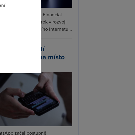
ení
ceX podle informací Financial
s připravuje další krok v rozvoji
omto
linku. Vedle satelitního internetu...
atsApp zavádí
ivatelská jména místo
lefonních čísel
tsApp začal postupně