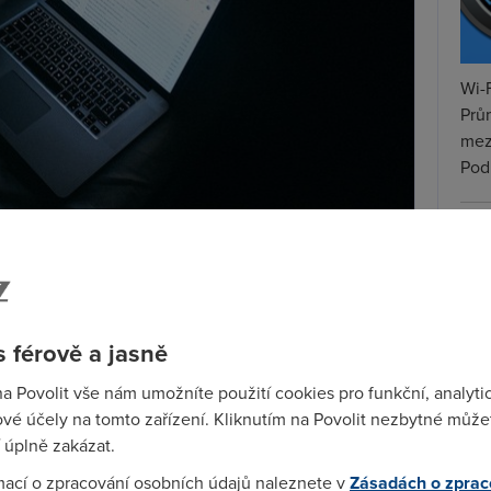
Wi-F
Prů
mez
Podí
St
pr
t nastavit e-mail jako “sebedestrukční”. To znamená,
tar
nutí “platnosti e-mailu” se vymaže ze schránky vaší i
 férově a jasně
zv. “důvěrném režimu”. Příjemce nebude mít dovoleno
na Povolit vše nám umožníte použití cookies pro funkční, analyti
eho znění, stáhnout z něj přílohu
nebo ho
tisknout
.
vé účely na tomto zařízení. Kliknutím na Povolit nezbytné můžet
 úplně zakázat.
 ještě dál. Pokud posíláte něco opravdu citlivého,
řív musel prokázat svou totožnost
zadáním hesla
. To
mací o zpracování osobních údajů naleznete v
Zásadách o zprac