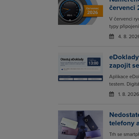
červenci
V červenci ry
typy připojení
4. 8. 202
eDoklady
zapojit s
Aplikace eDo
testem. Digitá
1. 8. 2026
Nedostat
telefony 
Trh se smartp