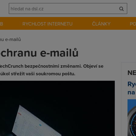
EB
RYCHLOST INTERNETU
ČLÁNKY
P
nu e-mailů
ochranu e-mailů
 TechCrunch bezpečnostními změnami. Objeví se
NE
 úkol střežit vaši soukromou poštu.
Ry
na