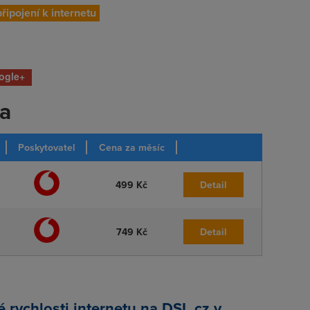
připojení k internetu
ogle+
ka
Poskytovatel
Cena za měsíc
499 Kč
Detail
749 Kč
Detail
rychlosti internetu na DSL.cz v