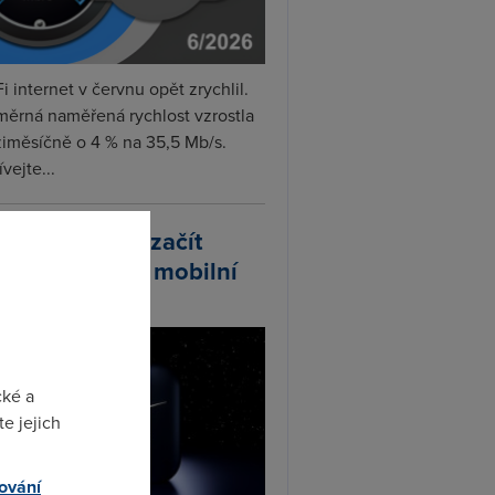
i internet v červnu opět zrychlil.
měrná naměřená rychlost vzrostla
iměsíčně o 4 % na 35,5 Mb/s.
vejte...
arlink plánuje začít
odávat vlastní mobilní
ify
cké a
e jejich
ování