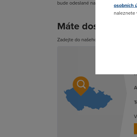
bude odeslané na jeho telefon, podob
osobních 
naleznete
Máte dost rychlý 
Pokud se o
odkazu.
Zadejte do našeho formuláře adresu a zj
Z
n
A
T
V