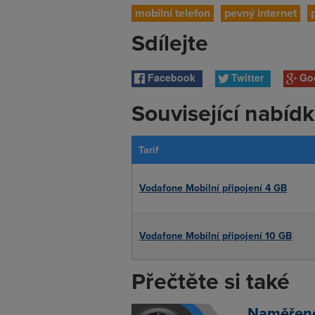
mobilní telefon
pevný internet
Sdílejte
Facebook
Twitter
Go
Související nabíd
Tarif
Vodafone Mobilní připojení 4 GB
Vodafone Mobilní připojení 10 GB
Přečtěte si také
Naměřené 