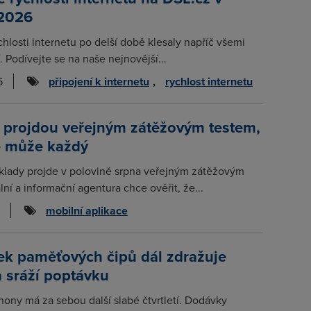
 2026
chlosti internetu po delší době klesaly napříč všemi
. Podívejte se na naše nejnovější...
6
připojení k internetu
,
rychlost internetu
 projdou veřejným zátěžovým testem,
e může každý
klady projde v polovině srpna veřejným zátěžovým
lní a informační agentura chce ověřit, že...
mobilní aplikace
ek paměťových čipů dál zdražuje
a sráží poptávku
hony má za sebou další slabé čtvrtletí. Dodávky