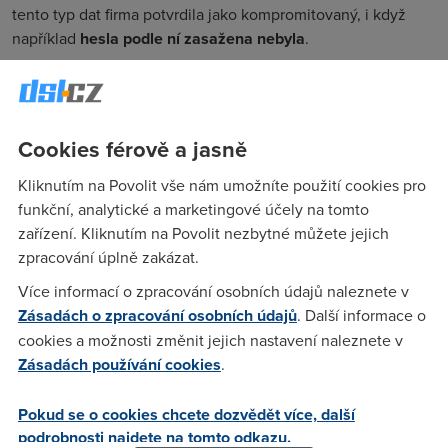
tento typ dat firma potvrdila jako kompromitovaný, i když
například
hesla podle ní zasažena nebyla
.
Hackeři tvrdí, že útok zasáhl tisíce škol po celém světě.
Mluví o až 275 milionech záznamů, což ale zatím není
nezávisle potvrzené. Podobné skupiny
často čísla
Cookies férově a jasně
nadsazují
, aby zvýšily tlak na oběť.
ShinyHunters v poslední době často cílí na univerzity a
Kliknutím na Povolit vše nám umožníte použití cookies pro
cloudové služby. Jejich cílem je získat velké objemy dat a
funkční, analytické a marketingové účely na tomto
následně hrozit jejich zveřejněním.
Jde o klasický model
zařízení. Kliknutím na Povolit nezbytné můžete jejich
vyděračských útoků
, kdy firma musí zvolit mezi zaplacením
zpracování úplně zakázat.
a reputačním rizikem.
Více informací o zpracování osobních údajů naleznete v
Platforma Canvas, kterou Instructure provozuje, slouží
Zásadách o zpracování osobních údajů
. Další informace o
školám ke správě výuky a komunikaci se studenty. Po útoku
cookies a možnosti změnit jejich nastavení naleznete v
některé služby nefungovaly, firma ale uvedla, že
systémy
Zásadách používání cookies
.
postupně obnovuje
a situaci dál řeší.
Pokud se o cookies chcete dozvědět více, další
podrobnosti najdete na tomto odkazu.