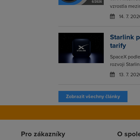
vzrostla mezi
14. 7. 202
Starlink 
tarify
SpaceX podle 
rozvoji Starli
13. 7. 202
Zobrazit všechny články
Pro zákazníky
O spol