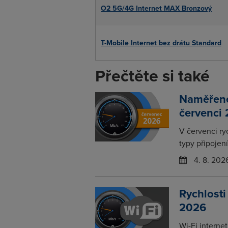
O2 5G/4G Internet MAX Bronzový
T-Mobile Internet bez drátu Standard
Přečtěte si také
Naměřené 
červenci
V červenci ry
typy připojení
4. 8. 202
Rychlosti
2026
Wi-Fi interne