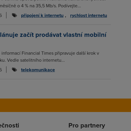
měsíčně o 4 % na 35,5 Mb/s. Podívejte...
6
připojení k internetu
,
rychlost internetu
plánuje začít prodávat vlastní mobilní
informací Financial Times připravuje další krok v
nku. Vedle satelitního internetu...
6
telekomunikace
ečnosti
Pro partnery