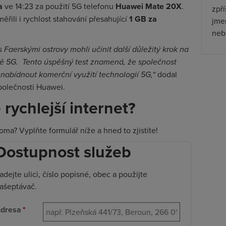
a
ve 14:23 za použití 5G telefonu
Huawei Mate 20X
.
zpř
řili i rychlost stahování přesahující
1 GB za
jmen
nebu
 Faerskými ostrovy mohli učinit další důležitý krok na
ítě 5G. Tento úspěšný test znamená, že společnost
abídnout komerční využití technologií 5G,“
dodal
polečnosti Huawei.
rychlejší internet?
ma? Vyplňte formulář níže a hned to zjistíte!
Dostupnost služeb
adejte ulici, číslo popisné, obec a použijte
ašeptávač.
dresa
*