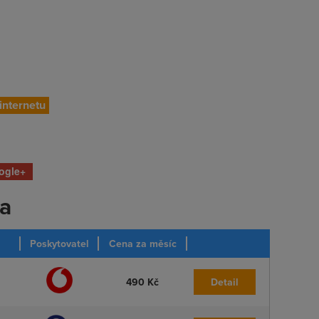
 internetu
ogle+
ka
Poskytovatel
Cena za měsíc
490 Kč
Detail