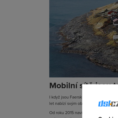
Mobilní sítě jsou 
I když jsou Faerské ostrovy pokryty h
let nabízí svým obyvatelům
nadstanda
Od roku 2015 navíc s čínskou firmou 