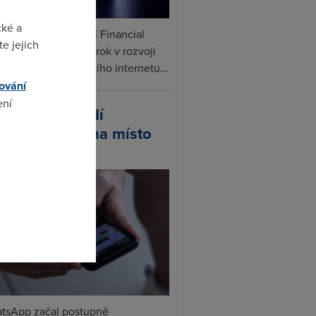
cké a
ceX podle informací Financial
e jejich
s připravuje další krok v rozvoji
linku. Vedle satelitního internetu...
ování
ení
atsApp zavádí
ivatelská jména místo
lefonních čísel
omto
tsApp začal postupně