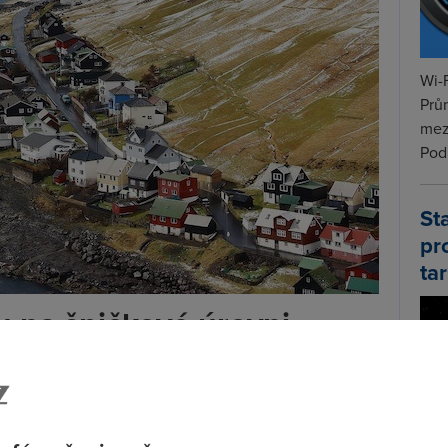
Wi-F
Prů
mez
Podí
St
pr
tar
tu na špičkové úrovni
orami, které úplné pokrytí komplikují, už mnoho
rdní kvalitu
mobilního signálu.
Huawei pracují na 5G sítích.
„Ve společnosti Huawei