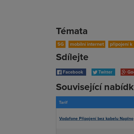
Témata
5G
mobilní internet
připojení k
Sdílejte
Facebook
Twitter
Go
Související nabíd
Tarif
Vodafone Připojení bez kabelu Naplno