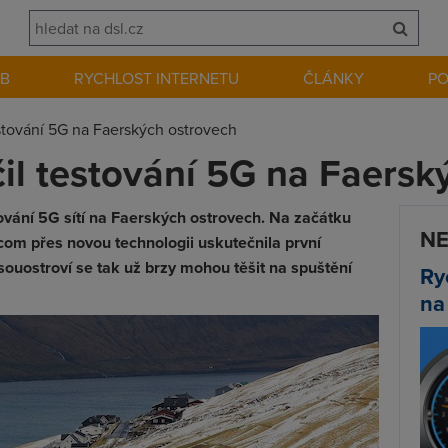
EB
RYCHLOST INTERNETU
ČLÁNKY
P
tování 5G na Faerských ostrovech
l testování 5G na Faersk
ování 5G sítí na Faerských ostrovech. Na začátku
NE
com přes novou technologii uskutečnila první
souostroví se tak už brzy mohou těšit na spuštění
Ry
na