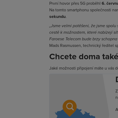
První hovor přes 5G proběhl
6. červn
Na tomto smartphonu společnosti namě
sekundu
.
„Jsme velmi potěšeni, že jsme spolu s
cestě k možnostem, které nabízejí s
Faroese Telecom bude brzy schopna n
Mads Rasmussen, technický ředitel s
Chcete doma také 
Jaké možnosti připojení máte u vás do
Z
n
A