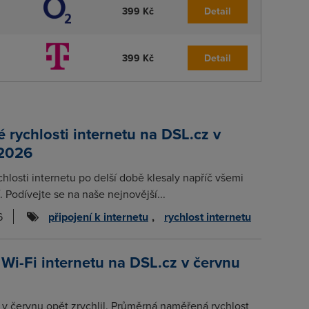
399 Kč
Detail
399 Kč
Detail
rychlosti internetu na DSL.cz v
 2026
chlosti internetu po delší době klesaly napříč všemi
. Podívejte se na naše nejnovější...
6
připojení k internetu
,
rychlost internetu
 Wi-Fi internetu na DSL.cz v červnu
t v červnu opět zrychlil. Průměrná naměřená rychlost