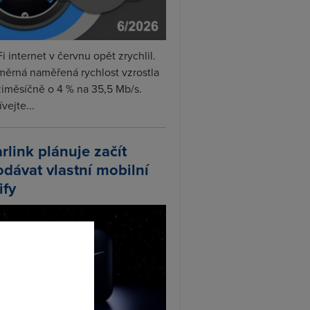
i internet v červnu opět zrychlil.
měrná naměřená rychlost vzrostla
iměsíčně o 4 % na 35,5 Mb/s.
vejte...
arlink plánuje začít
odávat vlastní mobilní
ify