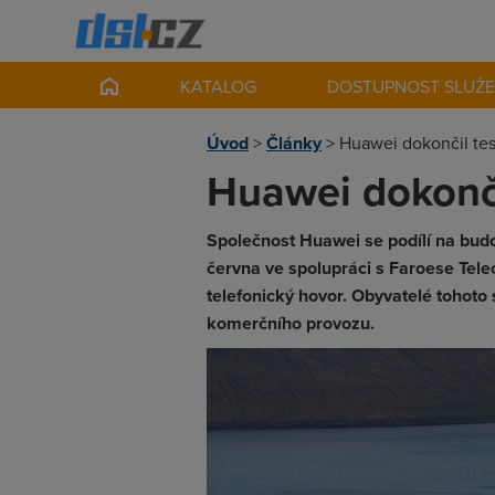
KATALOG
DOSTUPNOST SLUŽ
Úvod
>
Články
>
Huawei dokončil tes
Huawei dokonči
Společnost Huawei se podílí na bud
června ve spolupráci s Faroese Tele
telefonický hovor. Obyvatelé tohoto 
komerčního provozu.