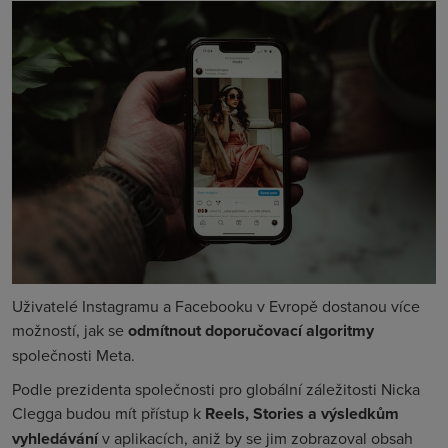
Uživatelé Instagramu a Facebooku v Evropě dostanou více
možností, jak se
odmítnout doporučovací algoritmy
společnosti Meta.
Podle prezidenta společnosti pro globální záležitosti Nicka
Clegga budou mít přístup k
Reels, Stories a výsledkům
vyhledávání
v aplikacích, aniž by se jim zobrazoval obsah