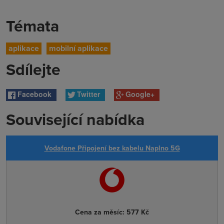
Témata
aplikace
mobilní aplikace
Sdílejte
Facebook
Twitter
Google+
Související nabídka
Vodafone Připojení bez kabelu Naplno 5G
Cena za měsíc:
577 Kč