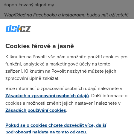
doporučovaný algoritmy.
"Například na Facebooku a Instagramu budou mít uživatelé
možnost zobrazovat Stories a Reels pouze od lidí, které
sledují, seřazené v chronologickém pořadí od nejnovějšího
po nejstarší,"
stojí na blogu společnosti.
Cookies férově a jasně
"Budou si také moci zobrazit výsledky vyhledávání založené
pouze na slovech, která zadají, a nikoli personalizované
Kliknutím na Povolit vše nám umožníte použití cookies pro
podle jejich předchozí aktivity a osobních zájmů,"
píše se
funkční, analytické a marketingové účely na tomto
dále v blogovém článku.
zařízení. Kliknutím na Povolit nezbytné můžete jejich
zpracování úplně zakázat.
Společnost Meta zavádí tyto změny, aby vyhověla novému
zákonu EU o digitálních službách (DSA)
, který ovlivní
Více informací o zpracování osobních údajů naleznete v
způsob, jakým technologické společnosti moderují obsah na
Zásadách o zpracování osobních údajů
. Další informace o
svých platformách.
cookies a možnosti změnit jejich nastavení naleznete v
Zásadách používání cookies
.
DSA zejména vyžaduje, aby velké online platformy umožnily
uživatelům
odmítnout personalizovaná doporučení
.
Pokud se o cookies chcete dozvědět více, další
Novinka by se měla v aplikacích projevit
do konce měsíce
.
podrobnosti najdete na tomto odkazu.