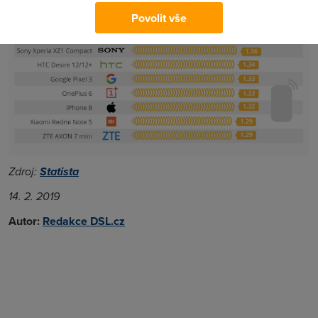
Povolit vše
Zdroj:
Statista
14. 2. 2019
Autor:
Redakce DSL.cz