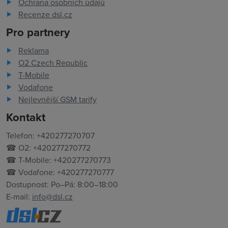
Ochrana osobních údajů
Recenze dsl.cz
Pro partnery
Reklama
O2 Czech Republic
T-Mobile
Vodafone
Nejlevnější GSM tarify
Kontakt
Telefon: +420277270707
☎ O2: +420277270772
☎ T-Mobile: +420277270773
☎ Vodafone: +420277270777
Dostupnost: Po–Pá: 8:00–18:00
E-mail:
info@dsl.cz