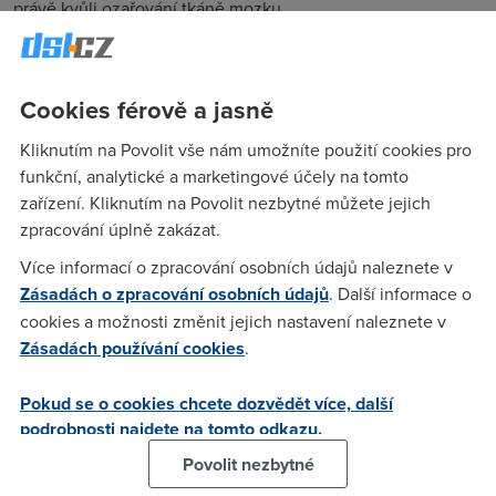
právě kvůli ozařování tkáně mozku.
Největší počet zastoupení mají v tabulce značky
Xiaomi a
OnePlus
. V první patnáctce ale nechybí ani
iPhone 7 a 8
.
Nejhůře na tom je model Xiaomi Mi A1, ale OnePlus 5T je v
Cookies férově a jasně
těsném závěsu.
Kliknutím na Povolit vše nám umožníte použití cookies pro
Nejmenší SAR záření vysílá
ZTE Blade V9 a Samsung
funkční, analytické a marketingové účely na tomto
Galaxy S8
. V Evropské unii je limit pro toto záření 2 W/kg, v
zařízení. Kliknutím na Povolit nezbytné můžete jejich
Americe jsou ještě přísnější a limit je tam 1,6 W/kg. Takže
zpracování úplně zakázat.
modely z předních příček níže uvedené tabulky se tam
Více informací o zpracování osobních údajů naleznete v
nemohou vůbec prodávat.
Zásadách o zpracování osobních údajů
. Další informace o
cookies a možnosti změnit jejich nastavení naleznete v
Zásadách používání cookies
.
Pokud se o cookies chcete dozvědět více, další
podrobnosti najdete na tomto odkazu.
Povolit nezbytné