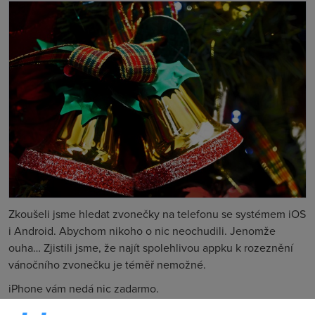
Zkoušeli jsme hledat zvonečky na telefonu se systémem iOS
i Android. Abychom nikoho o nic neochudili. Jenomže
ouha… Zjistili jsme, že najít spolehlivou appku k rozeznění
vánočního zvonečku je téměř nemožné.
iPhone vám nedá nic zadarmo.
p