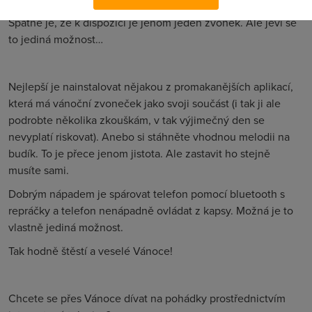
Špatné je, že k dispozici je jenom jeden zvonek. Ale jeví se
to jediná možnost…
Nejlepší je nainstalovat nějakou z promakanějších aplikací,
která má vánoční zvoneček jako svoji součást (i tak ji ale
podrobte několika zkouškám, v tak výjimečný den se
nevyplatí riskovat). Anebo si stáhněte vhodnou melodii na
budík. To je přece jenom jistota. Ale zastavit ho stejně
musíte sami.
Dobrým nápadem je spárovat telefon pomocí bluetooth s
repráčky a telefon nenápadně ovládat z kapsy. Možná je to
vlastně jediná možnost.
Tak hodně štěstí a veselé Vánoce!
Chcete se přes Vánoce dívat na pohádky prostřednictvím