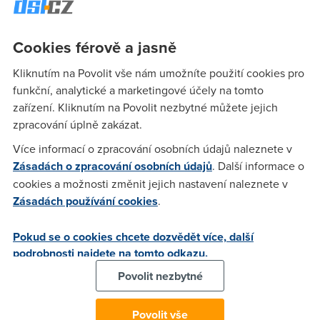
printscreen
Cookies férově a jasně
Největším průšvihem je, že appky přestanou fungovat, když
vám zhasne telefon, časovač nefunguje spolehlivě nebo
Kliknutím na Povolit vše nám umožníte použití cookies pro
nefunguje vůbec. Tak například Vánoční zvoneček. Z
funkční, analytické a marketingové účely na tomto
několika desítek zvonečků jsou pro příležitost Štědrého dne
zařízení. Kliknutím na Povolit nezbytné můžete jejich
vhodné tak dva. Appka se navíc vypne, když vám zhasne
zpracování úplně zakázat.
telefon. Při čekání na zazvonění s nedočkavým dítětem,
Více informací o zpracování osobních údajů naleznete v
které nesmí zjistit, že nezvoní Ježíšek, ale vy, jsou to docela
Zásadách o zpracování osobních údajů
. Další informace o
horké chvilky.
cookies a možnosti změnit jejich nastavení naleznete v
U
Bell Sounds
nebo
Weihnachtsglocke
(ano, zabrousili jsme
Zásadách používání cookies
.
i do zahraničních aplikací), je problém s ovládáním,
funkčností nebo zvonek nejdou vypnout.
Pokud se o cookies chcete dozvědět více, další
Jediná, která nás alespoň trochu přesvědčila, byla
podrobnosti najdete na tomto odkazu.
Christmas Bell Deluxe
. Když ji nastavíte mezi chráněné
Povolit nezbytné
aplikace na pozadí, zazvoní. Časování funguje stejně jako u
aplikace Sleep as Android, což znamená, že ho nemůžete
Povolit vše
nastavit na vteřiny přesně.