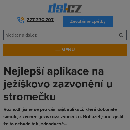
277 270 707
Zavoláme zpátky
MENU
Nejlepší aplikace na
ježíškovo zazvonění u
stromečku
Rozhodli jsme se pro vás najít aplikaci, která dokonale
simuluje zvonění ježíškova zvonečku. Bohužel jsme zjistili,
že to nebude tak jednoduché…