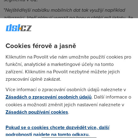
"
Nejštědřejší nabídku mobilních dat tak využijí například
zákazníci, kteří plánují vyrazit na hory a chtějí mít jistotu, že
se spojí se svými blízkými, pustí si film nebo televizi v mobilu
nezávisle na dostupnosti veřejných wi-fi
sítí,"
dodala Cieslarová.
Cookies férově a jasně
Předplacená karta je zcela
bez závazků
a datový objem se
Kliknutím na Povolit vše nám umožníte použití cookies pro
každý měsíc obnovuje. Jedinou podmínkou je mít nabitý
funkční, analytické a marketingové účely na tomto
kredit ve výši alespoň 300 Kč.
zařízení. Kliknutím na Povolit nezbytné můžete jejich
Pokud budete chtít SIMku používat i na odesílání SMS zpráv,
zpracování úplně zakázat.
zaplatíte za každou
2 Kč
, neomezené volání vás pak vyjde
Více informací o zpracování osobních údajů naleznete v
na
15 Kč
denně.
Zásadách o zpracování osobních údajů
. Další informace o
Původně měla akce končit už 11. ledna. Operátor se ji ale
cookies a možnosti změnit jejich nastavení naleznete v
nakonec rozhodl
prodloužit o další 4 dny
, tedy do 15. ledna.
Zásadách používání cookies
.
Pokud se o cookies chcete dozvědět více, další
Ověřte si dostupnost
podrobnosti najdete na tomto odkazu.