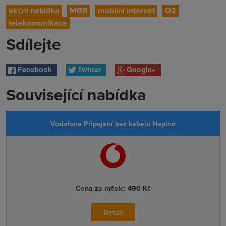
akční nabídka
MBB
mobilní internet
O2
telekomunikace
Sdílejte
Facebook
Twitter
Google+
Související nabídka
Vodafone Připojení bez kabelu Naplno
Cena za měsíc:
490 Kč
Detail