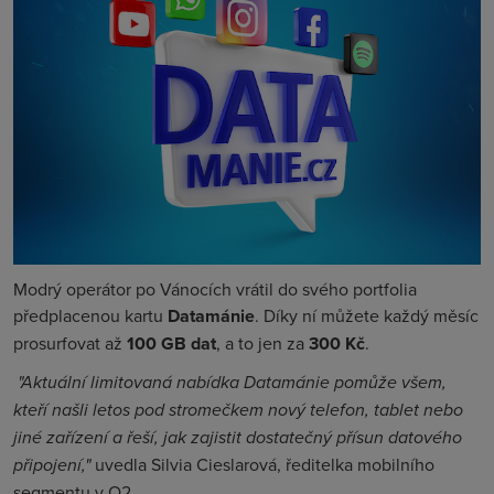
Modrý operátor po Vánocích vrátil do svého portfolia
předplacenou kartu
Datamánie
. Díky ní můžete každý měsíc
prosurfovat až
100 GB dat
, a to jen za
300 Kč
.
"Aktuální limitovaná nabídka Datamánie pomůže všem,
kteří našli letos pod stromečkem nový telefon, tablet nebo
jiné zařízení a řeší, jak zajistit dostatečný přísun datového
připojení,"
uvedla Silvia Cieslarová, ředitelka mobilního
segmentu v O2.