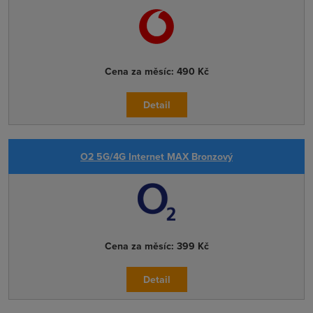
Cena za měsíc:
490 Kč
Detail
O2 5G/4G Internet MAX Bronzový
Cena za měsíc:
399 Kč
Detail