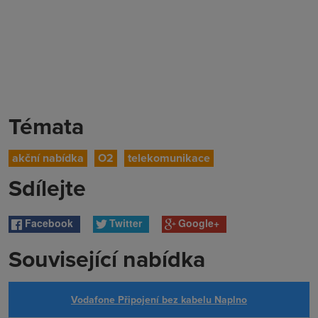
Témata
akční nabídka
O2
telekomunikace
Sdílejte
Facebook
Twitter
Google+
Související nabídka
Vodafone Připojení bez kabelu Naplno