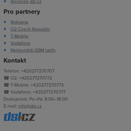
Recenze dsl.cz
Pro partnery
Reklama
O2 Czech Republic
T-Mobile
Vodafone
Nejlevnější GSM tarify
Kontakt
Telefon: +420277270707
☎ O2: +420277270772
☎ T-Mobile: +420277270773
☎ Vodafone: +420277270777
Dostupnost: Po–Pá: 8:00–18:00
E-mail:
info@dsl.cz